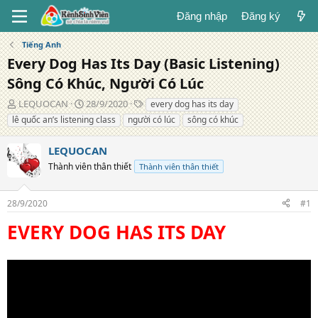
Đăng nhập
Đăng ký
Tiếng Anh
Every Dog Has Its Day (Basic Listening)
Sông Có Khúc, Người Có Lúc
T
N
T
LEQUOCAN
28/9/2020
every dog has its day
á
g
ừ
lê quốc an’s listening class
người có lúc
sông có khúc
c
à
k
g
y
h
LEQUOCAN
i
đ
ó
ả
Thành viên thân thiết
ă
a
Thành viên thân thiết
n
g
28/9/2020
#1
EVERY DOG HAS ITS DAY