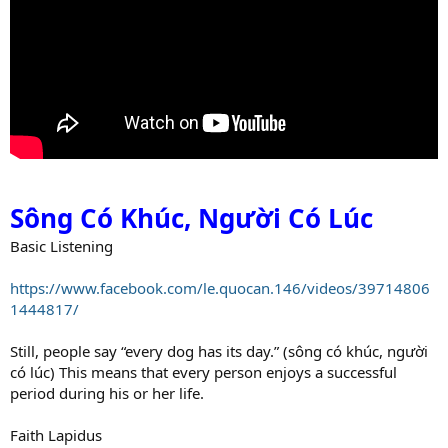
Sông Có Khúc, Người Có Lúc
Basic Listening
https://www.facebook.com/le.quocan.146/videos/39714806
1444817/
Still, people say “every dog has its day.” (sông có khúc, người
có lúc) This means that every person enjoys a successful
period during his or her life.
Faith Lapidus