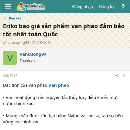
Đăng nhập
Đăng ký
Rao vặt
Eriko bao giá sản phẩm van phao đảm bảo
tốt nhất toàn Quốc
T
N
vancuong94
4/8/2016
á
g
c
à
vancuong94
V
g
y
Thành viên
i
đ
ả
ă
n
4/8/2016
#1
g
Đặc tính của van phao
Van phao
• Van hoạt động trên nguyên tắc thủy lực, điều khiển mực
nước chính xác.
• Màng chắn được cấu tạo bằng Nylon và cao su, tạo sự bền
vững và chính xác.