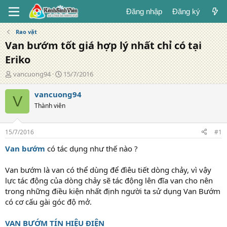
Đăng nhập
Đăng ký
Rao vặt
Van bướm tốt giá hợp lý nhất chỉ có tại
Eriko
T
N
vancuong94
15/7/2016
á
g
c
à
vancuong94
V
g
y
Thành viên
i
đ
ả
ă
n
15/7/2016
#1
g
Van bướm
có tác dụng như thế nào ?
Van bướm là van có thể dùng để đìêu tiết dòng chảy, vì vậy
lực tác động của dòng chảy sẽ tác động lên đĩa van cho nên
trong những điều kiện nhất định người ta sử dụng Van Bướm
có cơ cấu gài góc độ mở.
VAN BƯỚM TÍN HIỆU ĐIỆN