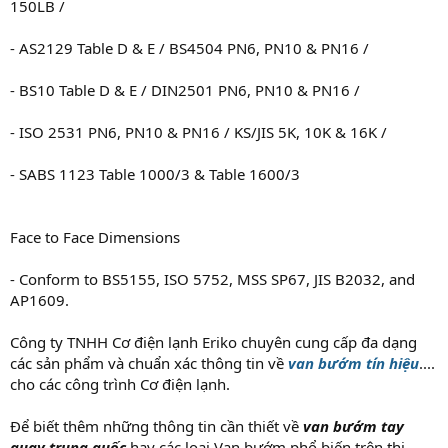
150LB /
- AS2129 Table D & E / BS4504 PN6, PN10 & PN16 /
- BS10 Table D & E / DIN2501 PN6, PN10 & PN16 /
- ISO 2531 PN6, PN10 & PN16 / KS/JIS 5K, 10K & 16K /
- SABS 1123 Table 1000/3 & Table 1600/3
Face to Face Dimensions
- Conform to BS5155, ISO 5752, MSS SP67, JIS B2032, and
AP1609.
Công ty TNHH Cơ điện lạnh Eriko chuyên cung cấp đa dạng
các sản phẩm và chuẩn xác thông tin về
van bướm tín hiệu
....
cho các công trình Cơ điện lạnh.
Để biết thêm những thông tin cần thiết về
van bướm tay
quay trung quốc
hay các loại Van bướm phổ biến trên thị