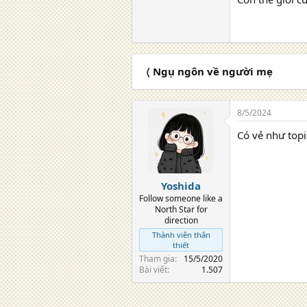
〈 Ngụ ngôn về người mẹ
8/5/2024
Có vẻ như topic
Yoshida
Follow someone like a
North Star for
direction
Thành viên thân
thiết
Tham gia
15/5/2020
Bài viết
1.507