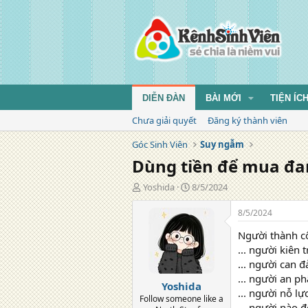
DIỄN ĐÀN
BÀI MỚI
TIỆN ÍC
Chưa giải quyết
Đăng ký thành viên
Góc Sinh Viên
Suy ngẫm
Dùng tiền để mua đa
T
N
Yoshida
8/5/2024
á
g
c
à
8/5/2024
g
y
Người thành cô
i
đ
ả
ă
... người kiên
n
... người can 
g
... người an p
Yoshida
... người nỗ lự
Follow someone like a
... người nào 