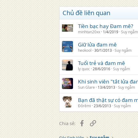
Chủ đề liên quan
Tiền bạc hay Đam mê?
minhtan20xx
1/4/2019
Suy ngẫm
Giữ lửa đam mê
heokool
30/1/2013
Suy ngẫm
Tuổi trẻ và đam mê
ly quoc
28/6/2016
Suy ngẫm
Khi sinh viên "tắt lửa đ
Sun Glare
13/4/2013
Suy ngẫm
Bạn đã thật sự có đam 
Đôrêmi
23/6/2013
Suy ngẫm
Facebook
Liên kết
Chia sẻ:
Góc Sinh Viên
Suy ngẫm