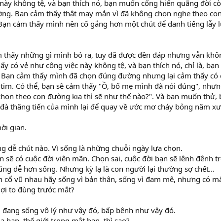
này không tệ, và bạn thích nó, bạn muốn cống hiến quãng đời cò
ng. Bạn cảm thấy thật may mắn vì đã không chọn nghe theo con
 Bạn cảm thấy mình nên cố gắng hơn một chút để danh tiếng lẫy
ảm thấy những gì mình bỏ ra, tuy đã được đền đáp nhưng vẫn kh
ấy có vẻ như công việc này không tệ, và bạn thích nó, chỉ là, b
ó. Bạn cảm thấy mình đã chọn đúng đường nhưng lại cảm thấy có 
tim. Có thể, bạn sẽ cảm thấy "Ồ, bố mẹ mình đã nói đúng", nhưn
chọn theo con đường kia thì sẽ như thế nào?". Và bạn muốn thử,
n đà thăng tiến của mình lại để quay về ước mơ cháy bỏng năm x
hời gian.
g dễ chút nào. Vì sống là những chuỗi ngày lựa chọn.
 sẽ có cuộc đời viên mãn. Chọn sai, cuộc đời bạn sẽ lênh đênh t
ũng dễ hơn sống. Nhưng kỳ lạ là con người lại thường sợ chết...
n cổ vũ nhau hãy sống vì bản thân, sống vì đam mê, nhưng có m
lợi to đùng trước mắt?
i đang sống vô lý như vậy đó, bấp bênh như vậy đó.
a bạn, thế giới trong mắt bạn, thì sao?