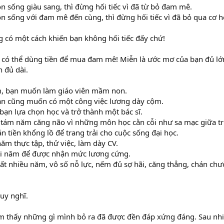
n sống giàu sang, thì đừng hối tiếc vì đã từ bỏ đam mê.
n sống với đam mê đến cùng, thì đừng hối tiếc vì đã bỏ qua cơ h
ng có một cách khiến bạn không hối tiếc đấy chứ!
 có thể dùng tiền để mua đam mê! Miễn là ước mơ của bạn đủ lớn
n đủ dài.
m, bạn muốn làm giáo viên mầm non.
bạn cũng muốn có một công việc lương dày cộm.
, bạn lựa chọn học và trở thành một bác sĩ.
, tám năm căng não vì những môn học cằn cỗi như sa mạc giữa tr
n tiền khổng lồ để trang trải cho cuộc sống đại học.
năm thực tập, thử việc, làm dày CV.
ài năm để được nhận mức lương cứng.
 rất nhiều năm, vô số nỗ lực, nếm đủ sợ hãi, căng thẳng, chán chư
suy nghĩ.
ảm thấy những gì mình bỏ ra đã được đền đáp xứng đáng. Sau nh