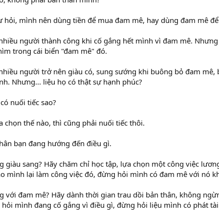
tự hỏi, mình nên dùng tiền để mua đam mê, hay dùng đam mê để
t nhiều người thành công khi cố gắng hết mình vì đam mê. Nhưng 
hìm trong cái biển "đam mê" đó.
ất nhiều người trở nên giàu có, sung sướng khi buông bỏ đam m
h. Nhưng... liệu họ có thật sự hạnh phúc?
có nuối tiếc sao?
a chọn thế nào, thì cũng phải nuối tiếc thôi.
hân bạn đang hướng đến điều gì.
giàu sang? Hãy chăm chỉ học tập, lựa chọn một công việc lương 
ao mình lại làm công việc đó, đừng hỏi mình có đam mê với nó k
 với đam mê? Hãy dành thời gian trau dồi bản thân, không ngừn
 hỏi mình đang cố gắng vì điều gì, đừng hỏi liệu mình có phát tà