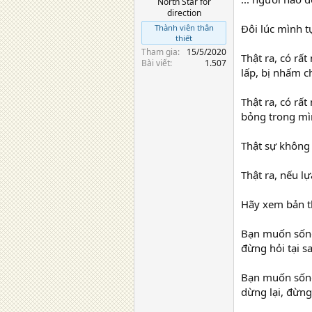
North Star for
direction
Đôi lúc mình 
Thành viên thân
thiết
Tham gia
15/5/2020
Thật ra, có rấ
Bài viết
1.507
lấp, bị nhấm c
Thật ra, có r
bỏng trong mìn
Thật sự không 
Thật ra, nếu lự
Hãy xem bản t
Bạn muốn sống 
đừng hỏi tại s
Bạn muốn sống
dừng lại, đừng