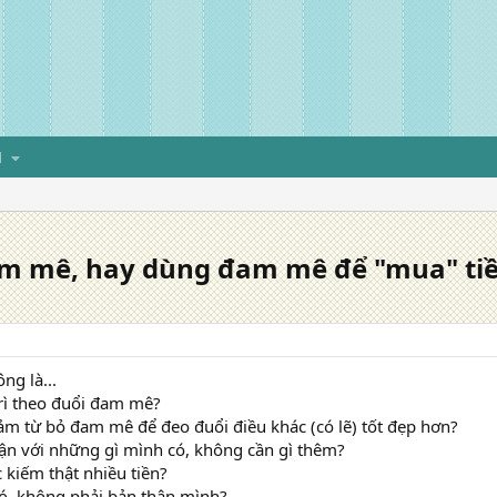
H
m mê, hay dùng đam mê để "mua" ti
ng là...
 trì theo đuổi đam mê?
đảm từ bỏ đam mê để đeo đuổi điều khác (có lẽ) tốt đẹp hơn?
hận với những gì mình có, không cần gì thêm?
c kiếm thật nhiều tiền?
đó, không phải bản thân mình?