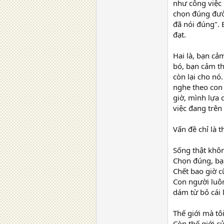
như công việc 
chọn đúng đườ
đã nói đúng".
đạt.
Hai là, bạn c
bó, bạn cảm th
còn lại cho n
nghe theo con 
giờ, mình lựa 
việc đang trê
Vấn đề chỉ là t
Sống thật khôn
Chọn đúng, bạn
Chết bao giờ c
Con người luô
dám từ bỏ cái 
Thế giới mà tô
Còn thế giới củ