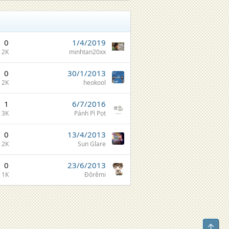
0
1/4/2019
2K
minhtan20xx
0
30/1/2013
2K
heokool
1
6/7/2016
3K
Pánh Pì Pọt
0
13/4/2013
2K
Sun Glare
0
23/6/2013
1K
Đôrêmi
Top