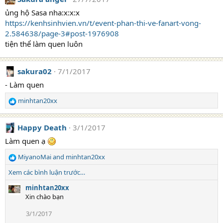
ủng hộ Sasa nha:x:x:x
https://kenhsinhvien.vn/t/event-phan-thi-ve-fanart-vong-
2.584638/page-3#post-1976908
tiện thể làm quen luôn
sakura02
7/1/2017
- Làm quen
minhtan20xx
R
e
a
Happy Death
3/1/2017
c
t
Làm quen ạ
i
MiyanoMai
and
minhtan20xx
o
R
n
e
Xem các bình luận trước…
s
a
:
c
minhtan20xx
t
Xin chào bạn
i
3/1/2017
o