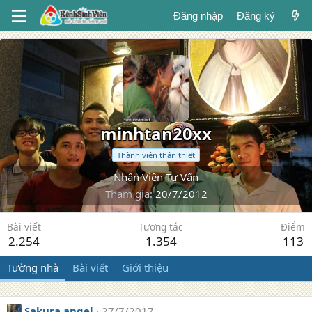
Đăng nhập
Đăng ký
minhtan20xx
Thành viên thân thiết
Nhân Viên Tư Vấn
Tham gia
20/7/2012
Bài viết
Tương tác
Điểm
2.254
1.354
113
Tường nhà
Bài viết
Giới thiệu
Sakura angel
27/7/2017