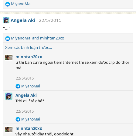
:
MiyanoMai
R
e
a
Angela Aki
22/5/2015
c
t
"..."
i
MiyanoMai
and
minhtan20xx
o
R
n
e
Xem các bình luận trước…
s
a
:
c
minhtan20xx
t
ừ thì bạn cứ ra ngoài tiệm Internet thì sẽ xem được clip đó thôi
i
mà
o
22/5/2015
n
s
MiyanoMai
R
:
e
Angela Aki
a
Trời ơi! *té ghế*
c
t
22/5/2015
i
o
MiyanoMai
R
n
e
s
minhtan20xx
a
:
vậy nha, tới đây thôi, goodnight
c