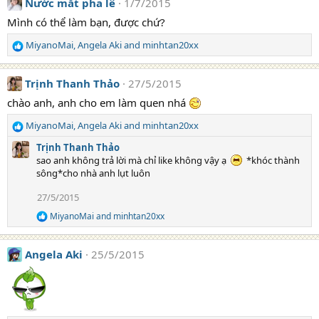
Nước mắt pha lê
1/7/2015
c
t
Mình có thể làm bạn, được chứ?
i
MiyanoMai
,
Angela Aki
and
minhtan20xx
o
R
n
e
s
a
Trịnh Thanh Thảo
27/5/2015
:
c
t
chào anh, anh cho em làm quen nhá
i
MiyanoMai
,
Angela Aki
and
minhtan20xx
o
R
n
e
Trịnh Thanh Thảo
s
a
sao anh không trả lời mà chỉ like không vậy ạ
*khóc thành
:
c
sông*cho nhà anh lụt luôn
t
i
27/5/2015
o
MiyanoMai
and
minhtan20xx
n
R
e
s
a
:
Angela Aki
25/5/2015
c
t
i
o
n
s