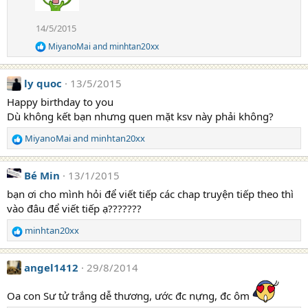
:
14/5/2015
MiyanoMai
and
minhtan20xx
R
e
a
ly quoc
13/5/2015
c
t
Happy birthday to you
i
Dù không kết bạn nhưng quen mặt ksv này phải không?
o
n
MiyanoMai
and
minhtan20xx
s
R
:
e
a
Bé Min
13/1/2015
c
t
bạn ơi cho mình hỏi để viết tiếp các chap truyện tiếp theo thì
i
vào đâu để viết tiếp ạ???????
o
n
minhtan20xx
R
s
e
:
a
angel1412
29/8/2014
c
t
Oa con Sư tử trắng dễ thương, ước đc nựng, đc ôm
i