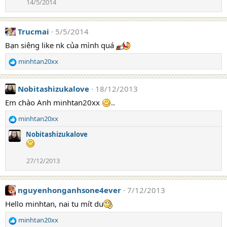
14/5/2014
Trucmai
5/5/2014
Bạn siêng like nk của mình quá
minhtan20xx
R
e
a
Nobitashizukalove
18/12/2013
c
t
Em chào Anh minhtan20xx
..
i
minhtan20xx
o
R
n
e
Nobitashizukalove
s
a
:
c
t
27/12/2013
i
o
n
nguyenhonganhsone4ever
7/12/2013
s
Hello minhtan, nai tu mít du
:
minhtan20xx
R