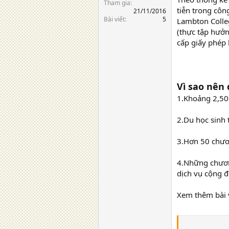
Tham gia
tiễn trong côn
21/11/2016
Bài viết
5
Lambton Colleg
(thực tập hưởn
cấp giấy phép 
Vì sao nên
1.Khoảng 2,500
2.Du học sinh 
3.Hơn 50 chươn
4.Những chương
dịch vụ cộng đ
Xem thêm bài v