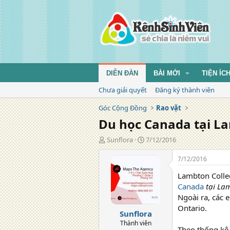
DIỄN ĐÀN
BÀI MỚI
TIỆN ÍC
Chưa giải quyết
Đăng ký thành viên
Góc Cộng Đồng
Rao vặt
Du học Canada tại L
T
N
Sunflora
7/12/2016
á
g
c
à
7/12/2016
g
y
Lambton Colleg
i
đ
ả
ă
Canada
tại La
n
Ngoài ra, các 
g
Ontario.
Sunflora
Thành viên
Theo thống kê 