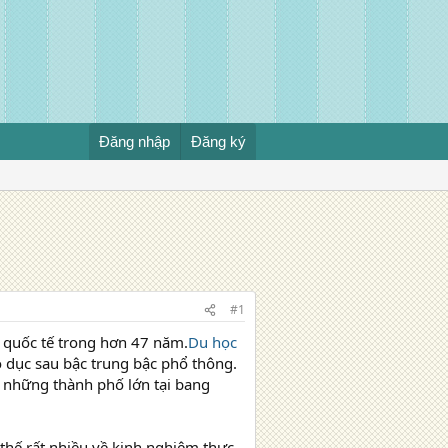
Đăng nhập
Đăng ký
#1
 quốc tế trong hơn 47 năm.
Du học
áo dục sau bậc trung bậc phổ thông.
à những thành phố lớn tại bang
 thế rất nhiều về kinh nghiệm thực