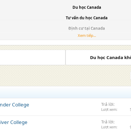
Du học Canada
Tư vấn du học Canada
Định cư tại Canada
Xem tiếp...
Việc làm tại Canada
Thủ tục chứng minh tài chính du học Canada
Du học Canada khô
Website :
https://www.maps-vietnam.com
nder College
Trả lời
Lượt xem
iver College
Trả lời
Lượt xem