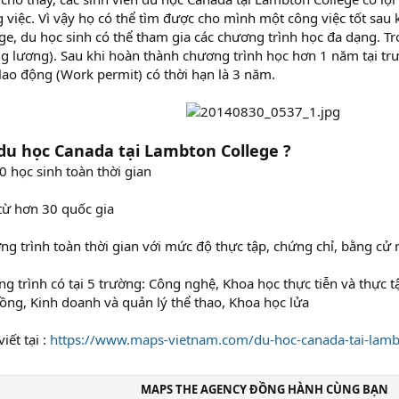
g việc. Vì vậy họ có thể tìm được cho mình một công việc tốt sau 
e, du học sinh có thể tham gia các chương trình học đa dạng. 
g lương). Sau khi hoàn thành chương trình học hơn 1 năm tại tr
lao động (Work permit) có thời hạn là 3 năm.
 du học Canada tại Lambton College ?
 học sinh toàn thời gian
từ hơn 30 quốc gia
g trình toàn thời gian với mức độ thực tập, chứng chỉ, bằng cử
 trình có tại 5 trường: Công nghệ, Khoa học thực tiễn và thực tậ
ồng, Kinh doanh và quản lý thể thao, Khoa học lửa
iết tại :
https://www.maps-vietnam.com/du-hoc-canada-tai-lamb
MAPS THE AGENCY ĐỒNG HÀNH CÙNG BẠN