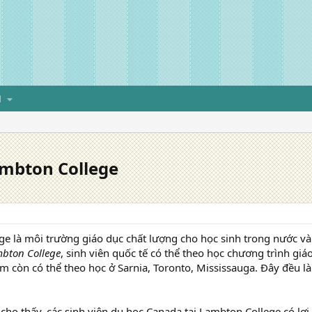
H
ambton College
e là môi trường giáo dục chất lượng cho học sinh trong nước và
mbton College
, sinh viên quốc tế có thể theo học chương trình gi
em còn có thể theo học ở Sarnia, Toronto, Mississauga. Đây đều l
cho thấy, các sinh viên du học Canada tại Lambton College có lợi