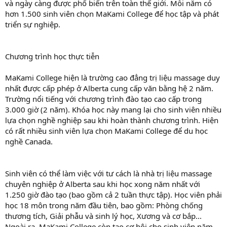
và ngày càng được phổ biến trên toàn thế giới. Mỗi năm có
hơn 1.500 sinh viên chọn MaKami College để học tập và phát
triển sự nghiệp.
Chương trình học thực tiễn
MaKami College hiện là trường cao đẳng trị liệu massage duy
nhất được cấp phép ở Alberta cung cấp văn bằng hệ 2 năm.
Trường nổi tiếng với chương trình đào tạo cao cấp trong
3.000 giờ (2 năm). Khóa học này mang lại cho sinh viên nhiều
lựa chọn nghề nghiệp sau khi hoàn thành chương trình. Hiện
có rất nhiều sinh viên lựa chọn MaKami College để du học
nghề Canada.
Sinh viên có thể làm việc với tư cách là nhà trị liệu massage
chuyên nghiệp ở Alberta sau khi học xong năm nhất với
1.250 giờ đào tạo (bao gồm cả 2 tuần thực tập). Học viên phải
học 18 môn trong năm đầu tiên, bao gồm: Phòng chống
thương tích, Giải phẫu và sinh lý học, Xương và cơ bắp...
Ngoài ra, MaKami College còn tạo cơ hội cho sinh viên năm