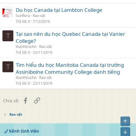
Du học Canada tại Lambton College
Sunflora
Rao vặt
Trả lời
0
7/12/2016
Tại sao nên du học Quebec Canada tại Vanier
T
College?
thanhtruchn
Rao vặt
Trả lời
0
25/11/2019
Tìm hiểu du học Manitoba Canada tại trường
T
Assiniboine Community College danh tiếng
thanhtruchn
Rao vặt
Trả lời
0
22/11/2019
Facebook
Liên kết
Chia sẻ:
Rao vặt
Top
Kênh Sinh Viên
Bot