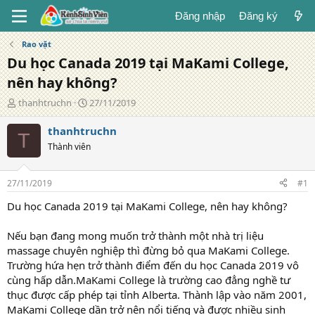
Đăng nhập
Đăng ký
Rao vặt
Du học Canada 2019 tại MaKami College,
nên hay không?
T
N
thanhtruchn
27/11/2019
á
g
c
à
thanhtruchn
T
g
y
Thành viên
i
đ
ả
ă
n
27/11/2019
#1
g
Du học Canada 2019 tại MaKami College, nên hay không?
Nếu bạn đang mong muốn trở thành một nhà trị liệu
massage chuyên nghiệp thì đừng bỏ qua MaKami College.
Trường hứa hẹn trở thành điểm đến du học Canada 2019 vô
cùng hấp dẫn.MaKami College là trường cao đẳng nghề tư
thục được cấp phép tại tỉnh Alberta. Thành lập vào năm 2001,
MaKami College dần trở nên nổi tiếng và được nhiều sinh