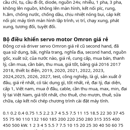
cầu chì, tụ, cầu đi ốt, diode, nguồn 24v, nhiễu, 1 pha, 3 pha,
không lên nguồn, không lên màn hình, kết nối plc, rung,
h.ãm, chống nước, chống dầu, chịu nhiệt nóng bụi, cáp kết
nối plc máy tính màn hình lập trình, vị trí, chạy xung, phát
xung, tương đối, tuyệt đối.
Bộ điều khiển servo motor Omron giá rẻ
Động cơ và driver servo Omron giá rẻ cũ second hand, đã
qua sử dụng, bãi, nghĩa trang, nghĩa địa, second hand, nguồn
gốc, xuất sứ, của nước nào, giá rẻ, cung cấp, mua bán, thanh
lý, cần mua, cần bán, thu mua, giá tốt, bảng giá 2016 2017
2018, thiết bị điện, 2019, 2020, 2021, 2022, 2023,
2024,2025, 2026, 2027, test, công nghiệp, là gì, sản xuất ở
đâu, giá rẻ nhất, có tác dụng gì, tốt nhất, rẻ, đại lý, đại diện,
cấp 1, Việt nam, mua ở đâu, cable, cần thu mua, max, min, đại
lý tại Việt Nam, giá tốt nhất, cho thuê, cho mượn, thuê, sửa
chữa, cáp kết nối chép chương trình cài đặt máy tính.
0.1 0.2 0.4 0.75 1.5 2.2 3.7 4 5.5 7.5 11 15 18.5 22 30 37 45
55 75 90 110 132 160 185 200 220 250 280 315 355 400
450 500 kW. 1 2 3 4 5 5.5 7 7.5 10 15 20 25 30 40 50 60 75