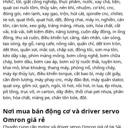
HVAC, tời, giặt công nghiệp, thực phẩm, nước, xay chả, tiện,
quạt oxi nuôi tôm, thủy sản, nén khí, nhuộm, cơ khí, cnc,
đóng gói, nén lạnh, xay gạo, trộn, hút cát, spindle cnc, chiller,
se sợi, quạt thổi, quạt hút, dệt, đóng chai, máy in, nghiền, cán
tôn, cán tole, xeo giấy, tráng màng, nhựa, sơn, hóa chất, cắt
vải, trải vải, tiết kiệm điện, năng lượng, cuộn dây đồng, in ống
đồng, thu xả cuộn, điều khiển lực căng, dán nhãn, cán sóng,
tạo sóng, ép gỗ, rang cafe, nông sản, quấn chỉ, dệt kim tròn,
dệt thoi, quấn sợi, mắc sợi, chập sợi, đồng tốc, sơn mạ tôn,
kéo dây cáp, phim màng mỏng, bơm công nghệ, bơm chữa
cháy, bơm dầu, bơm cao áp, bơm xử lý nước thải, luyện kim,
khai mỏ, khai khoáng, thang máy, phòng nổ, chống cháy,
máy ép thủy lực, điều khiển torque, cắt bao bì, máy cắt giấy,
cân định lượng, máy phay cnc, máy đảo đợi, máy quấn stator,
quạt oxy, gốm sứ, gạch, ngói, lò hơi, nồi hơi, in lụa, ép nhựa,
pít tông, trục vít, in carton, dây điện, thổi chai pet nhựa, phân
bón, hóa chất, màng pe, chấn tôn tole, đột.
Nơi mua bán động cơ và driver servo
Omron giá rẻ
Chuyên cung cấp motor và driver servo Omron giá rẻ tại Sài