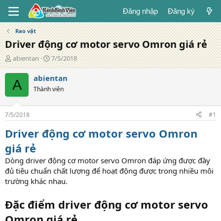
Đăng nhập
Đăng ký
Rao vặt
Driver động cơ motor servo Omron giá rẻ
T
N
abientan
7/5/2018
á
g
c
à
abientan
A
g
y
Thành viên
i
đ
ả
ă
n
7/5/2018
#1
g
Driver động cơ motor servo Omron
giá rẻ
Dòng driver động cơ motor servo Omron đáp ứng được đầy
đủ tiêu chuẩn chất lượng để hoạt động được trong nhiều môi
trường khác nhau.
Đặc điểm driver động cơ motor servo
Omron giá rẻ