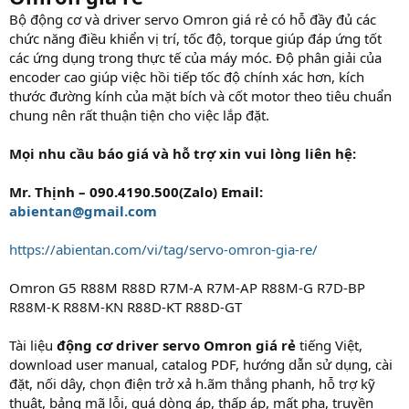
Bộ động cơ và driver servo Omron giá rẻ có hỗ đầy đủ các
chức năng điều khiển vị trí, tốc độ, torque giúp đáp ứng tốt
các ứng dụng trong thực tế của máy móc. Độ phân giải của
encoder cao giúp việc hồi tiếp tốc độ chính xác hơn, kích
thước đường kính của mặt bích và cốt motor theo tiêu chuẩn
chung nên rất thuận tiện cho việc lắp đặt.
Mọi nhu cầu báo giá và hỗ trợ xin vui lòng liên hệ:
Mr. Thịnh – 090.4190.500(Zalo) Email:
abientan@gmail.com
https://abientan.com/vi/tag/servo-omron-gia-re/
Omron G5 R88M R88D R7M-A R7M-AP R88M-G R7D-BP
R88M-K R88M-KN R88D-KT R88D-GT
Tài liệu
động cơ driver servo Omron giá rẻ
tiếng Việt,
download user manual, catalog PDF, hướng dẫn sử dụng, cài
đặt, nối dây, chọn điện trở xả h.ãm thắng phanh, hỗ trợ kỹ
thuật, bảng mã lỗi, quá dòng áp, thấp áp, mất pha, truyền