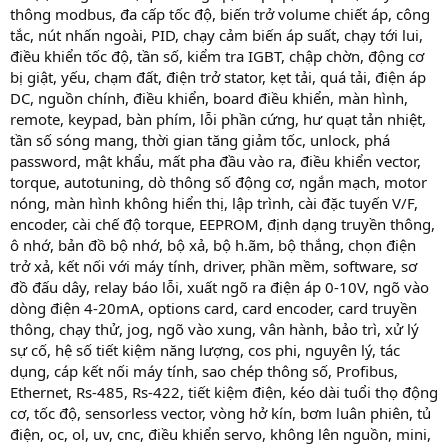
thông modbus, đa cấp tốc độ, biến trở volume chiết áp, công
tắc, nút nhấn ngoài, PID, chạy cảm biến áp suất, chạy tới lui,
điều khiển tốc độ, tần số, kiểm tra IGBT, chập chờn, động cơ
bị giật, yếu, chạm đất, điện trở stator, kẹt tải, quá tải, điện áp
DC, nguồn chính, điều khiển, board điều khiển, màn hình,
remote, keypad, bàn phím, lỗi phần cứng, hư quạt tản nhiệt,
tần số sóng mang, thời gian tăng giảm tốc, unlock, phá
password, mật khẩu, mất pha đầu vào ra, điều khiển vector,
torque, autotuning, dò thông số động cơ, ngắn mạch, motor
nóng, màn hình không hiển thị, lập trình, cài đặc tuyến V/F,
encoder, cài chế độ torque, EEPROM, định dạng truyền thông,
ô nhớ, bản đồ bộ nhớ, bộ xả, bộ h.ãm, bộ thắng, chọn điện
trở xả, kết nối với máy tính, driver, phần mềm, software, sơ
đồ đấu dây, relay báo lỗi, xuất ngõ ra điện áp 0-10V, ngõ vào
dòng điện 4-20mA, options card, card encoder, card truyền
thông, chạy thử, jog, ngõ vào xung, vân hành, bảo trì, xử lý
sự cố, hệ số tiết kiệm năng lượng, cos phi, nguyên lý, tác
dụng, cáp kết nối máy tính, sao chép thông số, Profibus,
Ethernet, Rs-485, Rs-422, tiết kiệm điện, kéo dài tuổi thọ động
cơ, tốc độ, sensorless vector, vòng hở kín, bơm luân phiên, tủ
điện, oc, ol, uv, cnc, điều khiển servo, không lên nguồn, mini,