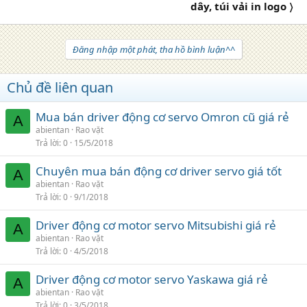
dây, túi vải in logo 〉
Đăng nhập một phát, tha hồ bình luận^^
Chủ đề liên quan
Mua bán driver động cơ servo Omron cũ giá rẻ
A
abientan
Rao vặt
Trả lời
0
15/5/2018
Chuyên mua bán động cơ driver servo giá tốt
A
abientan
Rao vặt
Trả lời
0
9/1/2018
Driver động cơ motor servo Mitsubishi giá rẻ
A
abientan
Rao vặt
Trả lời
0
4/5/2018
Driver động cơ motor servo Yaskawa giá rẻ
A
abientan
Rao vặt
Trả lời
0
3/5/2018