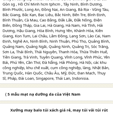
Gòn sg , Hồ Chí Minh hcm tphcm , Tây Ninh, Bình Dương,
Bình Phước, Long An, Đồng Nai, An Giang, Bà Rịa - Vũng Tàu,
Bắc Giang, Bắc Kạn, Bạc Liêu, Bắc Ninh, Bến Tre, Bình Định,
Bình Thuận, Cà Mau, Cao Bằng, Đắk Lắk, Đắk Nông, Điện
Biên, Đồng Tháp, Gia Lai, Hà Giang, Hà Nam, Hà Tĩnh, Hải
Dương, Hậu Giang, Hòa Bình, Hưng Yên, Khánh Hòa, Kiên
Giang, Kon Tum, Lai Châu, Lâm Đồng, Lạng Sơn, Lào Cai, Nam
Định, Nghệ An, Ninh Bình, Ninh Thuận, Phú Thọ, Quảng Bình,
Quảng Nam, Quảng Ngãi, Quảng Ninh, Quảng Trị, Sóc Trăng,
Sơn La, Thái Bình, Thái Nguyên, Thanh Hóa, Thừa Thiên Huế,
Tiền Giang, Trà Vinh, Tuyên Quang, Vĩnh Long, Vĩnh Phúc, Yên
Bái, Phú Yên, Cần Thơ, Đà Nẵng, Hải Phòng, Hà Nội, các khu
công nghiệp, khu chế xuất, cụm công nghiệp, làng, Nhật Bản,
Trung Quốc, Hàn Quốc, Châu Âu, Mỹ, Đức, Đan Mạch, Thụy
Sĩ, Pháp, Đài Loan, Singapore, Thái Lan, Indonisia.
〈 5 mẫu mạt nạ dưỡng da của Việt Nam
Xưởng may balo túi xách giá rẻ, may túi vải túi rút