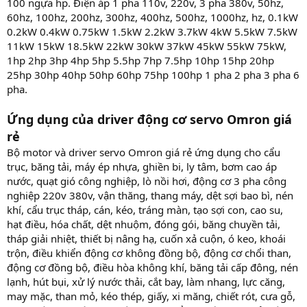
100 ngựa hp. Điện áp 1 pha 110v, 220v, 3 pha 380v, 50hz,
60hz, 100hz, 200hz, 300hz, 400hz, 500hz, 1000hz, hz, 0.1kW
0.2kW 0.4kW 0.75kW 1.5kW 2.2kW 3.7kW 4kW 5.5kW 7.5kW
11kW 15kW 18.5kW 22kW 30kW 37kW 45kW 55kW 75kW,
1hp 2hp 3hp 4hp 5hp 5.5hp 7hp 7.5hp 10hp 15hp 20hp
25hp 30hp 40hp 50hp 60hp 75hp 100hp 1 pha 2 pha 3 pha 6
pha.
Ứng dụng của driver động cơ servo Omron giá
rẻ
Bộ motor và driver servo Omron giá rẻ ứng dụng cho cẩu
trục, băng tải, máy ép nhựa, ghiền bi, ly tâm, bơm cao áp
nước, quạt gió công nghiệp, lò nồi hơi, động cơ 3 pha công
nghiệp 220v 380v, vận thăng, thang máy, dệt sợi bao bì, nén
khí, cẩu trục tháp, cán, kéo, tráng màn, tạo sợi con, cao su,
hạt điều, hóa chất, dệt nhuộm, đóng gói, băng chuyền tải,
tháp giải nhiệt, thiết bị nâng hạ, cuốn xả cuộn, ó keo, khoái
trộn, điều khiển động cơ không đồng bộ, động cơ chổi than,
động cơ đồng bộ, điều hòa không khí, băng tải cấp đông, nén
lạnh, hút bụi, xử lý nước thải, cắt bay, làm nhang, lực căng,
may mặc, than mỏ, kéo thép, giấy, xi măng, chiết rót, cưa gỗ,