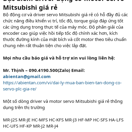
Mitsubishi giá rẻ
Bộ động cơ và driver servo Mitsubishi giá rẻ có hỗ đầy đủ các
chức năng điều khiển vị trí, tốc độ, torque giúp đáp ứng tốt
các ứng dụng trong thực tế của máy móc. Độ phân giải của
encoder cao giúp việc hồi tiếp tốc độ chính xác hơn, kích
thước đường kính của mặt bích và cốt motor theo tiêu chuẩn
chung nên rất thuận tiện cho việc lắp đặt.
Mọi nhu cầu báo giá và hỗ trợ xin vui lòng liên hệ:
Mr. Thịnh – 090.4190.500(Zalo) Email:
abientan@gmail.com
https://abientan.com/vi/dai-ly-mua-ban-bien-tan-dong-co-
servo-plc-gia-re/
Một số dòng driver và motor servo Mitsubishi giá rẻ thông
dụng trên thị trường
MR-J2S MR-JE HC-MFS HC-KFS MR-J3 HF-MP HC-SFS HA-LFS
HC-UFS HF-KP MR-J2 MR-J4