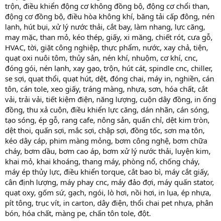
trộn, điều khiển động cơ không đồng bộ, động cơ chổi than,
động cơ đồng bộ, điều hòa không khí, băng tải cấp đông, nén
lạnh, hút bụi, xử lý nước thải, cắt bay, làm nhang, lực căng,
may mặc, than mỏ, kéo thép, giấy, xi măng, chiết rót, cưa gỗ,
HVAC, tời, giặt công nghiệp, thực phẩm, nước, xay chả, tiện,
quạt oxi nuôi tôm, thủy sản, nén khí, nhuộm, cơ khí, cnc,
đóng gói, nén lạnh, xay gạo, trộn, hút cát, spindle cnc, chiller,
se sợi, quạt thổi, quạt hút, dệt, đóng chai, máy in, nghiền, cán
tôn, cán tole, xeo giấy, tráng màng, nhựa, sơn, hóa chất, cắt
vải, trải vải, tiết kiệm điện, năng lượng, cuộn dây đồng, in ống
đồng, thu xả cuộn, điều khiển lực căng, dán nhãn, cán sóng,
tạo sóng, ép gỗ, rang cafe, nông sản, quấn chỉ, dệt kim tròn,
dệt thoi, quấn sợi, mắc sợi, chập sợi, đồng tốc, sơn mạ tôn,
kéo dây cáp, phim màng mỏng, bơm công nghệ, bơm chữa
cháy, bơm dầu, bơm cao áp, bơm xử lý nước thải, luyện kim,
khai mỏ, khai khoáng, thang máy, phòng nổ, chống cháy,
máy ép thủy lực, điều khiển torque, cắt bao bì, máy cắt giấy,
cân định lượng, máy phay cnc, máy đảo đợi, máy quấn stator,
quạt oxy, gốm sứ, gạch, ngói, lò hơi, nồi hơi, in lụa, ép nhựa,
pít tông, trục vít, in carton, dây điện, thổi chai pet nhựa, phân
bón, hóa chất, màng pe, chấn tôn tole, đột.