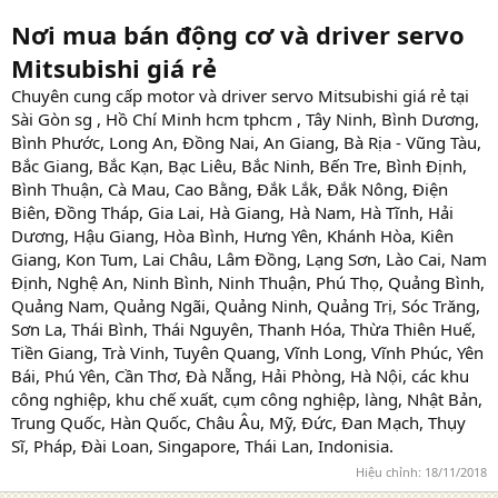
Nơi mua bán động cơ và driver servo
Mitsubishi giá rẻ
Chuyên cung cấp motor và driver servo Mitsubishi giá rẻ tại
Sài Gòn sg , Hồ Chí Minh hcm tphcm , Tây Ninh, Bình Dương,
Bình Phước, Long An, Đồng Nai, An Giang, Bà Rịa - Vũng Tàu,
Bắc Giang, Bắc Kạn, Bạc Liêu, Bắc Ninh, Bến Tre, Bình Định,
Bình Thuận, Cà Mau, Cao Bằng, Đắk Lắk, Đắk Nông, Điện
Biên, Đồng Tháp, Gia Lai, Hà Giang, Hà Nam, Hà Tĩnh, Hải
Dương, Hậu Giang, Hòa Bình, Hưng Yên, Khánh Hòa, Kiên
Giang, Kon Tum, Lai Châu, Lâm Đồng, Lạng Sơn, Lào Cai, Nam
Định, Nghệ An, Ninh Bình, Ninh Thuận, Phú Thọ, Quảng Bình,
Quảng Nam, Quảng Ngãi, Quảng Ninh, Quảng Trị, Sóc Trăng,
Sơn La, Thái Bình, Thái Nguyên, Thanh Hóa, Thừa Thiên Huế,
Tiền Giang, Trà Vinh, Tuyên Quang, Vĩnh Long, Vĩnh Phúc, Yên
Bái, Phú Yên, Cần Thơ, Đà Nẵng, Hải Phòng, Hà Nội, các khu
công nghiệp, khu chế xuất, cụm công nghiệp, làng, Nhật Bản,
Trung Quốc, Hàn Quốc, Châu Âu, Mỹ, Đức, Đan Mạch, Thụy
Sĩ, Pháp, Đài Loan, Singapore, Thái Lan, Indonisia.
Hiệu chỉnh:
18/11/2018