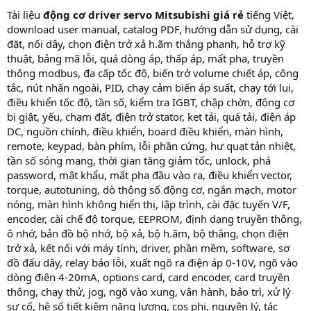
Tài liệu
động cơ driver servo Mitsubishi giá rẻ
tiếng Việt,
download user manual, catalog PDF, hướng dẫn sử dụng, cài
đặt, nối dây, chọn điện trở xả h.ãm thắng phanh, hỗ trợ kỹ
thuật, bảng mã lỗi, quá dòng áp, thấp áp, mất pha, truyền
thông modbus, đa cấp tốc độ, biến trở volume chiết áp, công
tắc, nút nhấn ngoài, PID, chạy cảm biến áp suất, chạy tới lui,
điều khiển tốc độ, tần số, kiểm tra IGBT, chập chờn, động cơ
bị giật, yếu, chạm đất, điện trở stator, kẹt tải, quá tải, điện áp
DC, nguồn chính, điều khiển, board điều khiển, màn hình,
remote, keypad, bàn phím, lỗi phần cứng, hư quạt tản nhiệt,
tần số sóng mang, thời gian tăng giảm tốc, unlock, phá
password, mật khẩu, mất pha đầu vào ra, điều khiển vector,
torque, autotuning, dò thông số động cơ, ngắn mạch, motor
nóng, màn hình không hiển thị, lập trình, cài đặc tuyến V/F,
encoder, cài chế độ torque, EEPROM, định dạng truyền thông,
ô nhớ, bản đồ bộ nhớ, bộ xả, bộ h.ãm, bộ thắng, chọn điện
trở xả, kết nối với máy tính, driver, phần mềm, software, sơ
đồ đấu dây, relay báo lỗi, xuất ngõ ra điện áp 0-10V, ngõ vào
dòng điện 4-20mA, options card, card encoder, card truyền
thông, chạy thử, jog, ngõ vào xung, vân hành, bảo trì, xử lý
sự cố, hệ số tiết kiệm năng lượng, cos phi, nguyên lý, tác