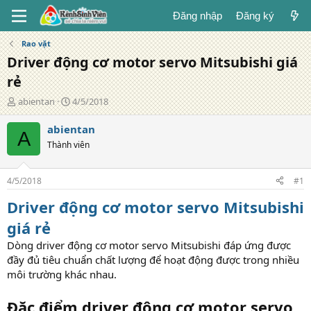
Đăng nhập
Đăng ký
Rao vặt
Driver động cơ motor servo Mitsubishi giá
rẻ
T
N
abientan
4/5/2018
á
g
c
à
abientan
A
g
y
Thành viên
i
đ
ả
ă
n
4/5/2018
#1
g
Driver động cơ motor servo Mitsubishi
giá rẻ
Dòng driver động cơ motor servo Mitsubishi đáp ứng được
đầy đủ tiêu chuẩn chất lượng để hoạt động được trong nhiều
môi trường khác nhau.
Đặc điểm driver động cơ motor servo