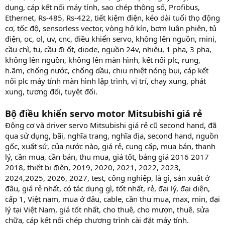
dụng, cáp kết nối máy tính, sao chép thông số, Profibus,
Ethernet, Rs-485, Rs-422, tiết kiệm điện, kéo dài tuổi thọ động
cơ, tốc độ, sensorless vector, vòng hở kín, bơm luân phiên, tủ
điện, oc, ol, uv, cnc, điều khiển servo, không lên nguồn, mini,
cầu chì, tụ, cầu đi ốt, diode, nguồn 24v, nhiễu, 1 pha, 3 pha,
không lên nguồn, không lên màn hình, kết nối plc, rung,
h.ãm, chống nước, chống dầu, chịu nhiệt nóng bụi, cáp kết
nối plc máy tính màn hình lập trình, vị trí, chạy xung, phát
xung, tương đối, tuyệt đối.
Bộ điều khiển servo motor Mitsubishi giá rẻ
Động cơ và driver servo Mitsubishi giá rẻ cũ second hand, đã
qua sử dụng, bãi, nghĩa trang, nghĩa địa, second hand, nguồn
gốc, xuất sứ, của nước nào, giá rẻ, cung cấp, mua bán, thanh
lý, cần mua, cần bán, thu mua, giá tốt, bảng giá 2016 2017
2018, thiết bị điện, 2019, 2020, 2021, 2022, 2023,
2024,2025, 2026, 2027, test, công nghiệp, là gì, sản xuất ở
đâu, giá rẻ nhất, có tác dụng gì, tốt nhất, rẻ, đại lý, đại diện,
cấp 1, Việt nam, mua ở đâu, cable, cần thu mua, max, min, đại
lý tại Việt Nam, giá tốt nhất, cho thuê, cho mượn, thuê, sửa
chữa, cáp kết nối chép chương trình cài đặt máy tính.