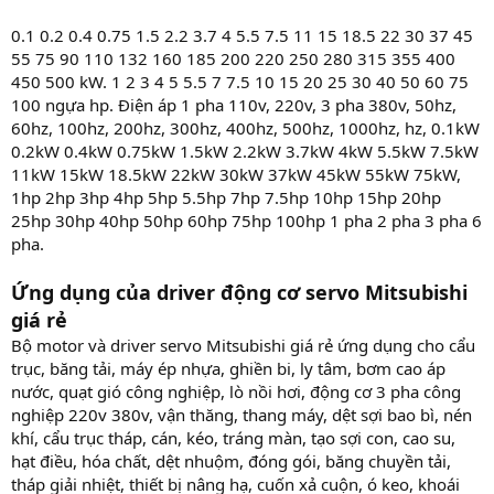
0.1 0.2 0.4 0.75 1.5 2.2 3.7 4 5.5 7.5 11 15 18.5 22 30 37 45
55 75 90 110 132 160 185 200 220 250 280 315 355 400
450 500 kW. 1 2 3 4 5 5.5 7 7.5 10 15 20 25 30 40 50 60 75
100 ngựa hp. Điện áp 1 pha 110v, 220v, 3 pha 380v, 50hz,
60hz, 100hz, 200hz, 300hz, 400hz, 500hz, 1000hz, hz, 0.1kW
0.2kW 0.4kW 0.75kW 1.5kW 2.2kW 3.7kW 4kW 5.5kW 7.5kW
11kW 15kW 18.5kW 22kW 30kW 37kW 45kW 55kW 75kW,
1hp 2hp 3hp 4hp 5hp 5.5hp 7hp 7.5hp 10hp 15hp 20hp
25hp 30hp 40hp 50hp 60hp 75hp 100hp 1 pha 2 pha 3 pha 6
pha.
Ứng dụng của driver động cơ servo Mitsubishi
giá rẻ
Bộ motor và driver servo Mitsubishi giá rẻ ứng dụng cho cẩu
trục, băng tải, máy ép nhựa, ghiền bi, ly tâm, bơm cao áp
nước, quạt gió công nghiệp, lò nồi hơi, động cơ 3 pha công
nghiệp 220v 380v, vận thăng, thang máy, dệt sợi bao bì, nén
khí, cẩu trục tháp, cán, kéo, tráng màn, tạo sợi con, cao su,
hạt điều, hóa chất, dệt nhuộm, đóng gói, băng chuyền tải,
tháp giải nhiệt, thiết bị nâng hạ, cuốn xả cuộn, ó keo, khoái