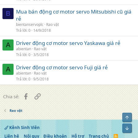
Mua bán động cơ motor servo Mitsubishi cũ giá
B
rẻ
bientanservoplc
Rao vặt
Trả lời
0
14/9/2018
Driver động cơ motor servo Yaskawa giá rẻ
A
abientan
Rao vặt
Trả lời
0
3/5/2018
Driver động cơ motor servo Fuji giá rẻ
A
abientan
Rao vặt
Trả lời
0
9/5/2018
Facebook
Liên kết
Chia sẻ:
Rao vặt
Top
Kênh Sinh Viên
Bot
Liên hệ
Nội quy
Điều khoản
Hỗ trợ
Trang chủ
R