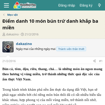
Đăng nhập
Đăng ký
Mẹo vặt
Điểm danh 10 món bún trứ danh khắp ba
miền
T
N
dakazino
21/2/2016
á
g
c
à
dakazino
g
y
Ngày mai của những ngày mai
Thành viên thân thiết
i
đ
ả
ă
n
21/2/2016
#1
g
Bún cá, tôm, đậu, riêu, thang, chả… là những món ăn ngon mang
theo hương vị vùng miền, trở thành những thức quà đặc sắc của
ẩm thực Việt Nam.
Trong hành trình khám phá nền ẩm thực đa dạng đất Việt, bạn sẽ
phải ngạc nhiên bởi chỉ riêng món bún thôi đã có rất nhiều biến tấu
khác nhau, hợp phong vị của mỗi vùng miền, trở thành nỗi nhớ,
niềm tự hào của người con xa quê mỗi khi nghĩ về.