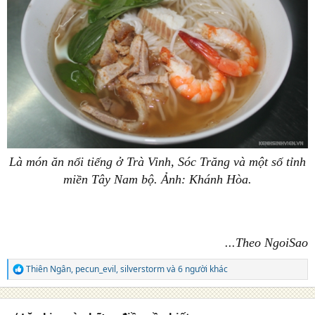
Là món ăn nổi tiếng ở Trà Vinh, Sóc Trăng và một số tỉnh
miền Tây Nam bộ. Ảnh: Khánh Hòa.
...Theo NgoiSao
Thiên Ngân
,
pecun_evil
,
silverstorm
và 6 người khác
R
e
a
c