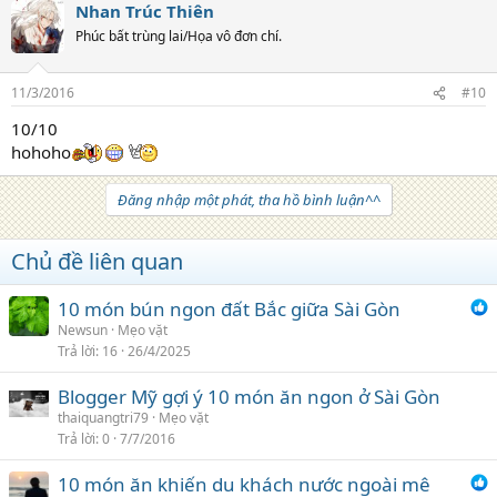
Nhan Trúc Thiên
Phúc bất trùng lai/Họa vô đơn chí.
11/3/2016
#10
10/10
hohoho
Đăng nhập một phát, tha hồ bình luận^^
Chủ đề liên quan
10 món bún ngon đất Bắc giữa Sài Gòn
Newsun
Mẹo vặt
Trả lời
16
26/4/2025
Blogger Mỹ gợi ý 10 món ăn ngon ở Sài Gòn
thaiquangtri79
Mẹo vặt
Trả lời
0
7/7/2016
10 món ăn khiến du khách nước ngoài mê