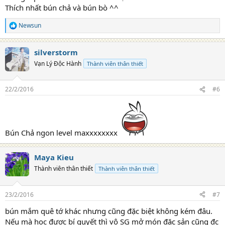
Thích nhất bún chả và bún bò ^^
Newsun
R
e
a
silverstorm
c
t
Vạn Lý Độc Hành
Thành viên thân thiết
i
o
n
22/2/2016
#6
s
:
Bún Chả ngon level maxxxxxxxx
Maya Kieu
Thành viên thân thiết
Thành viên thân thiết
23/2/2016
#7
bún mắm quê tớ khác nhưng cũng đặc biệt không kém đâu.
Nếu mà học được bí quyết thì vô SG mở món đặc sản cũng đc