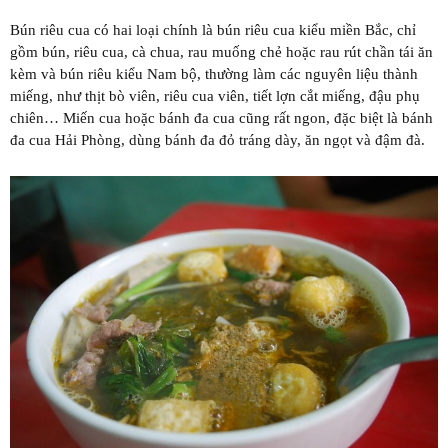
Bún riêu cua có hai loại chính là bún riêu cua kiểu miền Bắc, chỉ
gồm bún, riêu cua, cà chua, rau muống chẻ hoặc rau rút chần tái ăn
kèm và bún riêu kiểu Nam bộ, thường làm các nguyên liệu thành
miếng, như thịt bò viên, riêu cua viên, tiết lợn cắt miếng, đậu phụ
chiên… Miến cua hoặc bánh đa cua cũng rất ngon, đặc biệt là bánh
đa cua Hải Phòng, dùng bánh đa đỏ tráng dày, ăn ngọt và đậm đà.