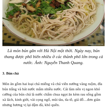
Là món bún gắn với Hà Nội một thời. Ngày nay, bún
thang được phổ biến nhiều ở các thành phố lớn trong cả
nước. Ảnh: Nguyễn Thanh Quang.
3. Bún chả
Món ăn gồm hai loại chả miếng và chả viên nướng vàng ruộm, đĩa
bún trắng và bát nước mắm nhiều nước. Cái làm nên vị ngon khó
cưỡng của bún chả là nước chấm chua ngọt ăn kèm rau sống gồm
xà lách, kinh giới, vài cọng ngổ, mùi tàu, tía tô, giá đỗ…đơn giản
nhưng hương vị lại đậm đà, khó quên.