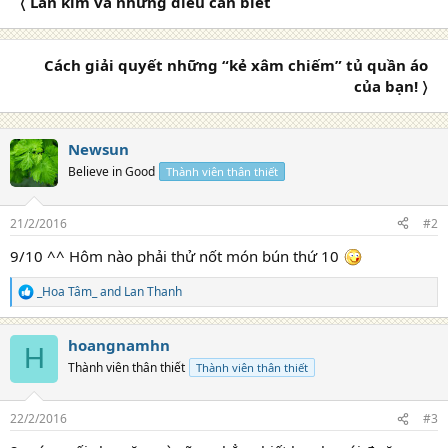
〈 Lăn kim và những điều cần biết
t
i
o
n
Cách giải quyết những “kẻ xâm chiếm” tủ quần áo
s
của bạn! 〉
:
Newsun
Believe in Good
Thành viên thân thiết
21/2/2016
#2
9/10 ^^ Hôm nào phải thử nốt món bún thứ 10
_Hoa Tâm_
and
Lan Thanh
R
e
a
hoangnamhn
c
H
t
Thành viên thân thiết
Thành viên thân thiết
i
o
n
22/2/2016
#3
s
: