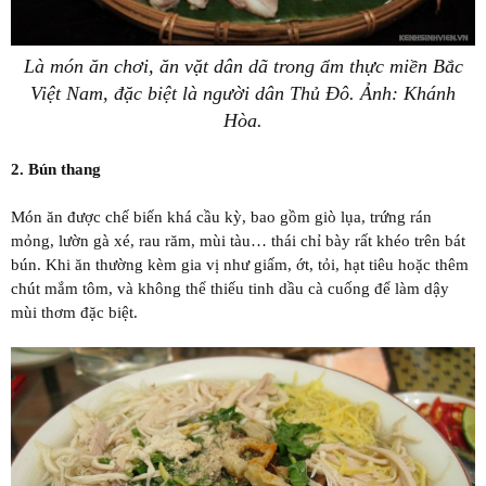
Là món ăn chơi, ăn vặt dân dã trong ẩm thực miền Bắc
Việt Nam, đặc biệt là người dân Thủ Đô. Ảnh: Khánh
Hòa.
2. Bún thang
Món ăn được chế biến khá cầu kỳ, bao gồm giò lụa, trứng rán
mỏng, lườn gà xé, rau răm, mùi tàu… thái chỉ bày rất khéo trên bát
bún. Khi ăn thường kèm gia vị như giấm, ớt, tỏi, hạt tiêu hoặc thêm
chút mắm tôm, và không thể thiếu tinh dầu cà cuống để làm dậy
mùi thơm đặc biệt.