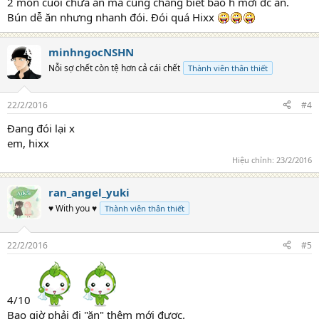
2 món cuối chưa ăn mà cũng chẳng biết bao h mới đc ăn.
Bún dễ ăn nhưng nhanh đói. Đói quá Hixx
minhngocNSHN
Nỗi sợ chết còn tệ hơn cả cái chết
Thành viên thân thiết
22/2/2016
#4
Đang đói lại x
em, hixx
Hiệu chỉnh:
23/2/2016
ran_angel_yuki
♥ With you ♥
Thành viên thân thiết
22/2/2016
#5
4/10
Bao giờ phải đi "ăn" thêm mới được.