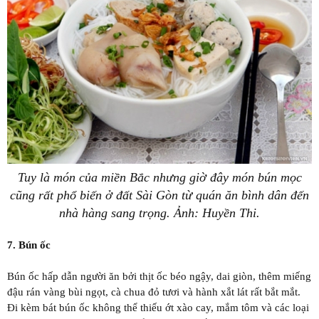
Tuy là món của miền Bắc nhưng giờ đây món bún mọc
cũng rất phổ biến ở đất Sài Gòn từ quán ăn bình dân đến
nhà hàng sang trọng. Ảnh: Huyền Thi.
7. Bún ốc
Bún ốc hấp dẫn người ăn bởi thịt ốc béo ngậy, dai giòn, thêm miếng
đậu rán vàng bùi ngọt, cà chua đỏ tươi và hành xắt lát rất bắt mắt.
Đi kèm bát bún ốc không thể thiếu ớt xào cay, mắm tôm và các loại