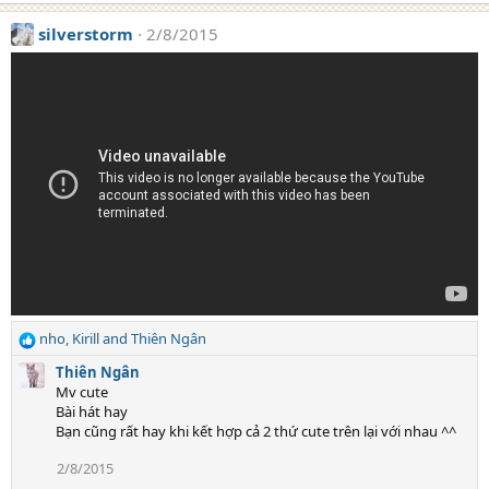
e
:
a
silverstorm
2/8/2015
c
t
i
o
n
s
:
nho
,
Kirill
and
Thiên Ngân
R
e
Thiên Ngân
a
Mv cute
c
Bài hát hay
t
Bạn cũng rất hay khi kết hợp cả 2 thứ cute trên lại với nhau ^^
i
o
2/8/2015
n