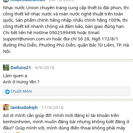
Nhạc nước Union chuyên trang cung cấp thiết bị đài phun, thi
công thiết kế nhạc nước và màn nước nghệ thuật trên toàn
quốc. Sản phẩm chính hãng nhập nhẩu chính hãng 100%, thi
công thiết kế nhanh chóng và đảm bảo, bàn giao đúng hạn.
Chi tiết liên hệ Hotline 0902599498 hoặc Email
support@union.com.vn hoặc địa chỉ Số 28, Ngõ 172/8/1
đường Phú Diễn, Phường Phú Diễn, quận Bắc Từ Liêm, TP. Hà
Nội.
Dofuto21
9/9/2018
Làm quen ạ
Anh ở Hưng Yên ?
Chuột Móm
R
e
a
lankudohqh
11/4/2016
c
t
Ad ơi mình cần giúp đỡ: mình mới đăng kí tài khoản trên
i
kenhsinhvien, mình muốn đăng bài nhưng không biết đăng ở
o
đâu!? Giúp mình với, mình dùng điện thoại không phải máy
n