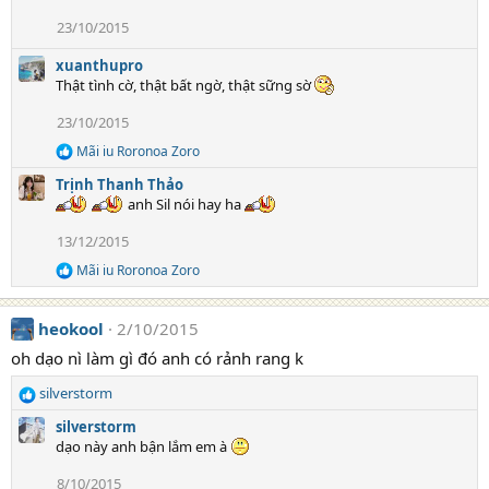
c
t
23/10/2015
i
o
xuanthupro
n
Thật tình cờ, thật bất ngờ, thật sững sờ
s
:
23/10/2015
Mãi iu Roronoa Zoro
R
e
Trịnh Thanh Thảo
a
anh Sil nói hay ha
c
t
13/12/2015
i
o
Mãi iu Roronoa Zoro
R
n
e
s
a
:
heokool
2/10/2015
c
t
oh dạo nì làm gì đó anh có rảnh rang k
i
o
silverstorm
n
R
s
e
silverstorm
:
a
dạo này anh bận lắm em à
c
t
8/10/2015