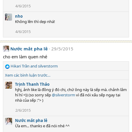
4/6/2015
nho
Không lên thì dẹp nhá!
4/6/2015
Nước mắt pha lê
29/5/2015
cho em làm quen nhé
Hikari Trần
and
silverstorm
R
e
Xem các bình luận trước…
a
c
Trịnh Thanh Thảo
t
hjhj, ảnh like là đồng ý đó chị, chứ ông này là sếp mà. chảnh lắm
i
hí hí =)) (so sorry sếp
@silverstorm
vì đã nói xấu sếp ngay tại
o
nhà của sếp :"> )
n
2/6/2015
s
:
Nước mắt pha lê
Ừa em... thanks e đã nói nhé ^^