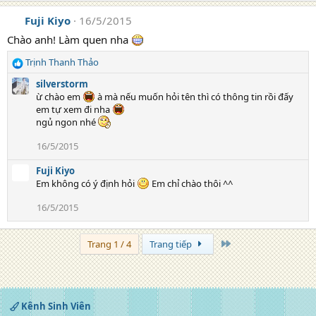
Fuji Kiyo
16/5/2015
Chào anh! Làm quen nha
Trịnh Thanh Thảo
R
e
silverstorm
a
ừ chào em
à mà nếu muốn hỏi tên thì có thông tin rồi đấy
c
em tự xem đi nha
t
ngủ ngon nhé
i
o
16/5/2015
n
s
Fuji Kiyo
:
Em không có ý định hỏi
Em chỉ chào thôi ^^
16/5/2015
Trang cuối
Trang 1 / 4
Trang tiếp
Kênh Sinh Viên