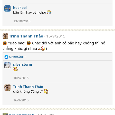
i
o
heokool
n
bận làm hay bận chơi
s
:
13/10/2015
Trịnh Thanh Thảo
16/9/2015
"Bão bạc"
Chắc đối với anh có bão hay không thì nó
chẳng khác gì nhau
)
silverstorm
R
e
silverstorm
a
c
t
16/9/2015
i
o
Trịnh Thanh Thảo
n
chứ không đúng ạ?
s
:
16/9/2015