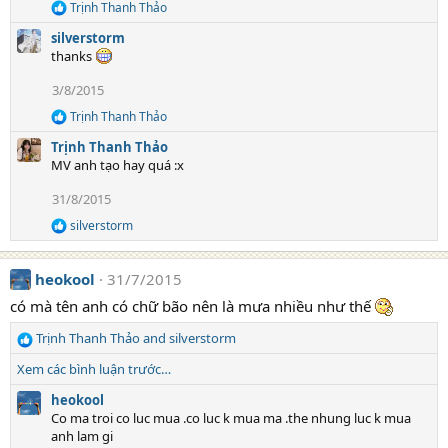
Trịnh Thanh Thảo
s
R
e
:
silverstorm
a
thanks
c
t
3/8/2015
i
o
Trịnh Thanh Thảo
R
n
e
s
Trịnh Thanh Thảo
a
:
MV anh tạo hay quá :x
c
t
31/8/2015
i
o
silverstorm
R
n
e
s
a
:
heokool
31/7/2015
c
t
có mà tên anh có chữ bão nên là mưa nhiều như thế
i
o
Trịnh Thanh Thảo
and
silverstorm
n
R
s
e
Xem các bình luận trước…
:
a
c
heokool
t
Co ma troi co luc mua .co luc k mua ma .the nhung luc k mua
i
anh lam gi