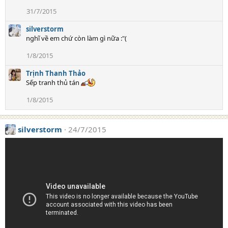
o
31/7/2015
n
s
silverstorm
:
nghĩ về em chứ còn làm gì nữa :"(
1/8/2015
Trịnh Thanh Thảo
Sếp tranh thủ tán
1/8/2015
silverstorm
24/7/2015