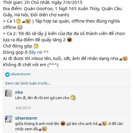
i
Thời gian: 2h Chủ nhật, ngày 7/6/2015
o
Địa điểm: Quán GooFoo, 1 Ngõ 165 Xuân Thủy, Quận Cầu
n
Giấy, Hà Nội, Đối diện chợ xanh)
s
+ Ca 1
) Tập hợp tại quán, offline theo đúng nghĩa
:
offline
+ Ca 2: Tới đó sẽ lấy ý kiến của đại đa số thành viên để chọn
lựa ra địa điểm để quẩy tăng 2
Chờ đóng góp
Đóng góp ở
đây nè
^^
Ai đi được thì inbox tên, tuổi, sđt, ảnh để nhận dạng nha
Không đi chết với em (^^^)
silverstorm
R
e
Xem các bình luận trước…
a
c
nho
t
Lên đi, lên đi rồi em gả Len cho
i
4/6/2015
o
n
silverstorm
s
giữa tháng 8 anh mới lên
gả len cho anh hả
ờ để cân
:
nhắc xem đã