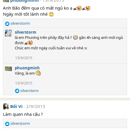
phuongminh
13/9/2015
Anh Bão đêm qua có mất ngủ ko ạ
Ngày mới tốt lành nhé
silverstorm
R
e
silverstorm
a
là em Phương trên phây đây hả ?
gần 4h sáng anh mới ngủ
c
được
t
Chúc em một ngày cuối tuần vui vẻ nhé :x
i
o
13/9/2015
n
s
phuongminh
:
Vâng, là em
13/9/2015
silverstorm
R
e
a
Bối Vi
2/9/2015
c
t
Làm quen nha cậu ?
i
o
silverstorm
n
R
s