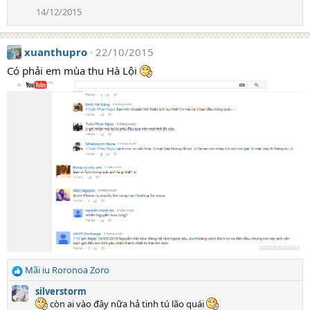
14/12/2015
xuanthupro
22/10/2015
Có phải em mùa thu Hà Lội
Mãi iu Roronoa Zoro
R
e
silverstorm
a
còn ai vào đây nữa hả tinh tú lão quái