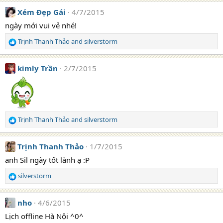
a
Xém Đẹp Gái
4/7/2015
c
t
ngày mới vui vẻ nhé!
i
Trịnh Thanh Thảo
and
silverstorm
o
R
n
e
s
a
kimly Trần
2/7/2015
:
c
t
i
o
n
s
Trịnh Thanh Thảo
and
silverstorm
R
:
e
a
Trịnh Thanh Thảo
1/7/2015
c
t
anh Sil ngày tốt lành ạ :P
i
silverstorm
o
R
n
e
s
a
nho
4/6/2015
:
c
t
Lịch offline Hà Nội ^0^