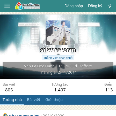
Đăng nhập
Đăng ký
silverstorm
Thành viên thân thiết
Vạn Lý Độc Hành
·
33
·
từ
Old Trafford
Tham gia
2/11/2011
Bài viết
Tương tác
Điểm
805
1.407
113
Tường nhà
Bài viết
Giới thiệu
nhacnuocunion
20/10/2020