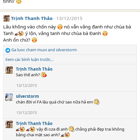
tính!/
s
:
Trịnh Thanh Thảo
13/12/2015
Lâu không vào chốn này
nó vẫn vắng đanh như chùa bà
Tanh
ý lộn, vắng tanh như chùa bà Đanh
Anh ổn chứ?
Ga luoc cham muoi
and
silverstorm
R
e
Xem các bình luận trước…
a
c
Trịnh Thanh Thảo
t
Sao thế anh?
i
13/12/2015
o
n
silverstorm
s
chán đời vì FA lâu quá chứ sao nữa hả em
:
13/12/2015
Trịnh Thanh Thảo
vậy đi cưa đi anh
chẳng phải đẹp trai không
bằng chai mặt sao anh?