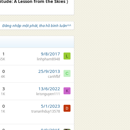
titude: A Lesson from the Skies 〉
Đăng nhập một phát, tha hồ bình luận^^
1
9/8/2017
L
65K
linhpham8948
0
25/9/2013
C
4K
canhfbf
3
13/6/2022
K
1K
krisnguyen111
0
5/1/2023
1K
trananhduy13578