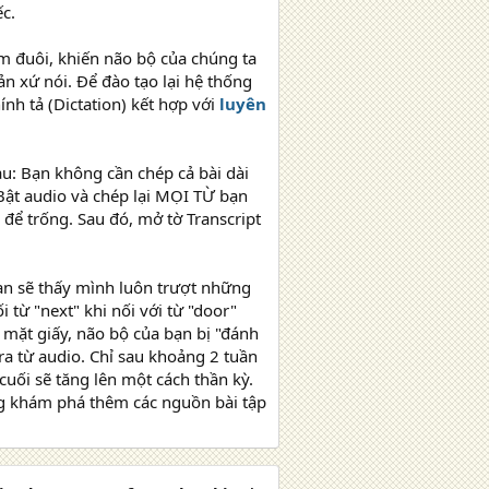
ếc.
m đuôi, khiến não bộ của chúng ta
ản xứ nói. Để đào tạo lại hệ thống
nh tả (Dictation) kết hợp với
luyên
u: Bạn không cần chép cả bài dài
Bật audio và chép lại MỌI TỪ bạn
ì để trống. Sau đó, mở tờ Transcript
Bạn sẽ thấy mình luôn trượt những
 từ "next" khi nối với từ "door"
n mặt giấy, não bộ của bạn bị "đánh
ra từ audio. Chỉ sau khoảng 2 tuần
uối sẽ tăng lên một cách thần kỳ.
ng khám phá thêm các nguồn bài tập