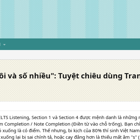
H
ôi và số nhiều": Tuyệt chiêu dùng Tra
IELTS Listening, Section 1 và Section 4 được mệnh danh là những 
m Completion / Note Completion (Điền từ vào chỗ trống). Bạn chỉ
ó xuống là có điểm. Thế nhưng, bi kịch của 80% thí sinh Việt Nam
xuống lại bị sai chính tả, hoặc cay đắng hơn là thiếu mất âm "s" (