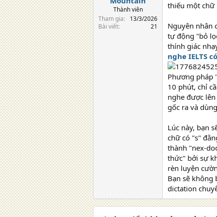
Mountain
thiếu một chữ 
Thành viên
Tham gia
13/3/2026
Nguyên nhân củ
Bài viết
21
tự động "bỏ lọ
thính giác nhạ
nghe IELTS có
Phương pháp "D
10 phút, chỉ c
nghe được lên 
gốc ra và dùng
Lúc này, bạn s
chữ có "s" đằn
thành "nex-doo
thức" bởi sự k
rèn luyện cườn
Bạn sẽ không 
dictation chuy