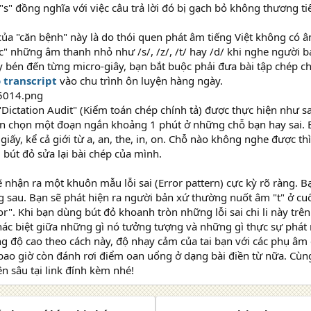
"s" đồng nghĩa với việc câu trả lời đó bị gạch bỏ không thương ti
a "căn bệnh" này là do thói quen phát âm tiếng Việt không có â
c" những âm thanh nhỏ như /s/, /z/, /t/ hay /d/ khi nghe người b
y bén đến từng micro-giây, bạn bắt buộc phải đưa bài tập chép chí
 transcript
vào chu trình ôn luyện hàng ngày.
ictation Audit" (Kiểm toán chép chính tả) được thực hiện như sa
ần chọn một đoạn ngắn khoảng 1 phút ở những chỗ bạn hay sai. 
giấy, kể cả giới từ a, an, the, in, on. Chỗ nào không nghe được th
 bút đỏ sửa lại bài chép của mình.
ẽ nhận ra một khuôn mẫu lỗi sai (Error pattern) cực kỳ rõ ràng. 
g sau. Bạn sẽ phát hiện ra người bản xứ thường nuốt âm "t" ở cuối
r". Khi bạn dùng bút đỏ khoanh tròn những lỗi sai chi li này trê
hác biệt giữa những gì nó tưởng tượng và những gì thực sự phát 
g độ cao theo cách này, độ nhạy cảm của tai bạn với các phụ âm c
bao giờ còn đánh rơi điểm oan uổng ở dạng bài điền từ nữa. Cù
ên sâu tại link đính kèm nhé!