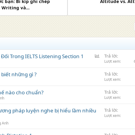
c bạn: Bí kíp ghi chép
Altitude vs. At
Writing và...
B
Đối Trong IELTS Listening Section 1
Trả lời
ì
Lượt xem
n
 biết những gì ?
Trả lời
h
Lượt xem
c
h
hế nào cho chuẩn?
Trả lời
ọ
Lượt xem
Anh
n
ương pháp luyện nghe bị hiểu lầm nhiều
Trả lời
Lượt xem
g Anh