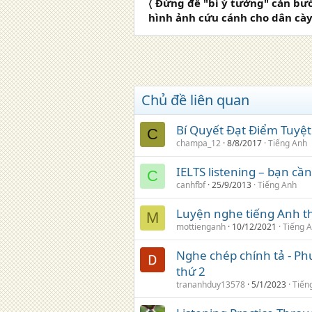
〈 Đừng để "bí ý tưởng" cản bướ
hình ảnh cứu cánh cho dân cày 
Chủ đề liên quan
Bí Quyết Đạt Điểm Tuyệt 
C
champa_12
8/8/2017
Tiếng Anh
IELTS listening – bạn cần
C
canhfbf
25/9/2013
Tiếng Anh
Luyện nghe tiếng Anh t
M
mottienganh
10/12/2021
Tiếng 
Nghe chép chính tả - Ph
thứ 2
trananhduy13578
5/1/2023
Tiến