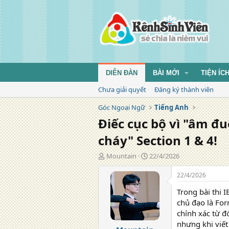
DIỄN ĐÀN
BÀI MỚI
TIỆN ÍC
Chưa giải quyết
Đăng ký thành viên
Góc Ngoại Ngữ
Tiếng Anh
Điếc cục bộ vì "âm đu
cháy" Section 1 & 4!
T
N
Mountain
22/4/2026
á
g
c
à
22/4/2026
g
y
Trong bài thi 
i
đ
ả
ă
chủ đạo là For
n
chính xác từ đ
g
nhưng khi viết 