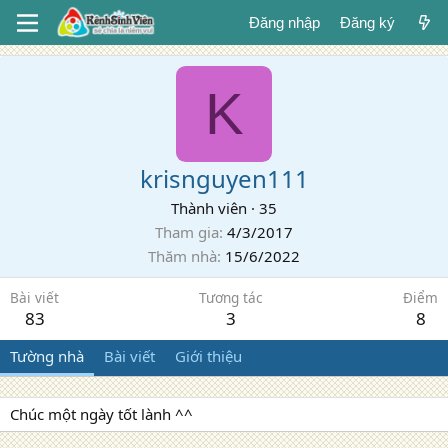
Đăng nhập
Đăng ký
K
krisnguyen111
Thành viên
·
35
Tham gia
4/3/2017
Thăm nhà
15/6/2022
Bài viết
Tương tác
Điểm
83
3
8
Tường nhà
Bài viết
Giới thiệu
Chúc một ngày tốt lành ^^