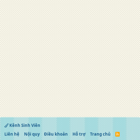
Kênh Sinh Viên
Liên hệ
Nội quy
Điều khoản
Hỗ trợ
Trang chủ
R
S