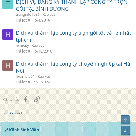
DỊCH VỤ ĐĂNG KÝ THÀNH LẬP CÔNG TY TRỌN
T
GÓI TẠI BÌNH DƯƠNG
trunginfo1986
Rao vặt
Trả lời
0
15/4/2016
Dịch vụ thành lập công ty trọn gói tốt và rẻ nhất
H
tphcm
hcmcity
Rao vặt
Trả lời
0
15/10/2016
Dịch vụ thành lập công ty chuyên nghiệp tại Hà
H
Nội
hoamai901
Rao vặt
Trả lời
0
27/5/2024
Facebook
Liên kết
Chia sẻ:
Rao vặt
Top
Kênh Sinh Viên
Bot