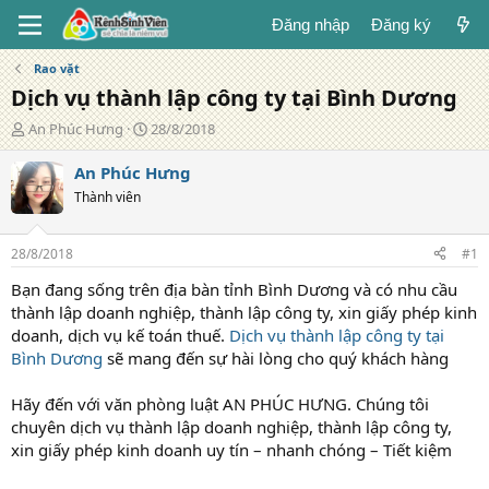
Đăng nhập
Đăng ký
Rao vặt
Dịch vụ thành lập công ty tại Bình Dương
T
N
An Phúc Hưng
28/8/2018
á
g
c
à
An Phúc Hưng
g
y
Thành viên
i
đ
ả
ă
n
28/8/2018
#1
g
Bạn đang sống trên địa bàn tỉnh Bình Dương và có nhu cầu
thành lập doanh nghiệp, thành lập công ty, xin giấy phép kinh
doanh, dịch vụ kế toán thuế.
Dịch vụ thành lập công ty tại
Bình Dương
sẽ mang đến sự hài lòng cho quý khách hàng
Hãy đến với văn phòng luật AN PHÚC HƯNG. Chúng tôi
chuyên dịch vụ thành lập doanh nghiệp, thành lập công ty,
xin giấy phép kinh doanh uy tín – nhanh chóng – Tiết kiệm