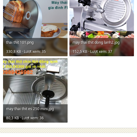
thai thit 101.png
may thai thit dong lanh2.jpg
330,8 KB · Lượt xem: 35
152,5 KB · Lượt xem: 37
may thai thit es 250 mini.jpg
80,3 KB · Lượt xem: 36