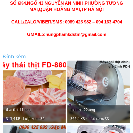
SỐ 6K4,NGÕ 43,NGUYỄN AN NINH,PHƯỜNG TƯƠNG
MAI,QUẬN HOÀNG MAI,TP HÀ NỘI
CALL/ZALO/VIBER/SMS: 0989 425 982 – 094 163 4704
GMAIL:chungphamkdstm@gmail.com
Đính kèm
thai thit 11.png
thai thit 22.png
313,4 KB · Lượt xem: 32
365,4 KB · Lượt xem: 33