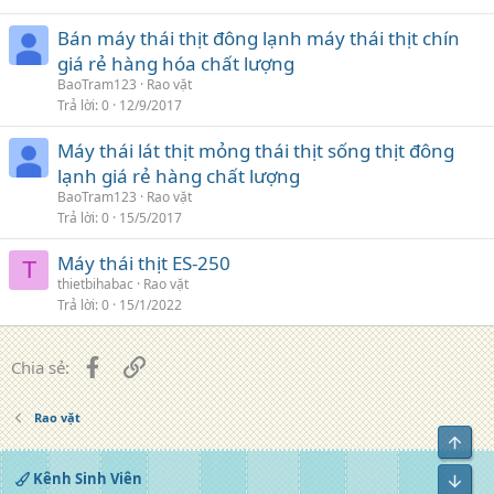
Bán máy thái thịt đông lạnh máy thái thịt chín
giá rẻ hàng hóa chất lượng
BaoTram123
Rao vặt
Trả lời
0
12/9/2017
Máy thái lát thịt mỏng thái thịt sống thịt đông
lạnh giá rẻ hàng chất lượng
BaoTram123
Rao vặt
Trả lời
0
15/5/2017
Máy thái thịt ES-250
T
thietbihabac
Rao vặt
Trả lời
0
15/1/2022
Facebook
Liên kết
Chia sẻ:
Rao vặt
Top
Kênh Sinh Viên
Bot