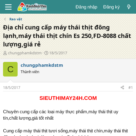
Đăng nhập
Đăng ký
Rao vặt
Địa chỉ cung cấp máy thái thịt đông
lạnh,máy thái thịt chín Es 250,FD-8088 chất
lượng,giá rẻ
T
N
chungphamkdstm
18/5/2017
á
g
c
à
chungphamkdstm
C
g
y
Thành viên
i
đ
ả
ă
n
18/5/2017
#1
g
SIEUTHIMAY24H.COM
Chuyên cung cấp các loại máy thực phẩm,máy thái thịt uy
tín,chất lượng,giá tốt nhất
Cung cấp máy thái thịt tươi sống,máy thái thịt chín,máy thái thịt