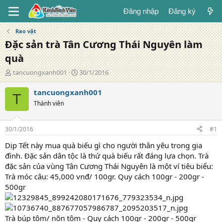
Đăng nhập
Đăng ký
Rao vặt
Đặc sản trà Tân Cương Thái Nguyên làm
quà
T
N
tancuongxanh001
30/1/2016
á
g
c
à
tancuongxanh001
T
g
y
Thành viên
i
đ
ả
ă
n
30/1/2016
#1
g
Dịp Tết này mua quà biếu gì cho người thân yêu trong gia
đình. Đặc sản dân tộc là thứ quà biếu rất đáng lựa chọn. Trà
đặc sản của vùng Tân Cương Thái Nguyên là một ví tiêu biểu:
Trà móc câu: 45,000 vnđ/ 100gr. Quy cách 100gr - 200gr -
500gr
Trà búp tôm/ nõn tôm - Quy cách 100gr - 200gr - 500gr