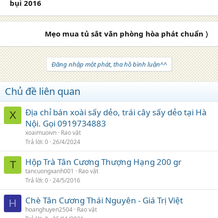
bụi 2016
Mẹo mua tủ sắt văn phòng hòa phát chuẩn 〉
Đăng nhập một phát, tha hồ bình luận^^
Chủ đề liên quan
Địa chỉ bán xoài sấy dẻo, trái cây sấy dẻo tại Hà
X
Nội. Gọi 0919734883
xoaimuoivn
Rao vặt
Trả lời
0
26/4/2024
Hộp Trà Tân Cương Thượng Hạng 200 gr
T
tancuongxanh001
Rao vặt
Trả lời
0
24/5/2016
Chè Tân Cương Thái Nguyên - Giá Trị Việt
H
hoanghuyen2504
Rao vặt