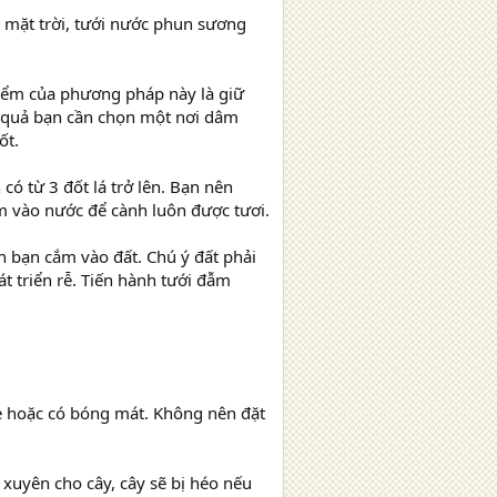
g mặt trời, tưới nước phun sương
iểm của phương pháp này là giữ
 quả bạn cần chọn một nơi dâm
ốt.
có từ 3 đốt lá trở lên. Bạn nên
âm vào nước để cành luôn được tươi.
ần bạn cắm vào đất. Chú ý đất phải
át triển rễ. Tiến hành tưới đẫm
he hoặc có bóng mát. Không nên đặt
xuyên cho cây, cây sẽ bị héo nếu