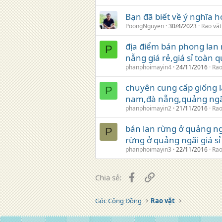
Bạn đã biết về ý nghĩa 
PoongNguyen
30/4/2023
Rao vặt
địa điểm bán phong lan 
P
nẵng giá rẻ,giá sỉ toàn 
phanphoimayin4
24/11/2016
Rao
chuyên cung cấp giống l
P
nam,đà nẵng,quảng ngãi,
phanphoimayin2
21/11/2016
Rao
bán lan rừng ở quảng ng
P
rừng ở quảng ngãi giá sỉ
phanphoimayin3
22/11/2016
Rao
Facebook
Liên kết
Chia sẻ:
Góc Cộng Đồng
Rao vặt