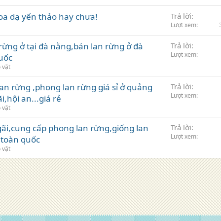
hoa dạ yến thảo hay chưa!
Trả lời
Lượt xem
rừng ở tại đà nằng,bán lan rừng ở đà
Trả lời
Lượt xem
quốc
 vặt
an rừng ,phong lan rừng giá sỉ ở quảng
Trả lời
Lượt xem
hội an...giá rẻ
 vặt
ãi,cung cấp phong lan rừng,giống lan
Trả lời
Lượt xem
 toàn quốc
 vặt