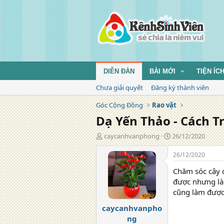
DIỄN ĐÀN
BÀI MỚI
TIỆN ÍC
Chưa giải quyết
Đăng ký thành viên
Góc Cộng Đồng
Rao vặt
Dạ Yến Thảo - Cách 
T
N
caycanhvanphong
26/12/2020
á
g
c
à
26/12/2020
g
y
Chăm sóc cây c
i
đ
ả
ă
được nhưng làm
n
cũng làm được
g
caycanhvanpho
ng