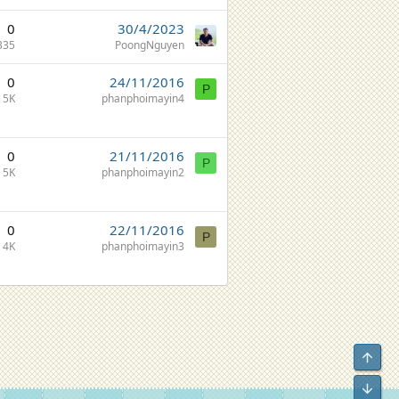
0
30/4/2023
335
PoongNguyen
0
24/11/2016
P
5K
phanphoimayin4
0
21/11/2016
P
5K
phanphoimayin2
0
22/11/2016
P
4K
phanphoimayin3
Top
Bot