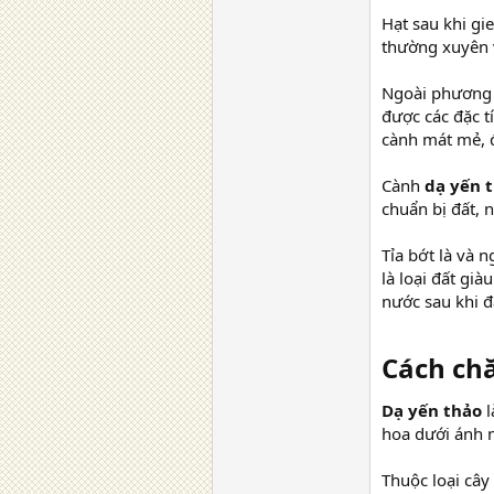
Hạt sau khi gi
thường xuyên 
Ngoài phương 
được các đặc 
cành mát mẻ, đ
Cành
dạ yến 
chuẩn bị đất, 
Tỉa bớt là và 
là loại đất gi
nước sau khi đ
Cách ch
Dạ yến thảo
l
hoa dưới ánh n
Thuộc loại cây