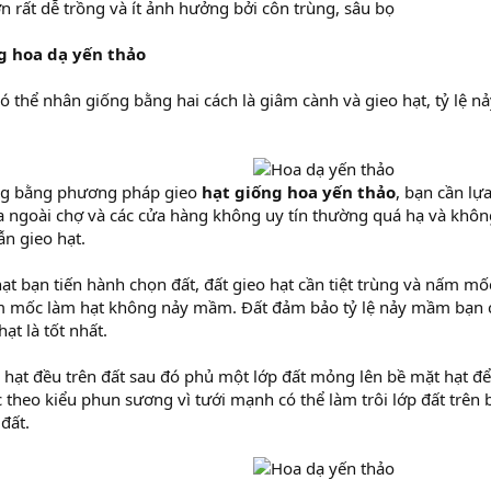
n rất dễ trồng và ít ảnh hưởng bởi côn trùng, sâu bọ
g hoa dạ yến thảo
ó thể nhân giống bằng hai cách là giâm cành và gieo hạt, tỷ lệ n
ng bằng phương pháp gieo
hạt giống hoa yến thảo
, bạn cần lự
a ngoài chợ và các cửa hàng không uy tín thường quá hạ và khôn
n gieo hạt.
hạt bạn tiến hành chọn đất, đất gieo hạt cần tiệt trùng và nấm mố
 mốc làm hạt không nảy mầm. Đất đảm bảo tỷ lệ nảy mầm bạn có
ạt là tốt nhất.
 hạt đều trên đất sau đó phủ một lớp đất mỏng lên bề mặt hạt để
 theo kiểu phun sương vì tưới mạnh có thể làm trôi lớp đất trên 
đất.