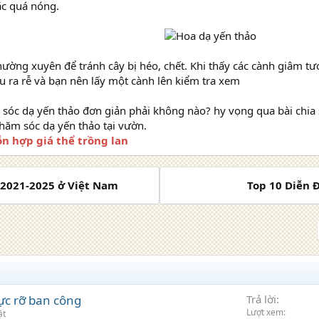
ặc quá nóng.
hường xuyên để tránh cây bị héo, chết. Khi thấy các cành giâm tươi
u ra rễ và bạn nên lấy một cành lên kiểm tra xem
sóc dạ yến thảo đơn giản phải không nào? hy vọng qua bài chia
chăm sóc dạ yến thảo tại vườn.
n hợp giá thể trồng lan
2021-2025 ở Việt Nam
Top 10 Diễn 
ực rỡ ban công
Trả lời
Lượt xem
ặt