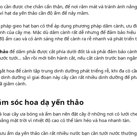
eo cần được che chắn cẩn thận, để nơi râm mát và tránh ánh nắn
vì hạt dạ yến thảo cần độ ẩm để nảy mầm.
pháp gieo hạt bạn có thể áp dụng phương pháp dâm cành, ưu đ
tính của cây mẹ. Mặc dù dâm cành rất dễ nhưng để đảm bảo hiệu
ộ ẩm cao và có ánh sáng nhẹ để cành ra rễ nhanh và phát triển t
thảo
để dâm phải được cắt phía dưới đốt lá và phải đảm bảo cành 
nước tưới... sẵn rồi mới tiến hành cắt, nếu cắt cành trước bạn ng
ngắt hoa để cành tập trung dinh dưỡng phát triểng rễ, khi đa có c
àu dinh dưỡng vì giai đoạn này cây cần rất nhiều dinh dưỡng để ph
ã giâm cành.
ăm sóc hoa dạ yến thảo
à loại cây ưa bóng và ẩm bạn nên đặt cây ở những nơi có lưới c
ắng mặt trời vì nhiệt độ cao có thể làm héo và hoa nhanh tàn.
 ưu ẩm dạ yến thảo cần rất nhiều nước bạn cần tưới nước thường 