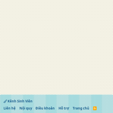
Kênh Sinh Viên
Liên hệ
Nội quy
Điều khoản
Hỗ trợ
Trang chủ
R
S