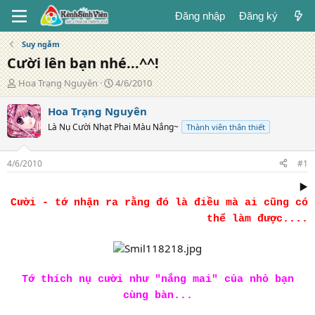
Đăng nhập
Đăng ký
Suy ngẫm
Cười lên bạn nhé...^^!
T
N
Hoa Trạng Nguyên
4/6/2010
á
g
c
à
Hoa Trạng Nguyên
g
y
Là Nụ Cười Nhạt Phai Màu Nắng~
Thành viên thân thiết
i
đ
ả
ă
n
4/6/2010
#1
g
▶️
Cười - tớ nhận ra rằng đó là điều mà ai cũng có
thể làm được....
Tớ thích nụ cười như "nắng mai" của nhỏ bạn
cùng bàn...