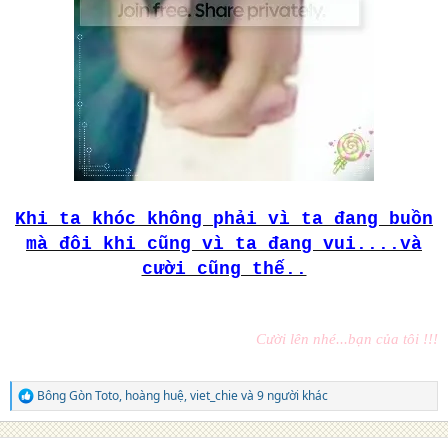
Khi ta khóc không phải vì ta đang buồn
mà đôi khi cũng vì ta đang vui....và
cười cũng thế..
Cười lên nhé...bạn của tôi !!!
Bông Gòn Toto
,
hoàng huệ
,
viet_chie
và 9 người khác
R
e
a