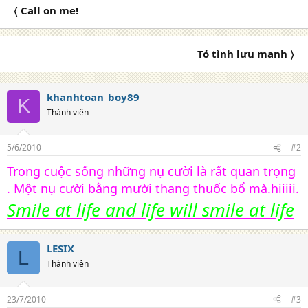
c
〈 Call on me!
t
i
o
n
Tỏ tình lưu manh 〉
s
:
khanhtoan_boy89
K
Thành viên
5/6/2010
#2
Trong cuộc sống những nụ cười là rất quan trọng
. Một nụ cười bằng mười thang thuốc bổ mà.hiiiii.
Smile at life and life will
smile at life
LESIX
L
Thành viên
23/7/2010
#3