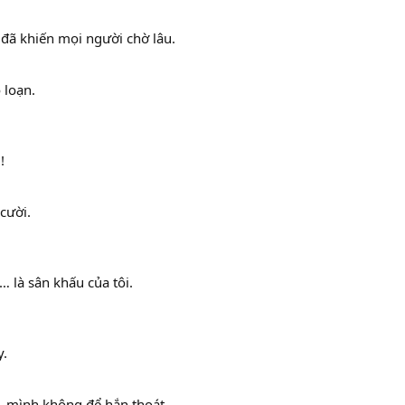
ì đã khiến mọi người chờ lâu.
loạn.
!
cười.
 là sân khấu của tôi.
y.
 mình không để hắn thoát.