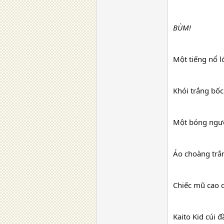
BÙM!
Một tiếng nổ l
Khói trắng bốc
Một bóng ngườ
Áo choàng trắ
Chiếc mũ cao 
Kaito Kid cúi 