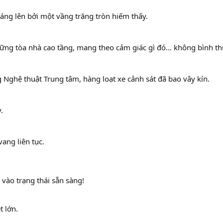
ng lên bởi một vầng trăng tròn hiếm thấy.
hững tòa nhà cao tầng, mang theo cảm giác gì đó… không bình t
 Nghệ thuật Trung tâm, hàng loạt xe cảnh sát đã bao vây kín.
.
ang liên tục.
í vào trạng thái sẵn sàng!
t lớn.