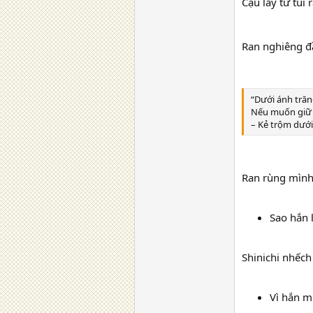
Cậu lấy từ túi 
Ran nghiêng đ
“Dưới ánh trăn
Nếu muốn giữ n
– Kẻ trộm dưới
Ran rùng mình
Sao hắn 
Shinichi nhếch
Vì hắn m