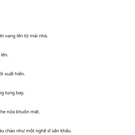
ớn vang lên từ mái nhà.
 lên.
i xuất hiện.
ng tung bay.
che nửa khuôn mặt.
đầu chào như một nghệ sĩ sân khấu.