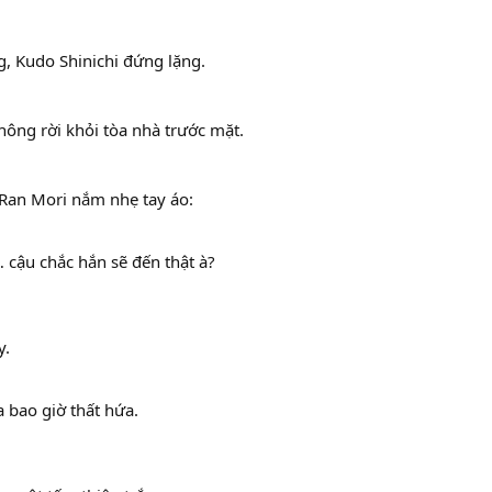
, Kudo Shinichi đứng lặng.
ông rời khỏi tòa nhà trước mặt.
 Ran Mori nắm nhẹ tay áo:
… cậu chắc hắn sẽ đến thật à?
y.
 bao giờ thất hứa.