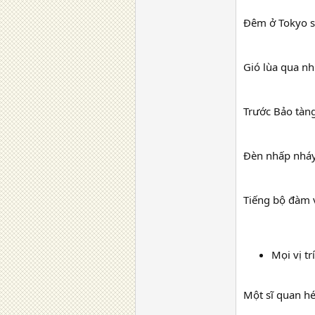
Đêm ở Tokyo sá
Gió lùa qua n
Trước Bảo tàng
Đèn nhấp nháy
Tiếng bộ đàm v
Mọi vị tr
Một sĩ quan hé