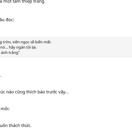
ra một tấm thiệp trắng.
ầu đọc:
g tròn, viên ngọc sẽ biến mất.
ó… hãy ngăn tôi lại.
 ánh trăng”
.
lúc nào cũng thích báo trước vậy…
 môi:
uốn thách thức.