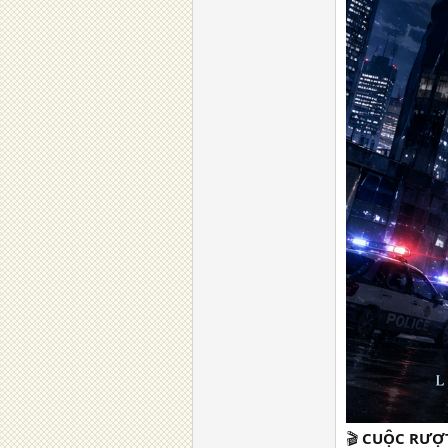
🎬
CUỘC RƯỢT