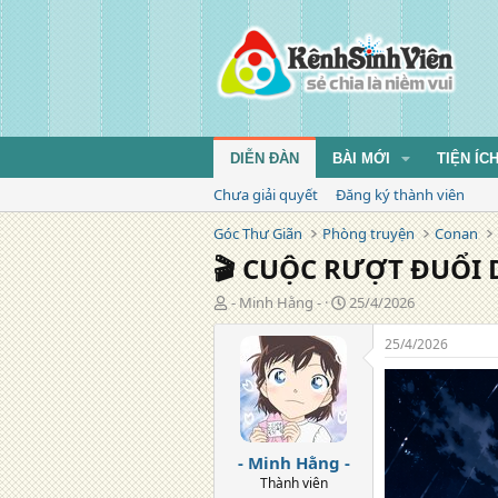
DIỄN ĐÀN
BÀI MỚI
TIỆN ÍC
Chưa giải quyết
Đăng ký thành viên
Góc Thư Giãn
Phòng truyện
Conan
🎬 CUỘC RƯỢT ĐUỔI
T
N
- Minh Hằng -
25/4/2026
á
g
c
à
25/4/2026
g
y
i
đ
ả
ă
n
g
- Minh Hằng -
Thành viên