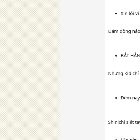
Xin lỗi v
Đám đông náo 
BẮT HẮN
Nhưng Kid chỉ 
Đêm nay…
Shinichi siết ta
Lần này…