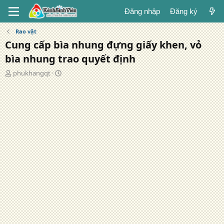
Đăng nhập
Đăng ký
Rao vặt
Cung cấp bìa nhung đựng giấy khen, vỏ
bìa nhung trao quyết định
T
N
phukhangqt
á
g
c
à
g
y
i
đ
ả
ă
n
g