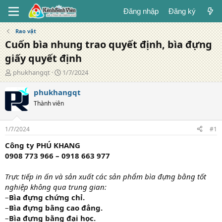
Đăng nhập
Đăng ký
Rao vặt
Cuốn bìa nhung trao quyết định, bìa đựng
giấy quyết định
T
N
phukhangqt
1/7/2024
á
g
c
à
phukhangqt
g
y
Thành viên
i
đ
ả
ă
n
1/7/2024
#1
g
Công ty PHÚ KHANG
0908 773 966 – 0918 663 977
Trực tiếp in ấn và sản xuất các sản phẩm bìa đựng bằng tốt
nghiệp không qua trung gian:
–
Bìa đựng chứng chỉ.
–
Bìa đựng bằng cao đẳng.
–
Bìa đựng bằng đại học.