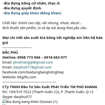
–
Bìa đựng bằng cử nhân, thạc sĩ.
–
Bìa đựng quyết định.
–
Bìa đựng giấy khen (Bằng khen)
Chất liệu: Simili cao cấp, vải nhung, nhựa, decal…
Kích thước sản phẩm, in và ép nội dung theo yêu cầu.
Mọi chi tiết sản xuất bìa bằng tốt nghiệp xin liên hệ báo
giá
————————-
ĐẮC PHÚ
Hotline: 0908 773 966 – 0918 663 977
Email:
phukhangqt@gmail.com
Email:
dacphu077@gmail.com
facebook.com/biadungbangtotnghiep
Website: 68gifts.com
———————————————-
CTy TNHH Đầu Tư Sản Xuất Phát Triển TM PHÚ KHANG
ĐC: 109/5/9 TX22 (Thạnh Xuân 22), P .Thạnh Xuân, Q.12
Skype: dacphu077