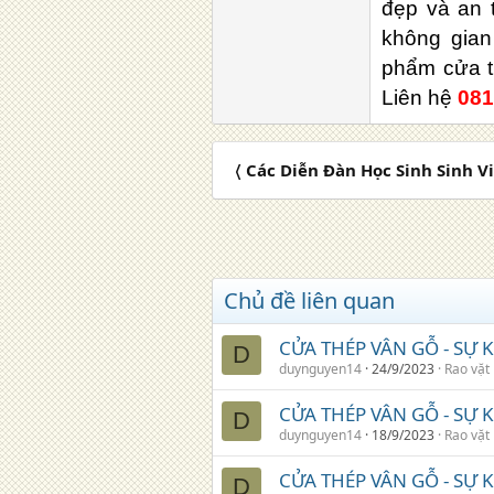
đẹp và an t
không gian
phẩm cửa th
Liên hệ
081
〈 Các Diễn Đàn Học Sinh Sinh V
Chủ đề liên quan
CỬA THÉP VÂN GỖ - SỰ 
D
duynguyen14
24/9/2023
Rao vặt
CỬA THÉP VÂN GỖ - SỰ 
D
duynguyen14
18/9/2023
Rao vặt
CỬA THÉP VÂN GỖ - SỰ 
D