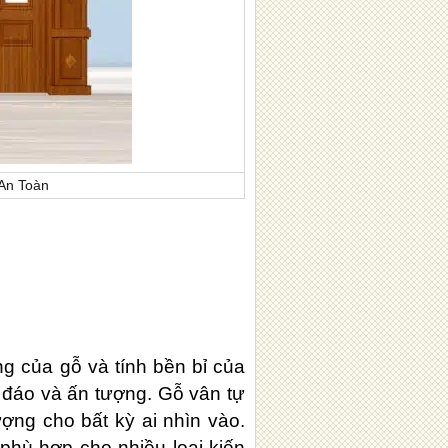
n Toàn​
g của gỗ và tính bền bỉ của
 đáo và ấn tượng. Gỗ vân tự
ợng cho bất kỳ ai nhìn vào.
phù hợp cho nhiều loại kiến