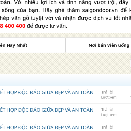
oàn. Với nhiều lợi ích và tính năng vượt trội, đâ
 sống của bạn. Hãy ghé thăm saigondoor.vn để
ép vân gỗ tuyệt vời và nhận được dịch vụ tốt nhấ
8 400 400
để được tư vấn.
iên Hay Nhất
Nơi bán viên uống
KẾT HỢP ĐỘC ĐÁO GIỮA ĐẸP VÀ AN TOÀN
Trả lời
Lượt xem
KẾT HỢP ĐỘC ĐÁO GIỮA ĐẸP VÀ AN TOÀN
Trả lời
Lượt xem
KẾT HỢP ĐỘC ĐÁO GIỮA ĐẸP VÀ AN TOÀN
Trả lời