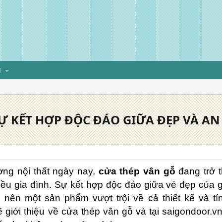
H
SỰ KẾT HỢP ĐỘC ĐÁO GIỮA ĐẸP VÀ A
ường nội thất ngày nay,
cửa thép vân gỗ
đang trở 
ều gia đình. Sự kết hợp độc đáo giữa vẻ đẹp của g
 nên một sản phẩm vượt trội về cả thiết kế và tín
ẽ giới thiệu về cửa thép vân gỗ và tại saigondoor.v