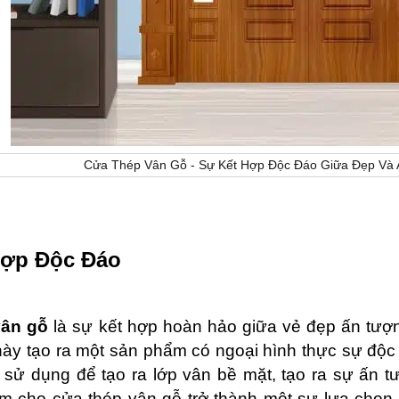
Cửa Thép Vân Gỗ - Sự Kết Hợp Độc Đáo Giữa Đẹp Và A
Hợp Độc Đáo
vân gỗ
là sự kết hợp hoàn hảo giữa vẻ đẹp ấn tượn
này tạo ra một sản phẩm có ngoại hình thực sự độc
sử dụng để tạo ra lớp vân bề mặt, tạo ra sự ấn tư
m cho cửa thép vân gỗ trở thành một sự lựa chọn 