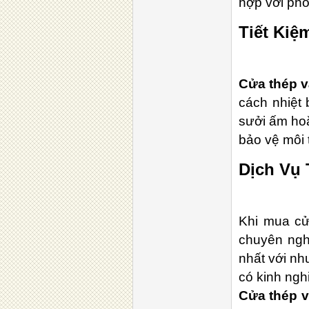
hợp với ph
Tiết Ki
Cửa thép 
cách nhiệt 
sưởi ấm ho
bảo vệ môi 
Dịch Vụ
Khi mua cử
chuyên ngh
nhất với nh
có kinh ngh
Cửa thép 