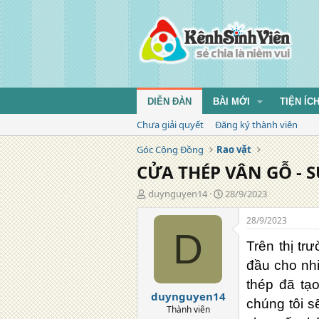
DIỄN ĐÀN
BÀI MỚI
TIỆN ÍC
Chưa giải quyết
Đăng ký thành viên
Góc Cộng Đồng
Rao vặt
CỬA THÉP VÂN GỖ - 
T
N
duynguyen14
28/9/2023
á
g
c
à
28/9/2023
g
y
D
i
đ
Trên thị tr
ả
ă
đầu cho nhi
n
g
thép đã tạo
duynguyen14
chúng tôi s
Thành viên