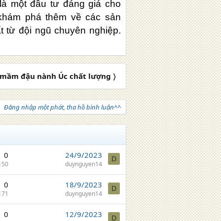
y là một đầu tư đáng giá cho
 khám phá thêm về các sản
t từ đội ngũ chuyên nghiệp.
 mầm đậu nành Úc chất lượng 〉
Đăng nhập một phát, tha hồ bình luận^^
0
24/9/2023
D
150
duynguyen14
0
18/9/2023
D
171
duynguyen14
0
12/9/2023
D