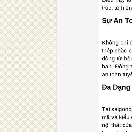
trúc, từ hiệ
Sự An To
Không chỉ đ
thép chắc c
động từ bên
bạn. Đồng 
an toàn tuyệ
Đa Dạng
Tại saigond
mã và kiểu 
nội thất củ