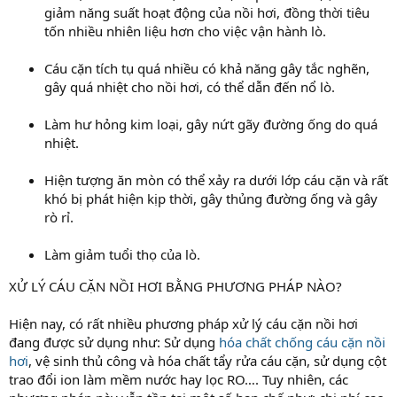
giảm năng suất hoạt động của nồi hơi, đồng thời tiêu
tốn nhiều nhiên liệu hơn cho việc vận hành lò.
Cáu cặn tích tụ quá nhiều có khả năng gây tắc nghẽn,
gây quá nhiệt cho nồi hơi, có thể dẫn đến nổ lò.
Làm hư hỏng kim loại, gây nứt gãy đường ống do quá
nhiệt.
Hiện tượng ăn mòn có thể xảy ra dưới lớp cáu cặn và rất
khó bị phát hiện kịp thời, gây thủng đường ống và gây
rò rỉ.
Làm giảm tuổi thọ của lò.
XỬ LÝ CÁU CẶN NỒI HƠI BẰNG PHƯƠNG PHÁP NÀO?
Hiện nay, có rất nhiều phương pháp xử lý cáu cặn nồi hơi
đang được sử dụng như: Sử dụng
hóa chất chống cáu cặn nồi
hơi
, vệ sinh thủ công và hóa chất tẩy rửa cáu cặn, sử dụng cột
trao đổi ion làm mềm nước hay lọc RO…. Tuy nhiên, các