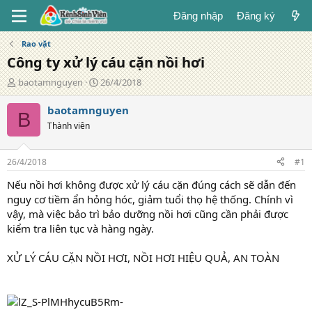
Đăng nhập
Đăng ký
Rao vặt
Công ty xử lý cáu cặn nồi hơi
T
N
baotamnguyen
26/4/2018
á
g
c
à
baotamnguyen
B
g
y
Thành viên
i
đ
ả
ă
n
26/4/2018
#1
g
Nếu nồi hơi không được xử lý cáu cặn đúng cách sẽ dẫn đến
nguy cơ tiềm ẩn hỏng hóc, giảm tuổi thọ hệ thống. Chính vì
vậy, mà việc bảo trì bảo dưỡng nồi hơi cũng cần phải được
kiểm tra liên tục và hàng ngày.
XỬ LÝ CÁU CẶN NỒI HƠI, NỒI HƠI HIỆU QUẢ, AN TOÀN