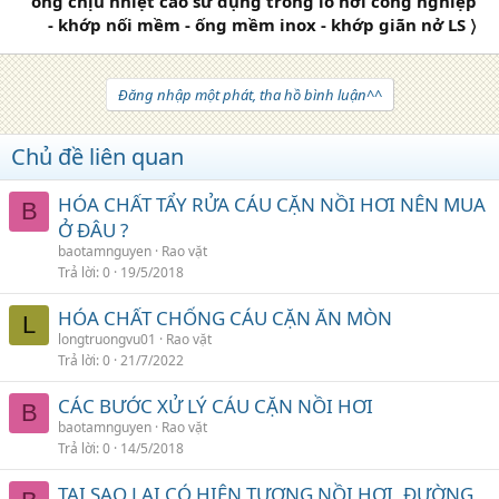
ống chịu nhiệt cao sử dụng trong lò hơi công nghiệp
- khớp nối mềm - ống mềm inox - khớp giãn nở LS 〉
Đăng nhập một phát, tha hồ bình luận^^
Chủ đề liên quan
HÓA CHẤT TẨY RỬA CÁU CẶN NỒI HƠI NÊN MUA
B
Ở ĐÂU ?
baotamnguyen
Rao vặt
Trả lời
0
19/5/2018
HÓA CHẤT CHỐNG CÁU CẶN ĂN MÒN
L
longtruongvu01
Rao vặt
Trả lời
0
21/7/2022
CÁC BƯỚC XỬ LÝ CÁU CẶN NỒI HƠI
B
baotamnguyen
Rao vặt
Trả lời
0
14/5/2018
TẠI SAO LẠI CÓ HIỆN TƯỢNG NỒI HƠI, ĐƯỜNG