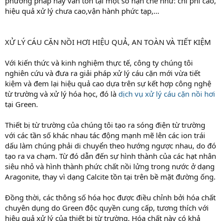
phương pháp này vẫn tồn tại một số hạn chế như: chi phí cao,
hiệu quả xử lý chưa cao,vận hành phức tạp,…
XỬ LÝ CÁU CẶN NỒI HƠI HIỆU QUẢ, AN TOÀN VÀ TIẾT KIỆM
Với kiến thức và kinh nghiệm thực tế, công ty chúng tôi
nghiên cứu và đưa ra giải pháp xử lý cáu cặn mới vừa tiết
kiệm và đem lại hiệu quả cao dựa trên sự kết hợp công nghệ
từ trường và xử lý hóa học, đó là
dịch vụ xử lý cáu cặn nồi hơi
tại Green.
Thiết bị từ trường của chúng tôi tạo ra sóng điện từ trường
với các tần số khác nhau tác động mạnh mẽ lên các ion trái
dấu làm chúng phải di chuyển theo hướng ngược nhau, do đó
tạo ra va chạm. Từ đó dẫn đến sự hình thành của các hạt nhân
siêu nhỏ và hình thành phức chất nồi lửng trong nước ở dạng
Aragonite, thay vì dạng Calcite tồn tại trên bề mặt đường ống.
Đồng thời, các thông số hóa học được điều chỉnh bởi hóa chất
chuyên dụng do Green độc quyền cung cấp, tương thích với
hiệu quả xử lý của thiết bị từ trường. Hóa chất này có khả