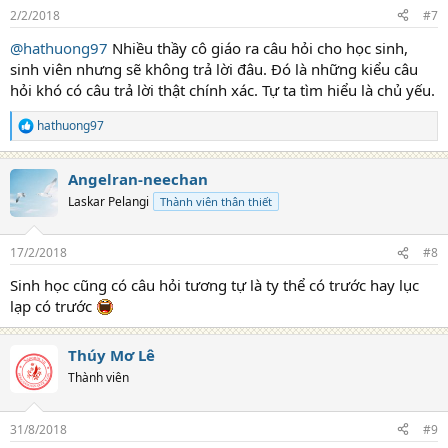
2/2/2018
#7
@hathuong97
Nhiều thầy cô giáo ra câu hỏi cho học sinh,
sinh viên nhưng sẽ không trả lời đâu. Đó là những kiểu câu
hỏi khó có câu trả lời thật chính xác. Tự ta tìm hiểu là chủ yếu.
hathuong97
R
e
a
Angelran-neechan
c
t
Laskar Pelangi
Thành viên thân thiết
i
o
n
17/2/2018
#8
s
:
Sinh học cũng có câu hỏi tương tự là ty thể có trước hay lục
lạp có trước
Thúy Mơ Lê
Thành viên
31/8/2018
#9