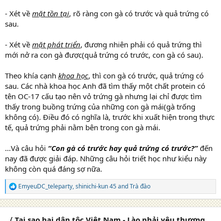
- Xét về
mặt tồn tại
, rõ ràng con gà có trước và quả trứng có
sau.
- Xét về
mặt phát triển
, đương nhiên phải có quả trứng thì
mới nở ra con gà được(quả trứng có trước, con gà có sau).
Theo khía cạnh
khoa học
, thì con gà có trước, quả trứng có
sau. Các nhà khoa học Anh đã tìm thấy một chất protein có
tên OC-17 cấu tạo nên vỏ trứng gà nhưng lại chỉ được tìm
thấy trong buồng trứng của những con gà mái(gà trống
không có). Điều đó có nghĩa là, trước khi xuất hiện trong thực
tế, quả trứng phải nằm bên trong con gà mái.
…Và câu hỏi
“Con gà có trước hay quả trứng có trước?”
đến
nay đã được giải đáp. Những câu hỏi triết học như kiểu này
không còn quá đáng sợ nữa.
EmyeuDC_teleparty
,
shinichi-kun 45
and
Trà đào
R
e
a
c
〈 Tại sao hai dân tộc Việt Nam - Lào phải yêu thương,
t