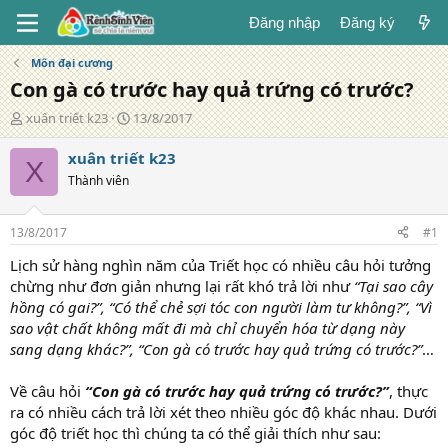
Đăng nhập
Đăng ký
Môn đại cương
Con gà có trước hay quả trứng có trước?
T
N
xuân triết k23
13/8/2017
á
g
c
à
xuân triết k23
X
g
y
Thành viên
i
đ
ả
ă
n
13/8/2017
#1
g
Lịch sử hàng nghìn năm của Triết học có nhiều câu hỏi tưởng
chừng như đơn giản nhưng lại rất khó trả lời như
“Tại sao cây
hồng có gai?”, “Có thể chẻ sợi tóc con người làm tư không?”, “Vì
sao vật chất không mất đi mà chỉ chuyển hóa từ dạng này
sang dạng khác?”, “Con gà có trước hay quả trứng có trước?”
…
Về câu hỏi
“Con gà có trước hay quả trứng có trước?”
, thực
ra có nhiều cách trả lời xét theo nhiều góc độ khác nhau. Dưới
góc độ triết học thì chúng ta có thể giải thích như sau: