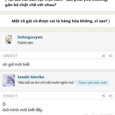
i
gắn bó chặt chẽ với nhau?
o
n
s
Một cô gái có được coi là hàng hóa không, vì sao? 〉
:
linhnguuyen
Thành viên
14/8/2017
#2
oh giờ mới biết
Sasaki Moriko
"Nếu bắt xe ôm chỉ mất mười nghìn mà."
Thành viên thân thiết
15/9/2017
#3
Ồ
Giờ mình mới biết đấy.