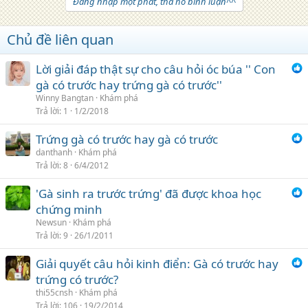
Đăng nhập một phát, tha hồ bình luận^^
c
t
i
Chủ đề liên quan
o
n
s
Lời giải đáp thật sự cho câu hỏi óc búa '' Con
:
gà có trước hay trứng gà có trước''
Winny Bangtan
Khám phá
Trả lời
1
1/2/2018
Trứng gà có trước hay gà có trước
danthanh
Khám phá
Trả lời
8
6/4/2012
'Gà sinh ra trước trứng' đã được khoa học
chứng minh
Newsun
Khám phá
Trả lời
9
26/1/2011
Giải quyết câu hỏi kinh điển: Gà có trước hay
trứng có trước?
thi55cnsh
Khám phá
Trả lời
106
19/2/2014