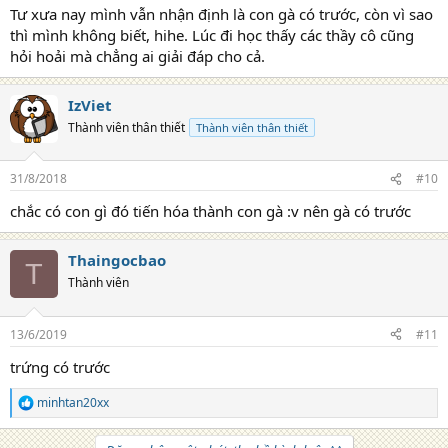
Tư xưa nay mình vẫn nhận định là con gà có trước, còn vì sao
thì mình không biết, hihe. Lúc đi học thấy các thầy cô cũng
hỏi hoải mà chẳng ai giải đáp cho cả.
IzViet
Thành viên thân thiết
Thành viên thân thiết
31/8/2018
#10
chắc có con gì đó tiến hóa thành con gà :v nên gà có trước
Thaingocbao
T
Thành viên
13/6/2019
#11
trứng có trước
minhtan20xx
R
e
a