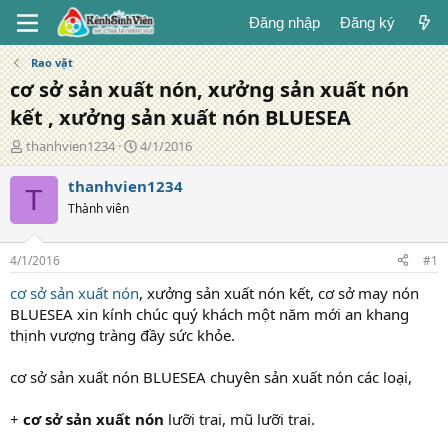
Đăng nhập
Đăng ký
Rao vặt
cơ sở sản xuất nón, xưởng sản xuất nón
kết , xưởng sản xuất nón BLUESEA
T
N
thanhvien1234
4/1/2016
á
g
c
à
thanhvien1234
T
g
y
Thành viên
i
đ
ả
ă
n
4/1/2016
#1
g
cơ sở sản xuất nón
, xưởng sản xuất nón kết, cơ sở may nón
BLUESEA xin kính chúc quý khách một năm mới an khang
thịnh vượng tràng đầy sức khỏe.
cơ sở sản xuất nón BLUESEA chuyên sản xuất nón các loại,
+
cơ sở sản xuất nón
lưỡi trai, mũ lưỡi trai.