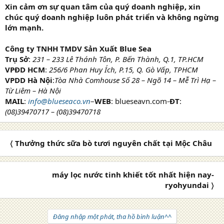
Xin cảm ơn sự quan tâm của quý doanh nghiệp, xin
chúc quý doanh nghiệp luôn phát triển và không ngừng
lớn mạnh.
Công ty TNHH TMDV Sản Xuất Blue Sea
Trụ Sở
:
231 – 233 Lê Thánh Tôn, P. Bến Thành, Q.1, TP.HCM
VPĐD HCM
:
256/6 Phan Huy Ích, P.15, Q. Gò Vấp, TPHCM
VPDD Hà Nội
:
Tòa Nhà Comhouse Số 28 – Ngõ 14 – Mễ Trì Hạ –
Từ Liêm – Hà Nội
MAIL
:
info@blueseaco.vn
–
WEB
: blueseavn.com-
ĐT
:
(08)39470717 – (08)39470718
〈 Thưởng thức sữa bò tươi nguyên chất tại Mộc Châu
máy lọc nước tinh khiết tốt nhất hiện nay-
ryohyundai 〉
Đăng nhập một phát, tha hồ bình luận^^