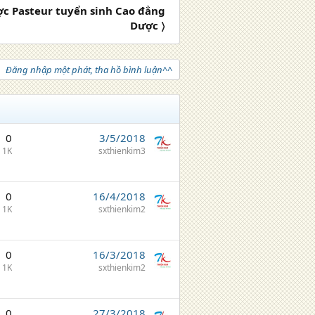
c Pasteur tuyển sinh Cao đẳng
Dược 〉
Đăng nhập một phát, tha hồ bình luận^^
0
3/5/2018
1K
sxthienkim3
0
16/4/2018
1K
sxthienkim2
0
16/3/2018
1K
sxthienkim2
0
27/3/2018