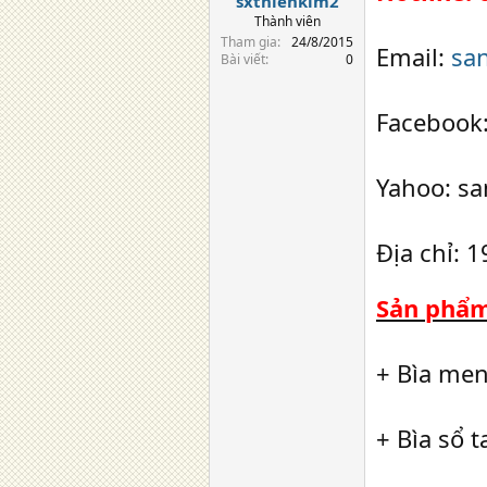
sxthienkim2
Thành viên
Tham gia
24/8/2015
Email:
sa
Bài viết
0
Facebook
Yahoo: s
Địa chỉ:
Sản phẩm
+ Bìa men
+ Bìa sổ t