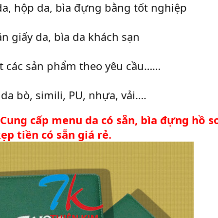
a, hộp da, bìa đựng bằng tốt nghiệp
n giấy da, bìa da khách sạn
ất các sản phẩm theo yêu cầu……
 da bò, simili, PU, nhựa, vải….
 Cung cấp menu da có sẵn, bìa đựng hồ sơ
kẹp tiền có sẵn giá rẻ.