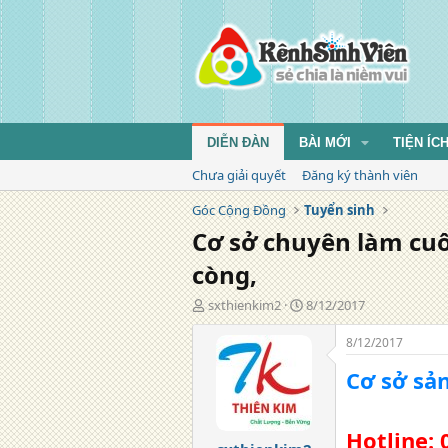
DIỄN ĐÀN
BÀI MỚI
TIỆN ÍC
Chưa giải quyết
Đăng ký thành viên
Góc Cộng Đồng
Tuyển sinh
Cơ sở chuyên làm cuốn
còng,
T
N
sxthienkim2
8/12/2017
á
g
c
à
8/12/2017
g
y
Cơ sở sả
i
đ
ả
ă
n
g
Hotline: