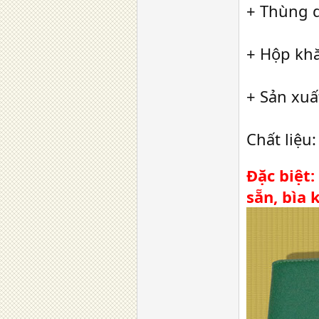
+ Thùng d
+ Hộp khă
+ Sản xu
Chất liệu:
Đặc biệt:
sẵn, bìa 