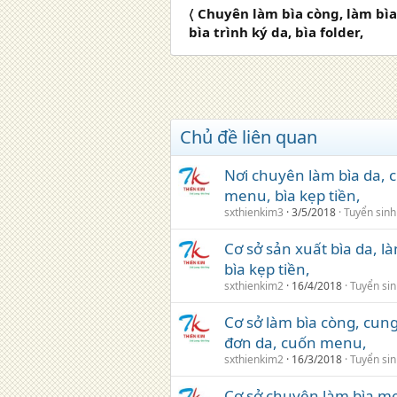
〈 Chuyên làm bìa còng, làm bìa 
bìa trình ký da, bìa folder,
Chủ đề liên quan
Nơi chuyên làm bìa da, cun
menu, bìa kẹp tiền,
sxthienkim3
3/5/2018
Tuyển sinh
Cơ sở sản xuất bìa da, la
bìa kẹp tiền,
sxthienkim2
16/4/2018
Tuyển si
Cơ sở làm bìa còng, cung 
đơn da, cuốn menu,
sxthienkim2
16/3/2018
Tuyển si
Cơ sở chuyên làm bìa m