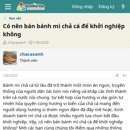
Đăng nhập
Đăng ký
Rao vặt
Có nên bán bánh mì chả cá để khởi nghiệp
không
T
N
chacaxanh
1/8/2020
á
g
c
à
chacaxanh
g
y
Thành viên
i
đ
ả
ă
n
1/8/2020
#1
g
Bánh mì chả cá từ lâu đã trở thành một món ăn ngon, truyền
thống của người dân Sài Gòn nói riêng và khắp các tỉnh thành
trên cả nước nói chung. Sự kết hợp của hương vị dai giòn tự
nhiên hòa quyện cùng hương vị biển của chả cá mang đến
người dùng hương vị thơm ngon đậm đà đầy mê hoặc. Kinh
doanh bánh mì chả cá được nhiều người lựa chọn bắt đầu
khởi nghiệp. Vậy, có nên bán bánh mì chả cá để khởi nghiệp
không? Mời các bạn cùng chúng tôi điểm qua những thông