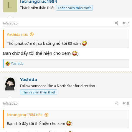
letrungtruc1984
L
Thành viên thân thiết
Thành viên thân thiết
6/9/2025
#17
Yoshida nói:
Thôi phát sớm đi, sợ k sống nổi tới 80 năm
Bạn chờ đấy tôi thể hiện cho xem
)
Yoshida
R
e
a
Yoshida
c
t
Follow someone like a North Star for direction
i
Thành viên thân thiết
o
n
s
6/9/2025
#18
:
letrungtruc1984 nói:
Bạn chờ đấy tôi thể hiện cho xem
)