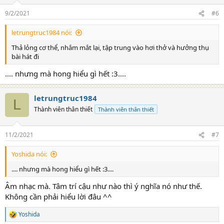
n
s
9/2/2021
#6
:
letrungtruc1984 nói:
Thả lỏng cơ thể, nhắm mắt lại, tập trung vào hơi thở và hưởng thụ
bài hát đi
.... nhưng mà hong hiểu gì hết :3....
letrungtruc1984
L
Thành viên thân thiết
Thành viên thân thiết
11/2/2021
#7
Yoshida nói:
.... nhưng mà hong hiểu gì hết :3....
Âm nhạc mà. Tâm trí cậu như nào thì ý nghĩa nó như thế.
Không cần phải hiểu lời đâu ^^
Yoshida
R