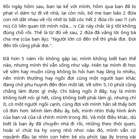
Rồi ngày hôm sau, bạn lại kể với mình, hôm qua bạn đã bị
phạt vì dám tự đi về nhà, lại còn nói, bố mẹ bạn bảo 2 đứa
con nít dắt nhau về rồi nhỡ bị bắt cóc hết 2 đứa rồi sao ?! (oh
no) Có liên quan tới mình nữa... :v Cái này chắc là ý tốt không
đúng chỗ rồi. Thế là từ đó về sau, 2 đứa đã vâng lời ông bà
cha mẹ (của bạn ấy): "Người lớn có đến trễ thì phải đợi. Đợi
đến tối cũng phải đợi.".
Đã hơn 5 năm rồi không gặp lại, mình không biết bạn thế
nào, nhưng mình thì vẫn sống như vậy. Hiện tại mình đi học
về sớm hay muộn cũng không bị hỏi han hay lắng lo nhiều,
nên mình thường hay ngồi đợi cùng một người bạn khác
đang chờ phụ huynh đến đón một lát. Về sớm 5,10 phút cũng
chẳng làm được gì mấy. Chi bằng ngồi ở đây, tuy là mình
không biết nói gì hết, cũng không biết phải làm gì, nhưng chí
ít, có một người ngồi cạnh, cùng đợi với mình hẳn sẽ thấy bớt
cô đơn hơn. Mình làm điều ấy, bởi, mình nhìn thấy hình ảnh
của bạn và của cả chính mình trong đó. Và một điều khác, dù
biết là bạn ấy đã chuyển nhà đi rồi, những theo thói quen,
hoặc vì chút tia hy vọng nhỏ nhoi nào đó, mình vẫn cứ
ngoảnh đầu lại nhìn con hẻm bé xíu phức tạp ấy trong vài