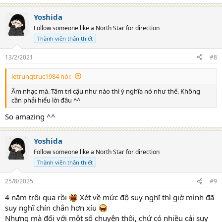
e
a
Yoshida
c
t
Follow someone like a North Star for direction
i
Thành viên thân thiết
o
n
s
13/2/2021
#8
:
letrungtruc1984 nói:
Âm nhạc mà. Tâm trí cậu như nào thì ý nghĩa nó như thế. Không
cần phải hiểu lời đâu ^^
So amazing ^^
Yoshida
Follow someone like a North Star for direction
Thành viên thân thiết
25/8/2025
#9
4 năm trôi qua rồi
Xét về mức độ suy nghĩ thì giờ mình đã
suy nghĩ chín chắn hơn xíu
Nhưng mà đối với một số chuyện thôi, chứ có nhiều cái suy