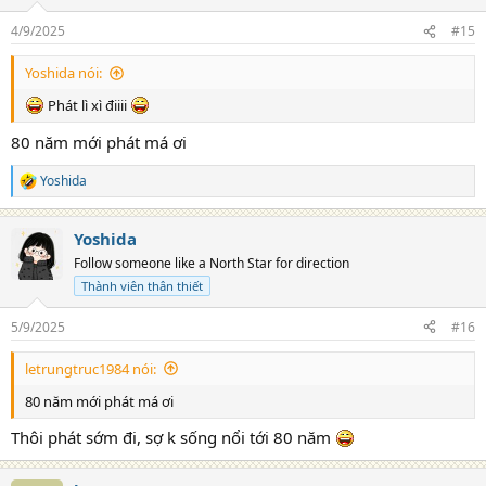
4/9/2025
#15
Yoshida nói:
Phát lì xì điiii
80 năm mới phát má ơi
Yoshida
R
e
a
Yoshida
c
t
Follow someone like a North Star for direction
i
Thành viên thân thiết
o
n
s
5/9/2025
#16
:
letrungtruc1984 nói:
80 năm mới phát má ơi
Thôi phát sớm đi, sợ k sống nổi tới 80 năm