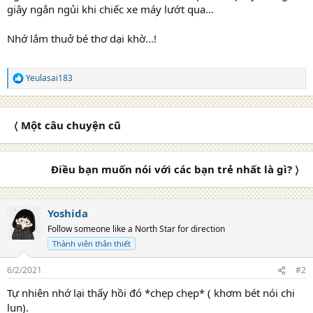
giây ngắn ngủi khi chiếc xe máy lướt qua...
Nhớ lắm thuở bé thơ dại khờ...!
Yeulasai183
R
e
a
c
〈 Một câu chuyện cũ
t
i
o
n
Điều bạn muốn nói với các bạn trẻ nhất là gì? 〉
s
:
Yoshida
Follow someone like a North Star for direction
Thành viên thân thiết
6/2/2021
#2
Tự nhiên nhớ lại thấy hồi đó *chẹp chẹp* ( khơm bét nói chi
lun).