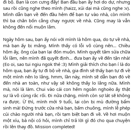
đi bộ. Bạn là con cưng đấy! Ban đầu bạn ấy hơi do dự, nhưng
sau rồi cũng nghe theo mình (haizz, xúi dại mà cũng nghe :v).
Mình dẫn bạn về đến đầu hẻm để bạn tự vào nhà, còn mình
thì ba chân bốn cẳng chạy ngược về nhà. Cũng may là vẫn
không đến nổi muộn lắm.
Ngày hôm sau, bạn ấy nói với mình là hôm qua, do tự về nhà,
mà bạn ấy bị mắng. Mình thấy có lỗi vô cùng nên... Chiều
hôm ấy, ông của bạn lại đón muộn. Mình quyết tâm sửa chữa
lỗi lầm, nên mình đã quyết định... đưa bạn ấy về đến tận nhà!
(Eo oi, sao tui ngiu ngok thé :3) Mình giải thích cho bạn í là do
hôm qua, bạn ấy tự đi bộ về nhà, gia đình sẽ thấy bạn tự đi về
một mình nên lo lắng, hmm, lần này, mình sẽ dẫn bạn đó về
đến nhà an toàn, như vậy sẽ không thấy lo lắng nữa. Mình
mà, nói là làm. Chui vào cái con hẻm ngoằn nghoèo ấy thật
sự là vô cùng rắc rối. Đi nửa chặng, mình còn sợ lát sẽ không
ra được. Ừ thì, mình mới 9 tuổi, lại còn bị mù đường bẩm
sinh mà! Đứng trước cửa nhà bạn, bấm chuông, mình lễ phép
cúi chào người nhà bạn, rồi tạm biệt bạn đi về. Về hơi muộn
một xíu, bà nội có hỏi, mình chỉ trả lời gì đó cho qua chuyện
rồi lên thay đồ. Mission completed!