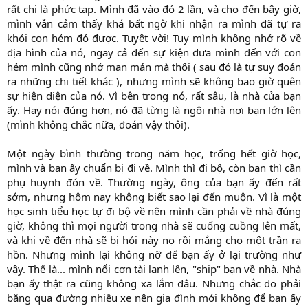
rất chi là phức tạp. Mình đã vào đó 2 lần, và cho đến bây giờ,
mình vẫn cảm thấy khá bất ngờ khi nhận ra mình đã tự ra
khỏi con hẻm đó được. Tuyệt vời! Tuy mình không nhớ rõ về
địa hình của nó, ngay cả đến sự kiện đưa mình đến với con
hẻm mình cũng nhớ man mán mà thôi ( sau đó là tự suy đoán
ra những chi tiết khác ), nhưng mình sẽ không bao giờ quên
sự hiện diện của nó. Vì bên trong nó, rất sâu, là nhà của bạn
ấy. Hay nói đúng hơn, nó đã từng là ngôi nhà nơi bạn lớn lên
(mình không chắc nữa, đoán vậy thôi).
Một ngày bình thường trong năm học, trống hết giờ học,
mình và bạn ấy chuẩn bị đi về. Mình thì đi bộ, còn bạn thì cần
phụ huynh đón về. Thường ngày, ông của bạn ấy đến rất
sớm, nhưng hôm nay không biết sao lại đến muộn. Vì là một
học sinh tiểu học tự đi bộ về nên mình cần phải về nhà đúng
giờ, không thì mọi người trong nhà sẽ cuống cuồng lên mất,
và khi về đến nhà sẽ bị hỏi này nọ rồi mắng cho một trần ra
hồn. Nhưng mình lại không nỡ để bạn ấy ở lại trường như
vậy. Thế là... mình nổi cơn tài lanh lên, "ship" bạn về nhà. Nhà
bạn ấy thật ra cũng không xa lắm đâu. Nhưng chắc do phải
băng qua đường nhiều xe nên gia đình mới không để bạn ấy