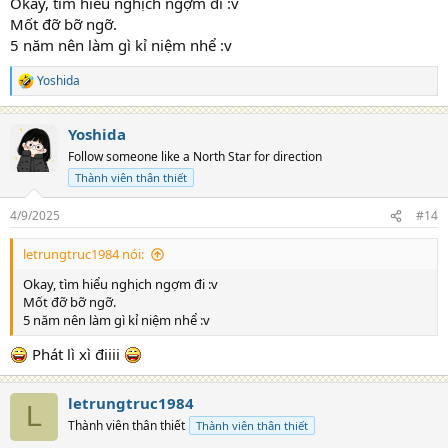
Okay, tìm hiểu nghịch ngợm đi :v
Mốt đỡ bỡ ngỡ.
5 năm nên làm gì kỉ niệm nhể :v
Yoshida
R
e
a
Yoshida
c
t
Follow someone like a North Star for direction
i
Thành viên thân thiết
o
n
s
4/9/2025
#14
:
letrungtruc1984 nói:
Okay, tìm hiểu nghịch ngợm đi :v
Mốt đỡ bỡ ngỡ.
5 năm nên làm gì kỉ niệm nhể :v
Phát lì xì điiii
letrungtruc1984
L
Thành viên thân thiết
Thành viên thân thiết