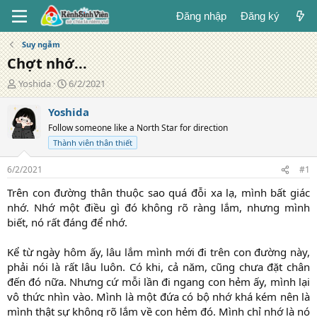
Đăng nhập
Đăng ký
Suy ngẫm
Chợt nhớ...
T
N
Yoshida
6/2/2021
á
g
c
à
Yoshida
g
y
Follow someone like a North Star for direction
i
đ
Thành viên thân thiết
ả
ă
n
6/2/2021
#1
g
Trên con đường thân thuộc sao quá đỗi xa lạ, mình bất giác
nhớ. Nhớ một điều gì đó không rõ ràng lắm, nhưng mình
biết, nó rất đáng để nhớ.
Kể từ ngày hôm ấy, lâu lắm mình mới đi trên con đường này,
phải nói là rất lâu luôn. Có khi, cả năm, cũng chưa đặt chân
đến đó nữa. Nhưng cứ mỗi lần đi ngang con hẻm ấy, mình lại
vô thức nhìn vào. Mình là một đứa có bộ nhớ khá kém nên là
mình thật sự không rõ lắm về con hẻm đó. Mình chỉ nhớ là nó