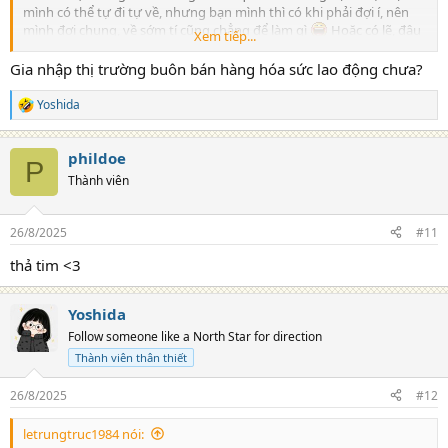
mình có thể tự đi tự về, nhưng bạn mình thì có khi phải đợi í, nên
mình đợi chung, về sớm tí cũng chẳng để làm gì
Hoặc có lẽ, đâu
Xem tiếp...
đó trong thâm tâm, mình tin vào luật nhân quả. Mình hy vọng, nếu
một ngày mình phải đợi thì cũng sẽ có người đợi cùng mình ^^
Gia nhập thị trường buôn bán hàng hóa sức lao động chưa?
Yoshida
R
e
a
phildoe
c
P
t
Thành viên
i
o
n
26/8/2025
#11
s
:
thả tim <3
Yoshida
Follow someone like a North Star for direction
Thành viên thân thiết
26/8/2025
#12
letrungtruc1984 nói: