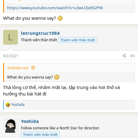
https://www.youtube.com/watch?v=u3wUZw9S2PM
What do you wanna say?
letrungtruc1984
L
Thành viên thân thiết
Thành viên thân thiết
9/2/2021
#5
Yoshida nói:
What do you wanna say?
Thả lỏng cơ thể, nhắm mắt lại, tập trung vào hơi thở và
hưởng thụ bài hát đi
Yoshida
R
e
a
Yoshida
c
t
Follow someone like a North Star for direction
i
Thành viên thân thiết
o