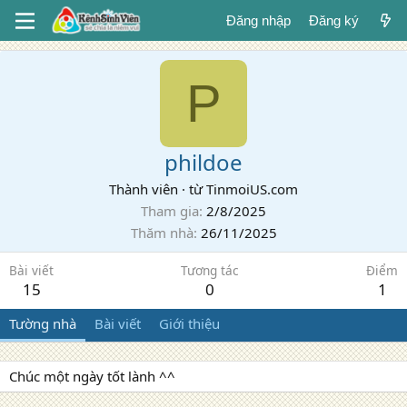
Đăng nhập
Đăng ký
P
phildoe
Thành viên
·
từ
TinmoiUS.com
Tham gia
2/8/2025
Thăm nhà
26/11/2025
Bài viết
Tương tác
Điểm
15
0
1
Tường nhà
Bài viết
Giới thiệu
Chúc một ngày tốt lành ^^