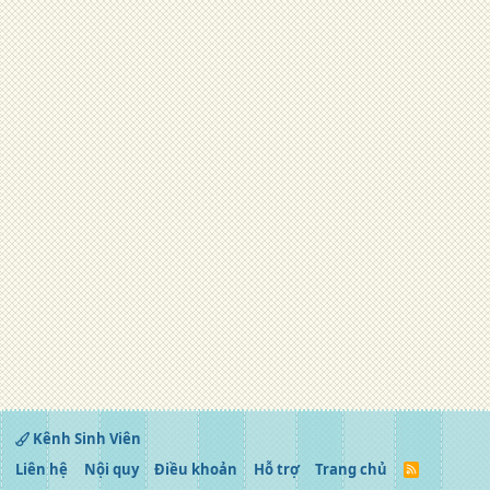
Kênh Sinh Viên
Liên hệ
Nội quy
Điều khoản
Hỗ trợ
Trang chủ
R
S