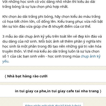
Với những học sinh có vóc dáng nhỏ nhắn thì kiểu áo dài
trắng bóng là sự lựa chọn phù hợp nhất.
Khi chọn áo dài trắng phi bóng, hãy chọn kiểu áo màu trắng
có họa tiết chìm lớn, cổ dổng lên. Kiểu trang phục vừa nổi bật
lên sự kín đáo vừa giúp che đi khuyết điểm của cơ thể.
3 mẫu áo dài chụp ảnh kỷ yếu trên toát lên vẻ đẹp kín đáo và
dịu dàng của nữ sinh. Mỗi bức ảnh sẽ thêm phần ý nghĩa khi
học sinh là một phần trong đó tạo nên những giá trị văn hóa
truyền thốn. Vì thế mà kiểu áo dài trắng luôn là sự lựa chọn
số 1 của các bạn sinh viên - học sinh trong mùa
chụp ảnh kỷ
yếu
.
〈 Nhà bạt hàng rào cưới
in tui giay ca phe,in tui giay cafe tai nha trang 〉
Đăng nhập một phát, tha hồ bình luận^^