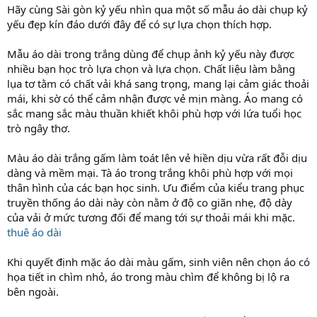
Hãy cùng Sài gòn kỷ yếu nhìn qua một số mẫu áo dài chụp kỷ
yếu đẹp kín đáo dưới đây để có sự lựa chọn thích hợp.
Mẫu áo dài trong trắng dùng để chụp ảnh kỷ yếu này được
nhiều bạn học trò lựa chọn và lựa chọn. Chất liệu làm bằng
lụa tơ tằm có chất vải khá sang trọng, mang lại cảm giác thoải
mái, khi sờ có thể cảm nhận được vẻ mịn màng. Áo mang có
sắc mang sắc màu thuần khiết khôi phù hợp với lứa tuổi học
trò ngây thơ.
Màu áo dài trắng gấm làm toát lên vẻ hiền dịu vừa rất đỗi dịu
dàng và mềm mại. Tà áo trong trắng khôi phù hợp với mọi
thân hình của các bạn học sinh. Ưu điểm của kiểu trang phục
truyền thống áo dài này còn nằm ở độ co giãn nhẹ, độ dày
của vải ở mức tương đối để mang tới sự thoải mái khi mặc.
thuê áo dài
Khi quyết định mặc áo dài màu gấm, sinh viên nên chọn áo có
họa tiết in chìm nhỏ, áo trong màu chìm để không bị lộ ra
bên ngoài.