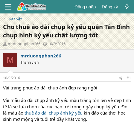
Đăng nhập
Đăng ký
Rao vặt
Cho thuê áo dài chụp kỷ yếu quận Tân Bình
chụp hình kỷ yếu chất lượng tốt
T
N
mrduongphan266
10/9/2016
á
g
c
à
mrduongphan266
M
g
y
Thành viên
i
đ
ả
ă
n
10/9/2016
#1
g
Vài trang phục áo dài chụp ảnh đẹp rạng ngời
Vài mẫu áo dài chụp ảnh kỷ yếu màu trắng tôn lên vẻ đẹp tinh
tế là sự lựa chọn của các bạn trẻ trong ngày chụp kỷ yếu. Đó
là màu áo
thuê áo dài chụp ảnh kỷ yếu
kín đáo của thời học
sinh mơ mộng và tuổi trẻ đầy khát vọng.