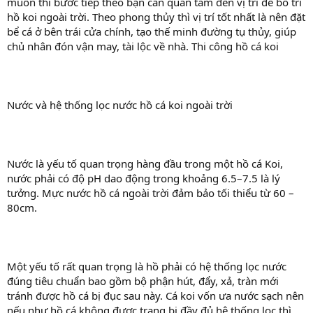
muốn thì bước tiếp theo bạn cần quan tâm đến vị trí để bố trí
hồ koi ngoài trời. Theo phong thủy thì vị trí tốt nhất là nên đặt
bể cá ở bên trái cửa chính, tạo thế minh đường tụ thủy, giúp
chủ nhân đón vận may, tài lộc về nhà. Thi công hồ cá koi
Nước và hệ thống lọc nước hồ cá koi ngoài trời
Nước là yếu tố quan trọng hàng đầu trong một hồ cá Koi,
nước phải có độ pH dao động trong khoảng 6.5–7.5 là lý
tưởng. Mực nước hồ cá ngoài trời đảm bảo tối thiểu từ 60 –
80cm.
Một yếu tố rất quan trọng là hồ phải có hệ thống lọc nước
đúng tiêu chuẩn bao gồm bộ phận hút, đẩy, xả, tràn mới
tránh được hồ cá bị đục sau này. Cá koi vốn ưa nước sạch nên
nếu như hồ cá không được trang bị đầy đủ hệ thống lọc thì