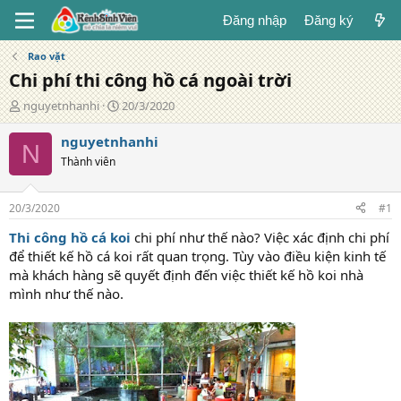
Đăng nhập
Đăng ký
Rao vặt
Chi phí thi công hồ cá ngoài trời
T
N
nguyetnhanhi
20/3/2020
á
g
c
à
nguyetnhanhi
N
g
y
Thành viên
i
đ
ả
ă
n
20/3/2020
#1
g
Thi công hồ cá koi
chi phí như thế nào? Việc xác định chi phí
để thiết kế hồ cá koi rất quan trọng. Tùy vào điều kiện kinh tế
mà khách hàng sẽ quyết định đến việc thiết kế hồ koi nhà
mình như thế nào.