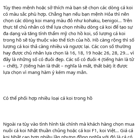
Tùy theo mệnh hoặc sở thích mà bạn sẽ chọn các dòng cá koi
có màu sắc phù hợp. Chẳng hạn nếu bạn mệnh Hỏa thì nên
chọn các dòng koi mang màu đỏ như kohaku, benigoi… Trên
thực tế chủ nhân có thể lựa chọn nhiều dòng cá koi để tạo sự
đa dạng và tăng tính thẩm mỹ cho hồ koi, số lượng cá koi
trong hồ sẽ tùy thuộc vào thể tích của hồ. Hồ càng rộng thì số
lượng cá koi thả càng nhiều và ngược lại. Các con số thường
hay được chủ nhân lựa chọn là 16, 18, 19 hoặc 26, 28, 29… vì
đây là những số có đuôi đẹp. Các số có đuôi 4 (tiếng hán là tử
– chết), 7 (tiếng hán là thất – nghĩa là mất, thất bát) ít được
lựa chọn vì mang hàm ý kém may mắn.
Có thể phối hợp nhiều loại cá koi trong hồ
Ngoài ra tùy vào tình hình tài chính mà khách hàng chọn mua
nuôi cá koi Nhật thuần chủng hoặc cá koi F1, koi Việt… Giá cá
koi Nhật cao hơn nhiều lần nhưng đồng nghĩa với đó là cá có