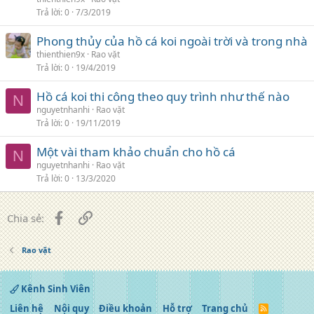
Trả lời
0
7/3/2019
Phong thủy của hồ cá koi ngoài trời và trong nhà
thienthien9x
Rao vặt
Trả lời
0
19/4/2019
Hồ cá koi thi công theo quy trình như thế nào
N
nguyetnhanhi
Rao vặt
Trả lời
0
19/11/2019
Một vài tham khảo chuẩn cho hồ cá
N
nguyetnhanhi
Rao vặt
Trả lời
0
13/3/2020
Facebook
Liên kết
Chia sẻ:
Rao vặt
Kênh Sinh Viên
Liên hệ
Nội quy
Điều khoản
Hỗ trợ
Trang chủ
R