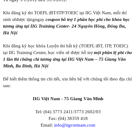
Khi đăng ký thi TOEFL iBT/ITP/TOEIC tại IIG Việt Nam, mỗi thí
sinh sẽđược tặngngay
coupon hỗ trợ 1 phần học phí cho khóa học
tương ứng tại IIG Training Center
-
24 Nguyên Hồng, Đống Đa,
Hà Nội
Khi đăng ký học khóa Luyện thi bất kỳ (TOEFL iBT, ITP, TOEIC)
tại IIG Training Center, học viên sẽ được hỗ trợ
một phần lệ phí cho
1 lần thi chứng chỉ tương ứng tại IIG Việt Nam – 75 Giang Văn
Minh, Ba Đình, Hà Nội
Để biết thêm thông tin chi tiết, xin liên hệ với chúng tôi theo địa chỉ
sau:
IIG Việt Nam - 75 Giang Văn Minh
Tel: (04) 3773 2411/3773 2602/03
Fax: (04) 38359 418
Email:
info@iigvietnam.com