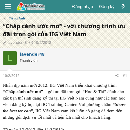
Đăng nhập
Đăng ký
Tiếng Anh
“Chắp cánh ước mơ” - với chương trình ưu
đãi trọn gói của IIG Việt Nam
T
N
lavender48
10/2/2012
á
g
c
à
lavender48
L
g
y
Thành viên
i
đ
ả
ă
n
10/2/2012
#1
g
Nhân dịp năm mới 2012, IIG Việt Nam triển khai chương trình
“Chắp cánh ước mơ”
– gói ưu đãi trọn gói “Học & Thi” dành cho
các bạn thí sinh đăng ký thi tại IIG Việt Nam cũng như các bạn học
viên đăng ký học tại IIG Training Center. Với phương châm
“Share
the best we can”,
IIG Việt Nam cam kết luôn cố gắng để đem đến
những gói dịch vụ tốt nhất và tiện ích nhất cho khách hàng.
Từ ngày 1/1/2012 đến 31/3/2012: