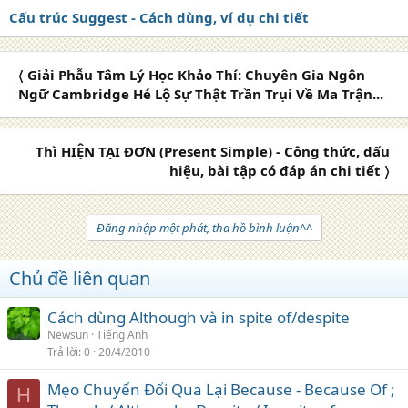
Cấu trúc Suggest - Cách dùng, ví dụ chi tiết
〈 Giải Phẫu Tâm Lý Học Khảo Thí: Chuyên Gia Ngôn
Ngữ Cambridge Hé Lộ Sự Thật Trần Trụi Về Ma Trận...
Thì HIỆN TẠI ĐƠN (Present Simple) - Công thức, dấu
hiệu, bài tập có đáp án chi tiết 〉
Đăng nhập một phát, tha hồ bình luận^^
Chủ đề liên quan
Cách dùng Although và in spite of/despite
Newsun
Tiếng Anh
Trả lời
0
20/4/2010
Mẹo Chuyển Đổi Qua Lại Because - Because Of ;
H