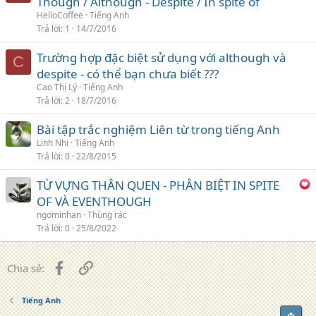
Though / Although - Despite / In spite of
HelloCoffee
Tiếng Anh
Trả lời
1
14/7/2016
Trường hợp đặc biệt sử dụng với although và
C
despite - có thể bạn chưa biết ???
Cao Thị Lý
Tiếng Anh
Trả lời
2
18/7/2016
Bài tập trắc nghiệm Liên từ trong tiếng Anh
Linh Nhi
Tiếng Anh
Trả lời
0
22/8/2015
TỪ VỰNG THÂN QUEN - PHÂN BIỆT IN SPITE
OF VÀ EVENTHOUGH
ngominhan
Thùng rác
Trả lời
0
25/8/2022
Facebook
Liên kết
Chia sẻ:
Tiếng Anh
Top