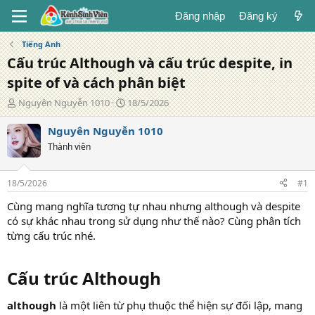
Đăng nhập
Đăng ký
Tiếng Anh
Cấu trúc Although và cấu trúc despite, in
spite of và cách phân biệt
T
N
Nguyên Nguyễn 1010
18/5/2026
á
g
c
à
Nguyên Nguyễn 1010
g
y
Thành viên
i
đ
ả
ă
n
18/5/2026
#1
g
Cùng mang nghĩa tương tự nhau nhưng although và despite
có sự khác nhau trong sử dụng như thế nào? Cùng phân tích
từng cấu trúc nhé.
Cấu trúc Although
although
là một liên từ phụ thuộc thể hiện sự đối lập, mang