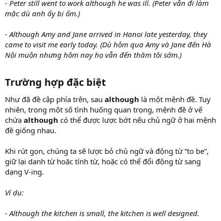
- Peter still went to work although he was ill. (Peter vẫn đi làm
mặc dù anh ấy bị ốm.)
- Although Amy and Jane arrived in Hanoi late yesterday, they
came to visit me early today. (Dù hôm qua Amy và Jane đến Hà
Nội muộn nhưng hôm nay họ vẫn đến thăm tôi sớm.)
Trường hợp đặc biệt
Như đã đề cập phía trên, sau
although
là một mệnh đề. Tuy
nhiên, trong một số tình huống quan trọng, mệnh đề ở vế
chứa
although
có thể được lược bớt nếu chủ ngữ ở hai mệnh
đề giống nhau.
Khi rút gọn, chúng ta sẽ lược bỏ chủ ngữ và động từ “to be”,
giữ lại danh từ hoặc tính từ, hoặc có thể đổi động từ sang
dạng V-ing.
Ví dụ:
- Although the kitchen is small, the kitchen is well designed.