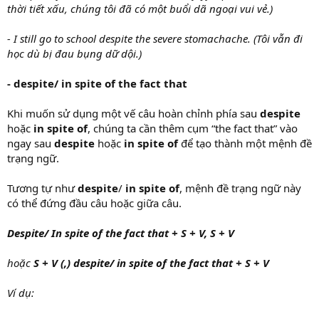
thời tiết xấu, chúng tôi đã có một buổi dã ngoại vui vẻ.)
- I still go to school despite the severe stomachache. (Tôi vẫn đi
học dù bị đau bụng dữ dội.)
- despite/ in spite of the fact that
Khi muốn sử dụng một vế câu hoàn chỉnh phía sau
despite
hoặc
in spite of
, chúng ta cần thêm cụm “the fact that” vào
ngay sau
despite
hoặc
in spite of
để tạo thành một mệnh đề
trạng ngữ.
Tương tự như
despite
/
in spite of
, mệnh đề trạng ngữ này
có thể đứng đầu câu hoặc giữa câu.
Despite/ In spite of the fact that + S + V, S + V
hoặc
S + V (,) despite/ in spite of the fact that + S + V
Ví dụ: