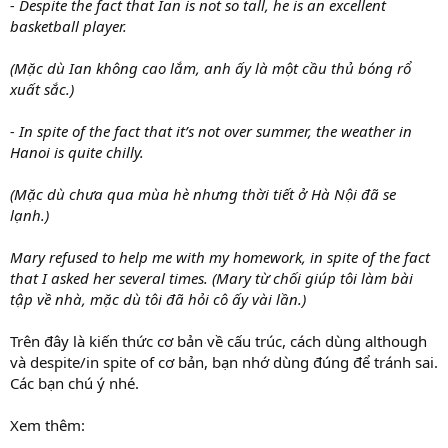
- Despite the fact that Ian is not so tall, he is an excellent
basketball player.
(Mặc dù Ian không cao lắm, anh ấy là một cầu thủ bóng rổ
xuất sắc.)
- In spite of the fact that it’s not over summer, the weather in
Hanoi is quite chilly.
(Mặc dù chưa qua mùa hè nhưng thời tiết ở Hà Nội đã se
lạnh.)
Mary refused to help me with my homework, in spite of the fact
that I asked her several times. (Mary từ chối giúp tôi làm bài
tập về nhà, mặc dù tôi đã hỏi cô ấy vài lần.)
Trên đây là kiến thức cơ bản về cấu trúc, cách dùng although
và despite/in spite of cơ bản, bạn nhớ dùng đúng để tránh sai.
Các bạn chú ý nhé.
Xem thêm: