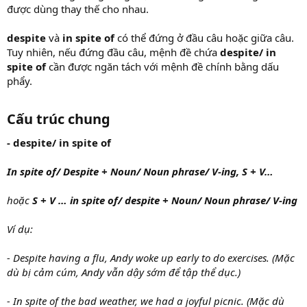
được dùng thay thế cho nhau.
despite
và
in spite of
có thể đứng ở đầu câu hoặc giữa câu.
Tuy nhiên, nếu đứng đầu câu, mệnh đề chứa
despite/ in
spite of
cần được ngăn tách với mệnh đề chính bằng dấu
phẩy.
Cấu trúc chung
- despite/ in spite of
In spite of/ Despite + Noun/ Noun phrase/ V-ing, S + V…
hoặc
S + V … in spite of/ despite + Noun/ Noun phrase/ V-ing
Ví dụ:
- Despite having a flu, Andy woke up early to do exercises. (Mặc
dù bị cảm cúm, Andy vẫn dậy sớm để tập thể dục.)
- In spite of the bad weather, we had a joyful picnic. (Mặc dù