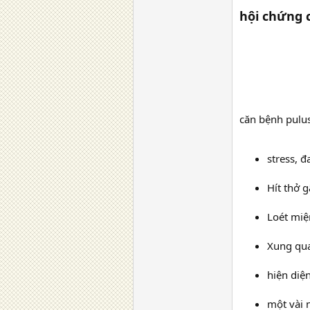
hội chứng 
căn bệnh pulus
stress, 
Hít thở 
Loét mi
Xung qu
hiện diệ
một vài 