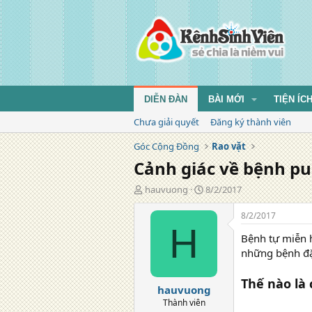
DIỄN ĐÀN
BÀI MỚI
TIỆN ÍC
Chưa giải quyết
Đăng ký thành viên
Góc Cộng Đồng
Rao vặt
Cảnh giác về bệnh pu
T
N
hauvuong
8/2/2017
á
g
c
à
8/2/2017
g
y
H
Bệnh tự miễn h
i
đ
ả
ă
những bệnh đặ
n
g
Thế nào là
hauvuong
Thành viên