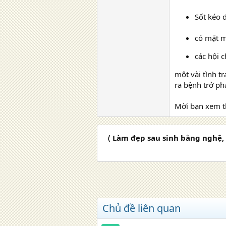
Sốt kéo 
có mặt m
các hội 
một vài tình t
ra bệnh trở phả
Mời bạn xem t
〈 Làm đẹp sau sinh bằng nghệ,
Chủ đề liên quan