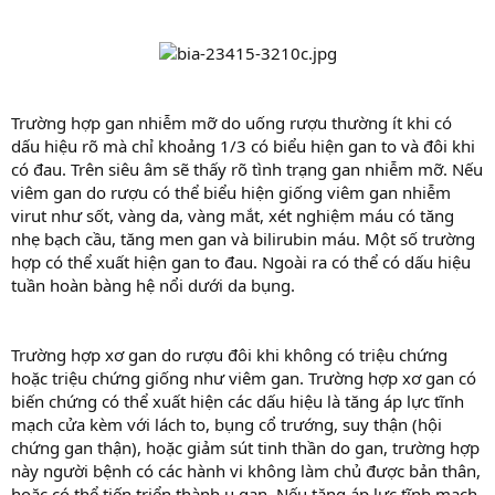
Trường hợp gan nhiễm mỡ do uống rượu thường ít khi có
dấu hiệu rõ mà chỉ khoảng 1/3 có biểu hiện gan to và đôi khi
có đau. Trên siêu âm sẽ thấy rõ tình trạng gan nhiễm mỡ. Nếu
viêm gan do rượu có thể biểu hiện giống viêm gan nhiễm
virut như sốt, vàng da, vàng mắt, xét nghiệm máu có tăng
nhẹ bạch cầu, tăng men gan và bilirubin máu. Một số trường
hợp có thể xuất hiện gan to đau. Ngoài ra có thể có dấu hiệu
tuần hoàn bàng hệ nổi dưới da bụng.
Trường hợp xơ gan do rượu đôi khi không có triệu chứng
hoặc triệu chứng giống như viêm gan. Trường hợp xơ gan có
biến chứng có thể xuất hiện các dấu hiệu là tăng áp lực tĩnh
mạch cửa kèm với lách to, bụng cổ trướng, suy thận (hội
chứng gan thận), hoặc giảm sút tinh thần do gan, trường hợp
này người bệnh có các hành vi không làm chủ được bản thân,
hoặc có thể tiến triển thành u gan. Nếu tăng áp lực tĩnh mạch