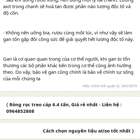
axit trong chanh sẽ hoà tan được phần nào lượng độc tố và
độ cồn.
· Không nên uống bia, rượu cùng một lúc, vì như vậy sẽ làm
gan tốn gấp đôi công sức để giải quyết hết lượng độc tố này.
Gan là cơ quan quan trọng của cơ thể người, khi gan bị tổn
thương các bộ phận khác bên trong cơ thể cũng ảnh hưởng
theo. Do vậy, bảo vệ gan cũng chính là bảo vệ chính sự sống
của mỗi chúng ta
Hiệu chỉnh bởi quản lý:
24/2/2019
〈 Ròng rọc treo cáp 6.4 tấn, Giá rẻ nhất - Liên hệ :
0964852808
Cách chọn nguyên liệu atiso tốt nhất 〉