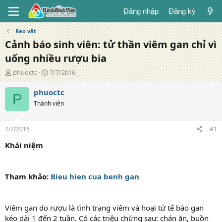
Đăng nhập
Đăng ký
Rao vặt
Cảnh báo sinh viên: tử thần viêm gan chỉ vì
uống nhiều rượu bia
T
N
phuoctc
7/7/2016
á
g
c
à
phuoctc
P
g
y
Thành viên
i
đ
ả
ă
n
7/7/2016
#1
g
Khái niệm
Tham khảo:
Bieu hien cua benh gan
Viêm gan do rượu là tình trạng viêm và hoại tử tế bào gan
kéo dài 1 đến 2 tuần. Có các triệu chứng sau: chán ăn, buồn