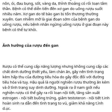
nôn, ói, đau bụng, sốt, vàng da, thỉnh thoảng có rối loạn tâm
thần. Bệnh có thể diễn tiến đến xơ gan do uống rượu suốt
nhiều năm. Xơ gan do tế bào gan bị tổn thương thường
xuyên. Gan nhiễm mỡ là giai đoạn sớm của bệnh gan do
uống rượu, nếu bệnh nhân ngừng uống rượu ở giai đoạn này
bệnh có thể tự khỏi.
Ảnh hưởng của rượu đến gan
Rượu có thể cung cấp năng lượng nhưng không cung cấp các
chất dinh dưỡng thiết yếu, làm chán ăn, gây nên tình trạng
kém hấp thu của đường tiêu hóa do gây độc đối với đường
tiêu hóa và tụy. Hậu quả là người nghiện rượu thường ăn kém
và ở tình trạng suy dinh dưỡng. Ngoài ra ở nam giới nếu
nghiện rượu có thể gây ra rối loạn nội tiết, tăng sản xuất
estrogen - nội tiết buồng trứng, giảm testoteron - nội tiết t.inh
hoàn sinh ra dẫn đến tình trạng to vú, giảm khả năng t.ình
d.ục.