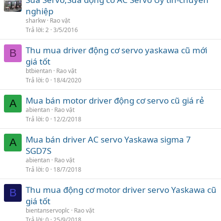
nghiệp
sharkw
Rao vặt
Trả lời
2
3/5/2016
Thu mua driver động cơ servo yaskawa cũ mới
B
giá tốt
btbientan
Rao vặt
Trả lời
0
18/4/2020
Mua bán motor driver động cơ servo cũ giá rẻ
A
abientan
Rao vặt
Trả lời
0
12/2/2018
Mua bán driver AC servo Yaskawa sigma 7
A
SGD7S
abientan
Rao vặt
Trả lời
0
18/7/2018
Thu mua động cơ motor driver servo Yaskawa cũ
B
giá tốt
bientanservoplc
Rao vặt
Trả lời
0
25/9/2018