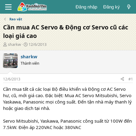
Đăng nhập
Đăng ký
Rao vặt
Cần mua AC Servo & Động cơ Servo cũ các
loại giá cao
T
N
sharkw
12/6/2013
á
g
c
à
sharkw
g
y
Thành viên
i
đ
ả
ă
n
12/6/2013
#1
g
Cần mua tất cả các loại Bộ điều khiển và Động cơ AC Servo
hư, cũ, mới giá cao. Đặc biệt: Mua AC Servo Mitsubishi, Servo
Yaskawa, Panasonic mọi công suất. Đến tận nhà máy thanh lý
hoặc giao dịch tại nhà.
Servo Mitsubishi, Yaskawa, Panasonic công suất từ 100W đến
7.5kW. Điện áp 220VAC hoặc 380VAC