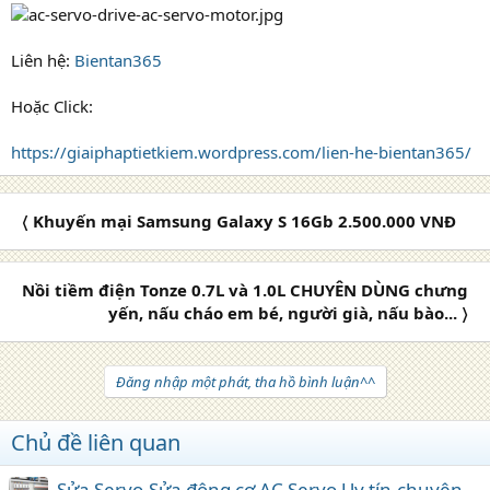
Liên hệ:
Bientan365
Hoặc Click:
https://giaiphaptietkiem.wordpress.com/lien-he-bientan365/
〈 Khuyến mại Samsung Galaxy S 16Gb 2.500.000 VNĐ
Nồi tiềm điện Tonze 0.7L và 1.0L CHUYÊN DÙNG chưng
yến, nấu cháo em bé, người già, nấu bào... 〉
Đăng nhập một phát, tha hồ bình luận^^
Chủ đề liên quan
Sửa Servo,Sửa động cơ AC Servo Uy tín-chuyên