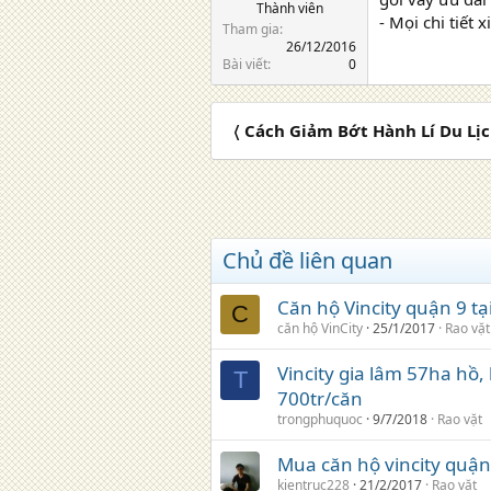
Thành viên
- Mọi chi tiết
Tham gia
26/12/2016
Bài viết
0
〈 Cách Giảm Bớt Hành Lí Du Lị
Chủ đề liên quan
Căn hộ Vincity quận 9 t
C
căn hộ VinCity
25/1/2017
Rao vặt
Vincity gia lâm 57ha hồ,
T
700tr/căn
trongphuquoc
9/7/2018
Rao vặt
Mua căn hộ vincity quận 
kientruc228
21/2/2017
Rao vặt