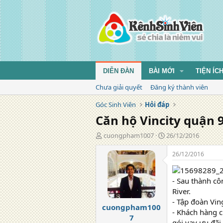
DIỄN ĐÀN
BÀI MỚI
TIỆN ÍC
Chưa giải quyết
Đăng ký thành viên
Góc Sinh Viên
Hỏi đáp
Căn hộ Vincity quận 9
T
N
cuongpham1007
26/12/2016
á
g
c
à
26/12/2016
g
y
i
đ
ả
ă
- Sau thành cô
n
River.
g
- Tập đoàn Vin
cuongpham100
- Khách hàng c
7
gói vay ưu đãi