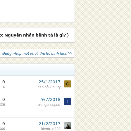
p: Nguyên nhân bệnh tả là gì? 〉
Đăng nhập một phát, tha hồ bình luận^^
0
25/1/2017
C
1K
căn hộ VinCity
0
9/7/2018
T
426
trongphuquoc
0
21/2/2017
546
kientruc228