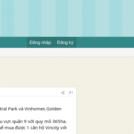
Đăng nhập
Đăng ký
#1
ntral Park và Vinhomes Golden
khu vực quận 9 với quy mô 365ha.
thể mua được 1 căn hộ Vincity với