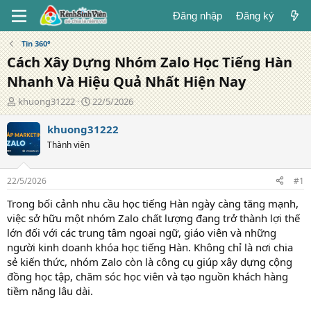
Đăng nhập
Đăng ký
Tin 360°
Cách Xây Dựng Nhóm Zalo Học Tiếng Hàn
Nhanh Và Hiệu Quả Nhất Hiện Nay
T
N
khuong31222
22/5/2026
á
g
c
à
khuong31222
g
y
Thành viên
i
đ
ả
ă
n
22/5/2026
#1
g
Trong bối cảnh nhu cầu học tiếng Hàn ngày càng tăng mạnh,
việc sở hữu một nhóm Zalo chất lượng đang trở thành lợi thế
lớn đối với các trung tâm ngoại ngữ, giáo viên và những
người kinh doanh khóa học tiếng Hàn. Không chỉ là nơi chia
sẻ kiến thức, nhóm Zalo còn là công cụ giúp xây dựng cộng
đồng học tập, chăm sóc học viên và tạo nguồn khách hàng
tiềm năng lâu dài.