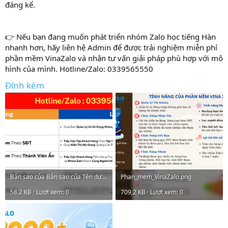
đáng kể.
👉 Nếu bạn đang muốn phát triển nhóm Zalo học tiếng Hàn
nhanh hơn, hãy liên hệ Admin để được trải nghiệm miễn phí
phần mềm VinaZalo và nhận tư vấn giải pháp phù hợp với mô
hình của mình. Hotline/Zalo: 0339565550
Đính kèm
Bản sao của Bản sao của Tên dự án Thêm vào đây Thời gian NNTH – NNTH (1).png
Phan_mem_VinaZalo.png
58,2 KB · Lượt xem: 0
709,2 KB · Lượt xem: 0