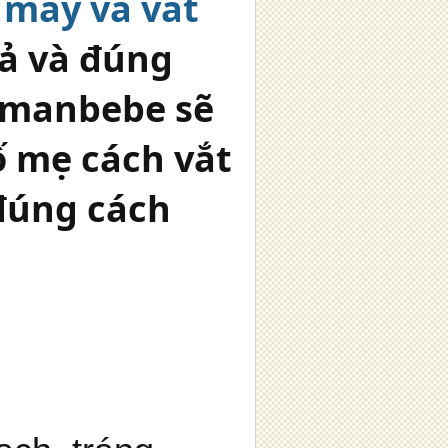
 máy và vắt
ả và đúng
mamanbebe sẽ
ố mẹ cách vắt
đúng cách