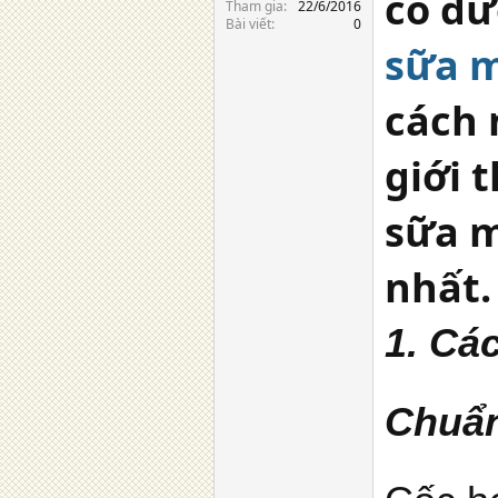
có đ
Tham gia
22/6/2016
Bài viết
0
sữa m
cách 
giới 
sữa m
nhất.
1. Cá
Chuẩn