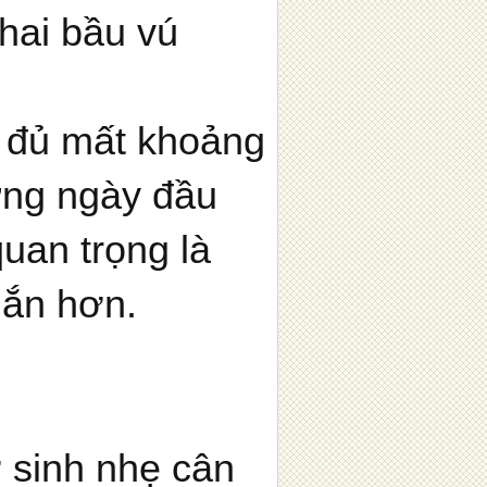
hai bầu vú
y đủ mất khoảng
hững ngày đầu
quan trọng là
gắn hơn.
ơ sinh nhẹ cân