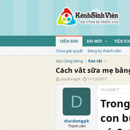
DIỄN ĐÀN
BÀI MỚI
TIỆN ÍC
Chưa giải quyết
Đăng ký thành viên
Góc Cộng Đồng
Rao vặt
Cách vắt sữa mẹ bằn
T
N
ducdongpk
11/12/2017
á
g
c
à
11/12/2017
g
y
D
Trong
i
đ
ả
ă
n
con b
g
ducdongpk
Thành viên