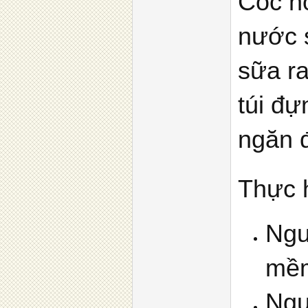
Cốc h
nước s
sữa ra
túi đ
ngăn đ
Thực 
Ngư
mềm
Ngư