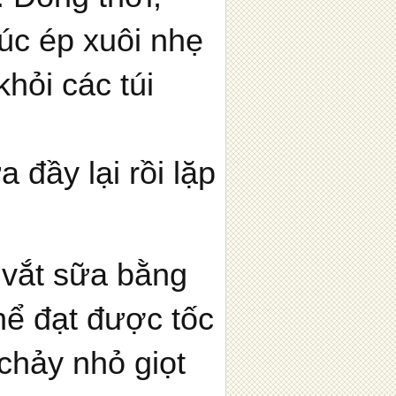
úc ép xuôi nhẹ
hỏi các túi
 đầy lại rồi lặp
c vắt sữa bằng
hể đạt được tốc
chảy nhỏ giọt