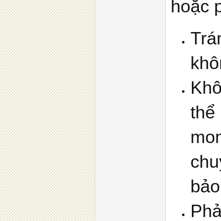
hoặc p
Trá
khô
Khô
thể
mon
chu
bảo
Phả