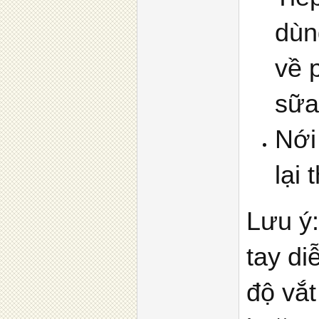
dùn
về 
sữa
Nới
lại 
Lưu ý:
tay di
độ vắt