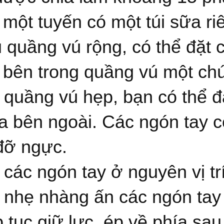
 một tuyến có một túi sữa ri
 quầng vú rộng, có thể đặt c
 bên trong quầng vú một chú
 quầng vú hẹp, bạn có thể đ
 ra bên ngoài. Các ngón tay c
đỡ ngực.
 các ngón tay ở nguyên vị tr
 nhẹ nhàng ấn các ngón tay 
p tục giữ lực, ép về phía sau