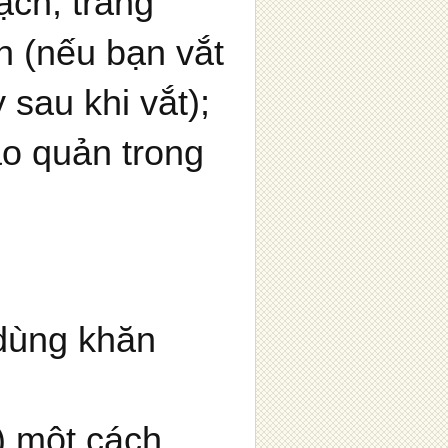
ch, tráng
h (nếu bạn vắt
sau khi vắt);
o quản trong
dùng khăn
) một cách