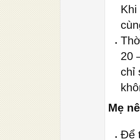
Khi
cùn
Thờ
20 
chỉ
khô
Mẹ nê
Để 