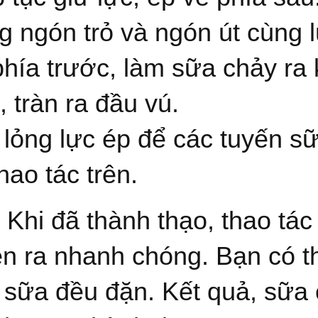
g ngón trỏ và ngón út cùng l
phía trước, làm sữa chảy ra k
, tràn ra đầu vú.
 lỏng lực ép để các tuyến sữa
thao tác trên.
 Khi đã thành thạo, thao tá
ễn ra nhanh chóng. Bạn có t
 sữa đều đặn. Kết quả, sữa 