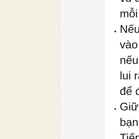
mỗi
Nếu
vào
nếu
lui
để 
Giữ
bạn
Tiế