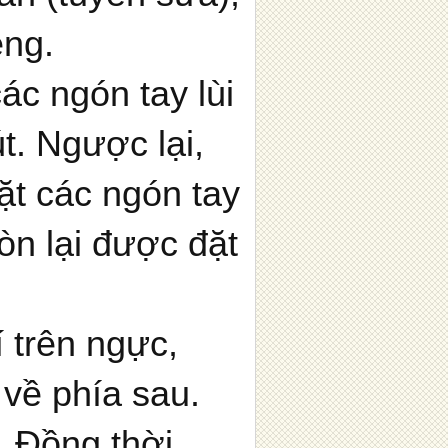
êng.
ác ngón tay lùi
t. Ngược lại,
ặt các ngón tay
òn lại được đặt
í trên ngực,
về phía sau.
. Đồng thời,