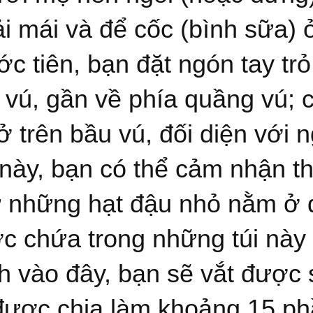
ải mái và để cốc (bình sữa) 
ớc tiên, bạn đặt ngón tay tr
 vú, gần về phía quầng vú; 
ở trên bầu vú, đối diện với 
 này, bạn có thể cảm nhận th
 những hạt đậu nhỏ nằm ở 
c chứa trong những túi này 
ch vào đây, bạn sẽ vắt được
được chia làm khoảng 15 ph