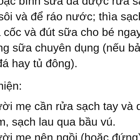
oặc bình sữa đã được rửa sạ
ôi và để ráo nước; thìa sạc
 cốc và đút sữa cho bé ngay 
ựng sữa chuyên dụng (nếu bả
á hay tủ đông).
hiện:
ời mẹ cần rửa sạch tay và 
, sạch lau qua bầu vú.
ời mẹ nên ngồi (hoặc đứng