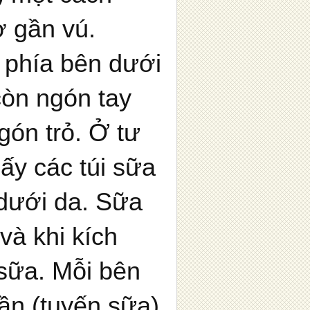
ở gần vú.
ỏ phía bên dưới
còn ngón tay
ngón trỏ. Ở tư
ấy các túi sữa
dưới da. Sữa
và khi kích
 sữa. Mỗi bên
ần (tuyến sữa),