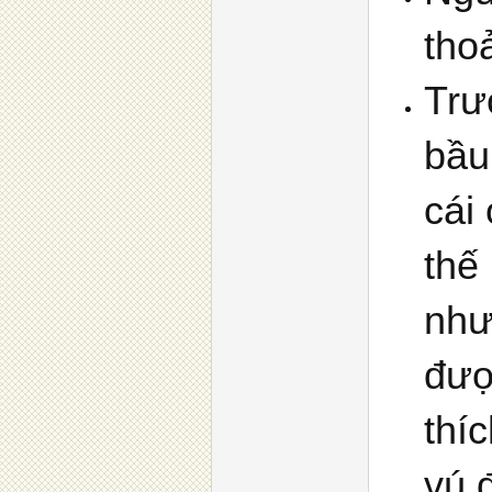
tho
Trư
bầu
cái 
thế
như
đượ
thí
vú 