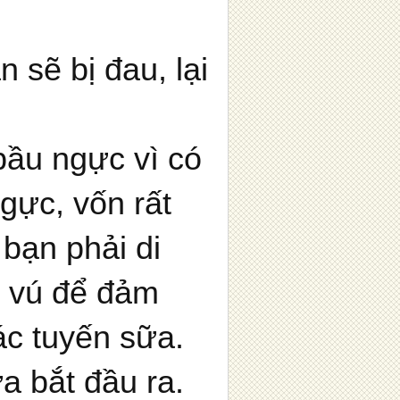
 sẽ bị đau, lại
bầu ngực vì có
gực, vốn rất
bạn phải di
u vú để đảm
ác tuyến sữa.
a bắt đầu ra.