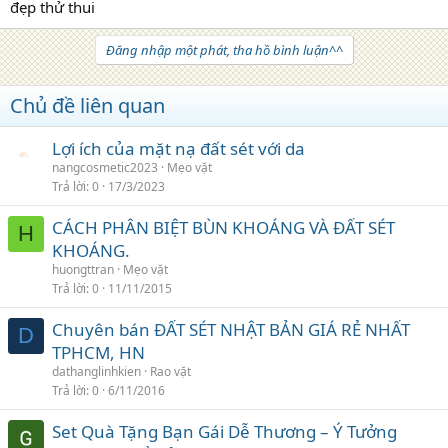
đẹp thử thui
Đăng nhập một phát, tha hồ bình luận^^
Chủ đề liên quan
Lợi ích của mặt nạ đất sét với da
nangcosmetic2023
Mẹo vặt
Trả lời
0
17/3/2023
CÁCH PHÂN BIỆT BÙN KHOÁNG VÀ ĐẤT SÉT
H
KHOÁNG.
huongttran
Mẹo vặt
Trả lời
0
11/11/2015
Chuyên bán ĐẤT SÉT NHẬT BẢN GIÁ RẺ NHẤT
D
TPHCM, HN
dathanglinhkien
Rao vặt
Trả lời
0
6/11/2016
Set Quà Tặng Bạn Gái Dễ Thương – Ý Tưởng