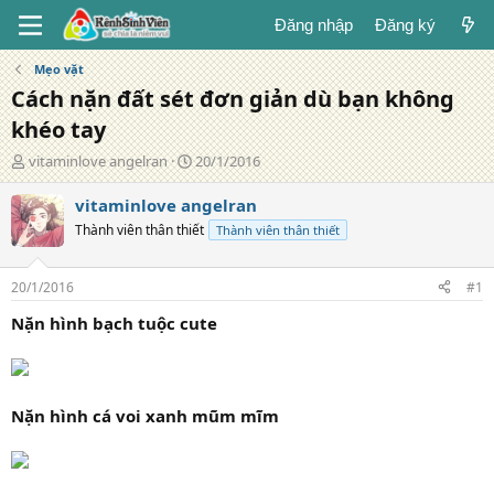
Đăng nhập
Đăng ký
Mẹo vặt
Cách nặn đất sét đơn giản dù bạn không
khéo tay
T
N
vitaminlove angelran
20/1/2016
á
g
c
à
vitaminlove angelran
g
y
Thành viên thân thiết
Thành viên thân thiết
i
đ
ả
ă
n
20/1/2016
#1
g
Nặn hình bạch tuộc cute
Nặn hình cá voi xanh mũm mĩm