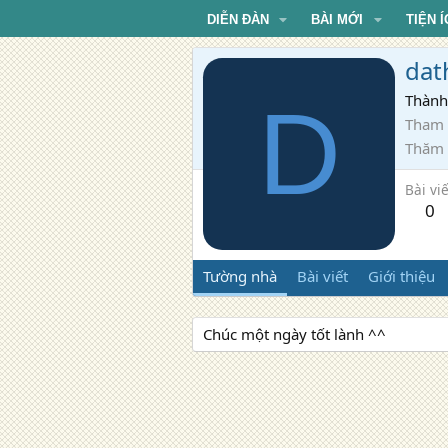
DIỄN ĐÀN
BÀI MỚI
TIỆN Í
dat
D
Thành
Tham 
Thăm
Bài viế
0
Tường nhà
Bài viết
Giới thiệu
Chúc một ngày tốt lành ^^