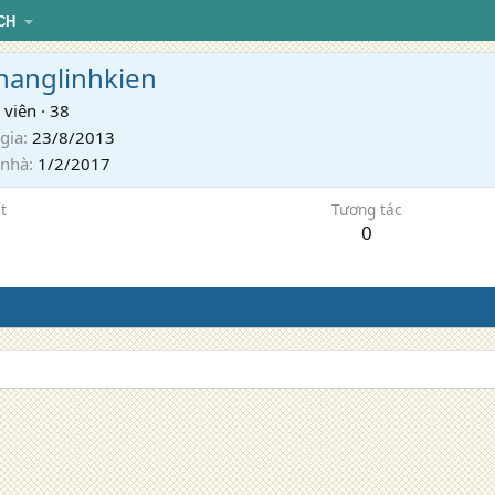
CH
hanglinhkien
 viên
·
38
gia
23/8/2013
 nhà
1/2/2017
t
Tương tác
0