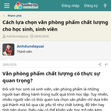
Đăng nhập
Đăng ký
Khám phá
Cách lựa chọn văn phòng phẩm chất lượng
cho học sinh, sinh viên
T
N
Anhdundepzai
28/6/2026
á
g
c
à
Anhdundepzai
g
y
Thành viên
i
đ
ả
ă
n
28/6/2026
#1
g
Văn phòng phẩm chất lượng có thực sự
quan trọng?​
Đối với học sinh và sinh viên, văn phòng phẩm là những
người bạn đồng hành trong suốt quá trình học tập. Tuy nhiên,
nhiều người vẫn có thói quen lựa chọn sản phẩm chỉ dựa trên
giá thành mà bỏ qua các yếu tố như chất lượng, độ bền hay
tính tiện dụng. Điều này có thể khiến việc học trở nên kém