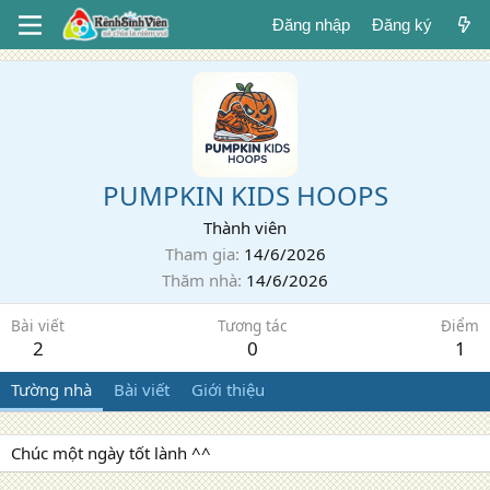
Đăng nhập
Đăng ký
PUMPKIN KIDS HOOPS
Thành viên
Tham gia
14/6/2026
Thăm nhà
14/6/2026
Bài viết
Tương tác
Điểm
2
0
1
Tường nhà
Bài viết
Giới thiệu
Chúc một ngày tốt lành ^^