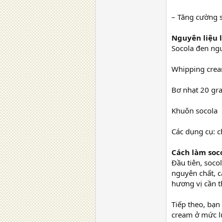
– Tăng cường 
Nguyên liệu 
Socola đen ng
Whipping cre
Bơ nhạt 20 gr
Khuôn socola
Các dụng cụ: c
Cách làm soco
Đầu tiên, soco
nguyên chất, c
hương vị cần t
Tiếp theo, bạn
cream ở mức lử