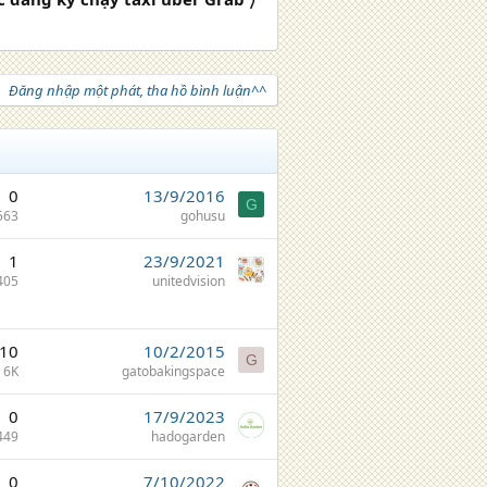
Đăng nhập một phát, tha hồ bình luận^^
0
13/9/2016
G
563
gohusu
1
23/9/2021
405
unitedvision
10
10/2/2015
G
6K
gatobakingspace
0
17/9/2023
449
hadogarden
0
7/10/2022