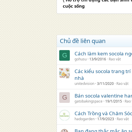
cuộc sống
Chủ đề liên quan
Cách làm kem socola n
G
gohusu
13/9/2016
Rao vặt
Các kiểu socola trang trí
nhà
unitedvision
3/11/2020
Rao vặt
Bán socola valentine h
G
gatobakingspace
19/1/2015
Rao 
Cách Trồng và Chăm Sóc
hadogarden
17/9/2023
Rao vặt
Bạn đang thắc mắc ăn s