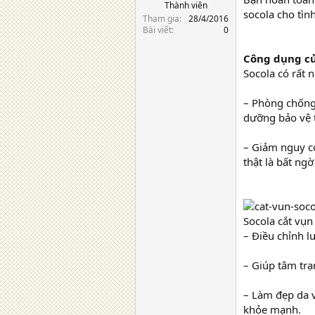
Thành viên
socola cho tìn
Tham gia
28/4/2016
Bài viết
0
Công dụng củ
Socola có rất 
– Phòng chống 
dưỡng bảo vệ 
– Giảm nguy c
thật là bất ng
Socola cắt vụn
– Điều chỉnh 
– Giúp tâm tr
– Làm đẹp da v
khỏe mạnh.