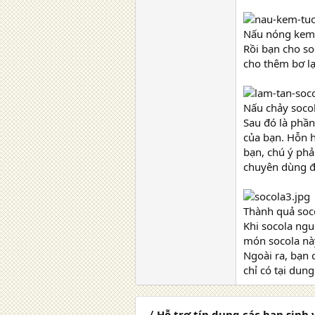
Nấu nóng kem
Rồi bạn cho so
cho thêm bơ lạ
Nấu chảy soco
Sau đó là phần
của bạn. Hỗn 
bạn, chú ý phả
chuyên dùng để
Thành quả soc
Khi socola ngu
món socola nà
Ngoài ra, bạn 
chỉ có tại du
〈 Hỗ trợ tín dụng các bạn sinh