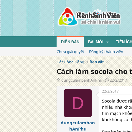
DIỄN ĐÀN
BÀI MỚI
TIỆN ÍC
Chưa giải quyết
Đăng ký thành viên
Góc Cộng Đồng
Rao vặt
Cách làm socola cho 
T
N
dungculambanhAnPhu
22/2/2017
á
g
c
à
22/2/2017
g
y
D
Socola được rấ
i
đ
ả
ă
nhiều nhà khoa
n
tim mạch khỏe
g
khi không có t
dungculamban
hAnPhu
Bạn hoàn toàn 