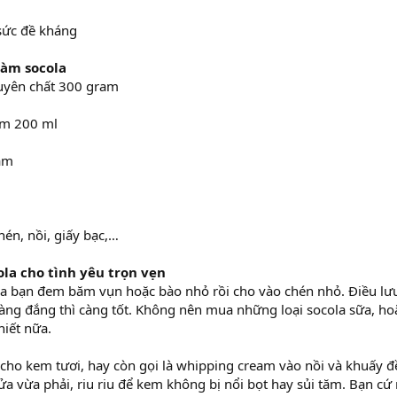
sức đề kháng
làm socola
uyên chất 300 gram
am 200 ml
am
hén, nồi, giấy bạc,…
la cho tình yêu trọn vẹn
la bạn đem băm vụn hoặc bào nhỏ rồi cho vào chén nhỏ. Điều lưu
àng đắng thì càng tốt. Không nên mua những loại socola sữa, ho
hiết nữa.
 cho kem tươi, hay còn gọi là whipping cream vào nồi và khuấy đ
a vừa phải, riu riu để kem không bị nổi bọt hay sủi tăm. Bạn c