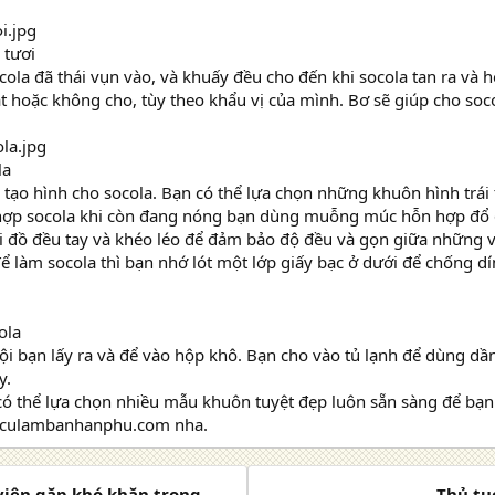
 tươi
cola đã thái vụn vào, và khuấy đều cho đến khi socola tan ra và 
t hoặc không cho, tùy theo khẩu vị của mình. Bơ sẽ giúp cho so
la
 tạo hình cho socola. Bạn có thể lựa chọn những khuôn hình trái 
hợp socola khi còn đang nóng bạn dùng muỗng múc hỗn hợp đổ 
i đồ đều tay và khéo léo để đảm bảo độ đều và gọn giữa những v
 làm socola thì bạn nhớ lót một lớp giấy bạc ở dưới để chống dí
ola
ội bạn lấy ra và để vào hộp khô. Bạn cho vào tủ lạnh để dùng dầ
y.
có thể lựa chọn nhiều mẫu khuôn tuyệt đẹp luôn sẵn sàng để bạn
ngculambanhanphu.com nha.
 viên gặp khó khăn trong
Thủ tụ