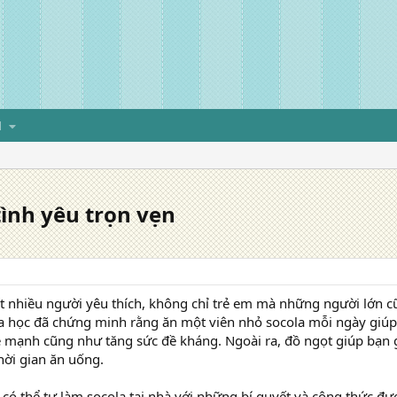
H
tình yêu trọn vẹn
t nhiều người yêu thích, không chỉ trẻ em mà những người lớn 
 học đã chứng minh rằng ăn một viên nhỏ socola mỗi ngày giúp cả
 mạnh cũng như tăng sức đề kháng. Ngoài ra, đồ ngọt giúp bạn
hời gian ăn uống.
có thể tự làm socola tại nhà với những bí quyết và công thức đư