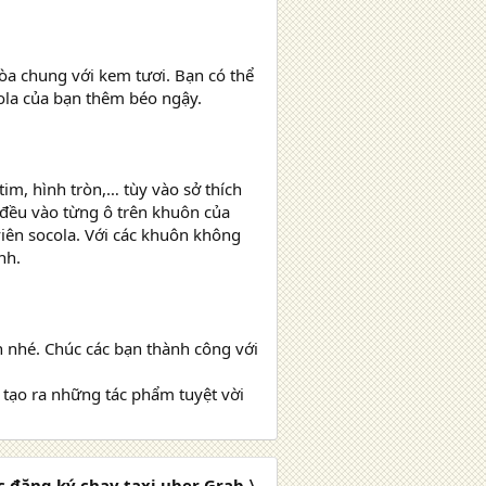
hòa chung với kem tươi. Bạn có thể
cola của bạn thêm béo ngậy.
tim, hình tròn,… tùy vào sở thích
đều vào từng ô trên khuôn của
iên socola. Với các khuôn không
nh.
n nhé. Chúc các bạn thành công với
 tạo ra những tác phẩm tuyệt vời
c đăng ký chạy taxi uber Grab 〉