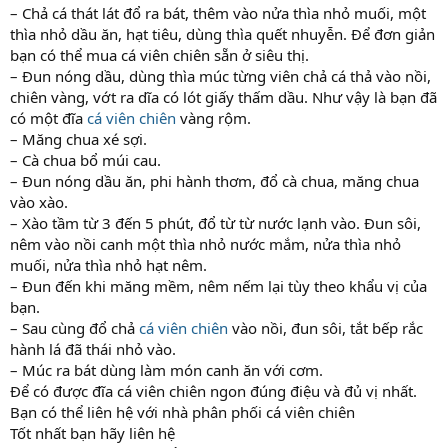
– Chả cá thát lát đổ ra bát, thêm vào nửa thìa nhỏ muối, một
thìa nhỏ dầu ăn, hạt tiêu, dùng thìa quết nhuyễn. Để đơn giản
bạn có thể mua cá viên chiên sẵn ở siêu thị.
– Đun nóng dầu, dùng thìa múc từng viên chả cá thả vào nồi,
chiên vàng, vớt ra dĩa có lót giấy thấm dầu. Như vậy là bạn đã
có một đĩa
cá viên chiên
vàng rộm.
– Măng chua xé sợi.
– Cà chua bổ múi cau.
– Đun nóng dầu ăn, phi hành thơm, đổ cà chua, măng chua
vào xào.
– Xào tầm từ 3 đến 5 phút, đổ từ từ nước lạnh vào. Đun sôi,
nêm vào nồi canh một thìa nhỏ nước mắm, nửa thìa nhỏ
muối, nửa thìa nhỏ hạt nêm.
– Đun đến khi măng mềm, nêm nếm lại tùy theo khẩu vị của
bạn.
– Sau cùng đổ chả
cá viên chiên
vào nồi, đun sôi, tắt bếp rắc
hành lá đã thái nhỏ vào.
– Múc ra bát dùng làm món canh ăn với cơm.
Để có được đĩa cá viên chiên ngon đúng điệu và đủ vị nhất.
Bạn có thể liên hệ với nhà phân phối cá viên chiên
Tốt nhất bạn hãy liên hệ