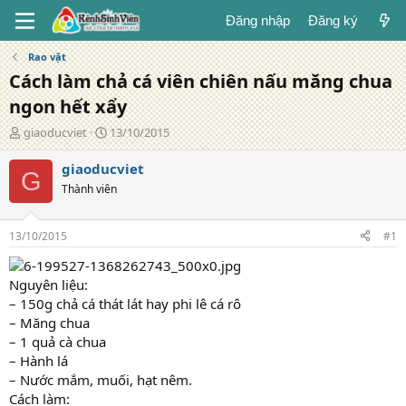
Đăng nhập
Đăng ký
Rao vặt
Cách làm chả cá viên chiên nấu măng chua
ngon hết xẩy
T
N
giaoducviet
13/10/2015
á
g
c
à
giaoducviet
G
g
y
Thành viên
i
đ
ả
ă
n
13/10/2015
#1
g
Nguyên liệu:
– 150g chả cá thát lát hay phi lê cá rô
– Măng chua
– 1 quả cà chua
– Hành lá
– Nước mắm, muối, hạt nêm.
Cách làm: