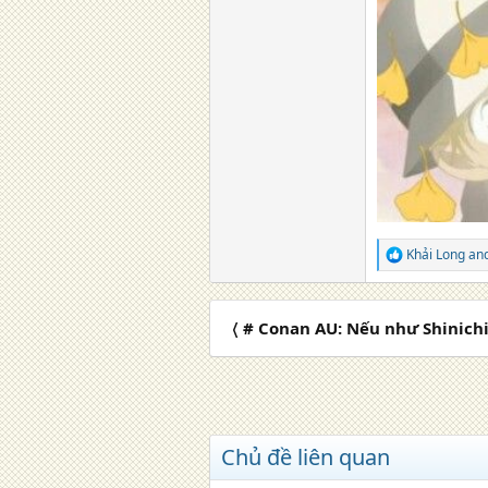
Khải Long
an
R
e
a
c
〈 # Conan AU: Nếu như Shinich
t
i
o
n
s
:
Chủ đề liên quan