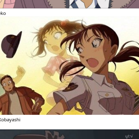
eko
 Kobayashi