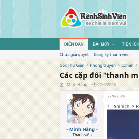
DIỄN ĐÀN
BÀI MỚI
TIỆN ÍC
Chưa giải quyết
Đăng ký thành viên
Góc Thư Giãn
Phòng truyện
Conan
Các cặp đôi "thanh m
T
N
- Minh Hằng -
27/6/2026
á
g
c
à
27/6/2026
g
y
1 . Shinichi × 
i
đ
ả
ă
n
g
- Minh Hằng -
Thành viên