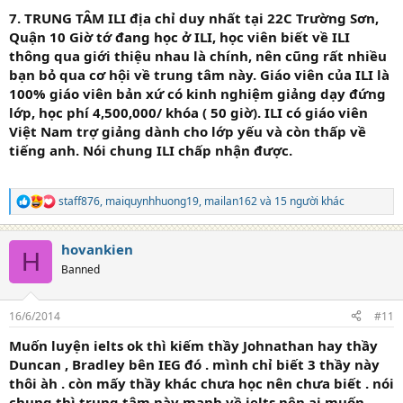
7. TRUNG TÂM ILI địa chỉ duy nhất tại 22C Trường Sơn,
Quận 10
Giờ tớ đang học ở ILI, học viên biết về ILI
thông qua giới thiệu nhau là chính, nên cũng rất nhiều
bạn bỏ qua cơ hội về trung tâm này. Giáo viên của ILI là
100% giáo viên bản xứ có kinh nghiệm giảng dạy đứng
lớp, học phí 4,500,000/ khóa ( 50 giờ). ILI có giáo viên
Việt Nam trợ giảng dành cho lớp yếu và còn thấp về
tiếng anh. Nói chung ILI chấp nhận được.
staff876
,
maiquynhhuong19
,
mailan162
và 15 người khác
R
e
a
hovankien
c
H
t
Banned
i
o
n
16/6/2014
#11
s
:
Muốn luyện ielts ok thì kiếm thầy Johnathan hay thầy
Duncan , Bradley bên IEG đó . mình chỉ biết 3 thầy này
thôi àh . còn mấy thầy khác chưa học nên chưa biết . nói
chung thì trung tâm này mạnh về ielts nên ai muốn