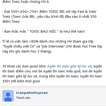
điểm Toeic hoặc chứng chỉ A
· Đạt 550+,650+,750+ điểm TOEIC đối với lớp Fast & Inter
Toeic (Toeic Giải đề) , yêu cầu trình độ đầu vào ít nhất 350
điểm Toeic
· Bạn thắc mắc " TOEIC BAO VIỆC " là như thế nào?
Tỉ lệ có việc làm >80% dành cho những HV tham gia lớp
“Tuyệt chiêu viết CV” và “Job Interview” (HV được học Free lớp
này khi ghi danh học 3 tháng).
Từ khóa các bạn quan tâm:
luyện thi toeic gần ký túc xá
, luyện
thi toeic điểm cao, nơi ôn luyện thi toeic hiệu quả, nơi ôn luyện
thi toeic gần ký túc xá, trung tâm luyện thi toeic, luyện thi toeic
550+ tiết kiệm thời gian
tranpahmhuyvan
Thành viên