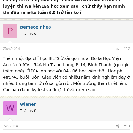
luyện thì wa bên IEG hoc xem sao , chứ thấy bạn mình
thi đầu ra ielts toàn 6.0 trở lên ko í
pemeoxinh88
P
Thành viên
25/6/2014
#12
Thêm một địa chỉ học IELTS ở sài gòn nữa. Đó là Học Viện
Anh Ngữ ICA - 54A Nơ Trang Long, P. 14, Bình Thạnh. (google
thêm nhé). Ở ICA lớp học với 04 - 06 học viên thôi. Học phí
4tr5/43 buổi luôn. Giáo viên có nhiều năm kinh nghiệm dạy ở
nhiều trung tâm lớn ở sài gòn rồi. Môi trường thân thiệt lém.
Các bạn đăng ký test và được tư vấn xem sao.
wiener
W
Thành viên
7/8/2014
#13