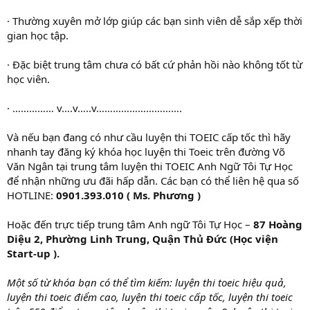
· Thường xuyên mở lớp giúp các bạn sinh viên dễ sắp xếp thời
gian học tập.
· Đặc biệt trung tâm chưa có bất cứ phản hồi nào không tốt từ
học viên.
· …………… v….v…..v………………………….
Và nếu bạn đang có như cầu luyện thi TOEIC cấp tốc thì hãy
nhanh tay đăng ký khóa học luyện thi Toeic trên đường Võ
Văn Ngân tại trung tâm luyện thi TOEIC Anh Ngữ Tôi Tự Học
để nhận những ưu đãi hấp dẫn. Các bạn có thể liên hệ qua số
HOTLINE:
0901.393.010 ( Ms. Phương )
Hoặc đến trực tiếp trung tâm Anh ngữ Tôi Tự Học –
87 Hoàng
Diệu 2, Phường Linh Trung, Quận Thủ Đức (Học viện
Start-up ).
Một số từ khóa bạn có thể tìm kiếm: luyện thi toeic hiệu quả,
luyện thi toeic điểm cao, luyện thi toeic cấp tốc, luyện thi toeic