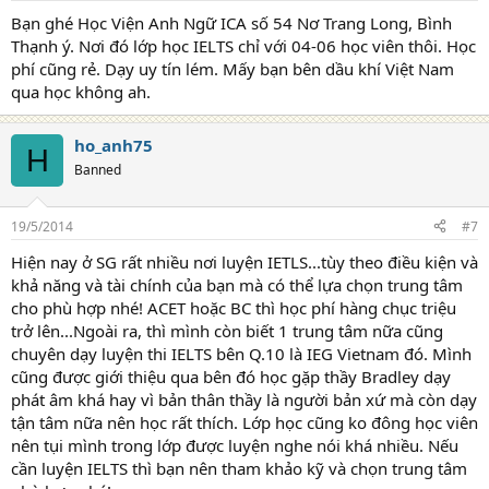
Bạn ghé Học Viện Anh Ngữ ICA số 54 Nơ Trang Long, Bình
Thạnh ý. Nơi đó lớp học IELTS chỉ với 04-06 học viên thôi. Học
phí cũng rẻ. Dạy uy tín lém. Mấy bạn bên dầu khí Việt Nam
qua học không ah.
ho_anh75
H
Banned
19/5/2014
#7
Hiện nay ở SG rất nhiều nơi luyện IETLS...tùy theo điều kiện và
khả năng và tài chính của bạn mà có thể lựa chọn trung tâm
cho phù hợp nhé! ACET hoặc BC thì học phí hàng chục triệu
trở lên...Ngoài ra, thì mình còn biết 1 trung tâm nữa cũng
chuyên dạy luyện thi IELTS bên Q.10 là IEG Vietnam đó. Mình
cũng được giới thiệu qua bên đó học gặp thầy Bradley dạy
phát âm khá hay vì bản thân thầy là người bản xứ mà còn dạy
tận tâm nữa nên học rất thích. Lớp học cũng ko đông học viên
nên tụi mình trong lớp được luyện nghe nói khá nhiều. Nếu
cần luyện IELTS thì bạn nên tham khảo kỹ và chọn trung tâm