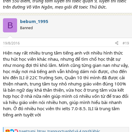
trên 550 điểm, trung tâm luyện thi toeic quận 9, luyện thi toeic
trên đường Võ Văn Ngân, mẹo giải đề toeic Thủ Đức.
bebum_1995
B
Banned
19/8/2016
#19
Hiện nay rất nhiều trung tâm tiếng anh với nhiều hình thức
thu hút học viên khác nhau, nhưng để tìm chổ học thật sự
như mong đợi thì khó lắm. Mình cũng từng gian nan như vậy,
học mấy nơi mà tiếng anh vẫn không dám nói được, cho đến
khi đến ILI ở 22C Trường Sơn, Quận 10 thì mình đã được cải
thiện nhanh, trung tâm tuy nhỏ nhưng giáo viên đúng 100%
là bản ngữ dạy khá thân thiện, vừa học ở trung tâm vừa kết
hợp học ở nhà nữa nên giúp mình có nhiều vốn từ để trao đổi
và hiều giáo viên nói nhiều hơn, giúp mình hiểu bài nhanh
hơn. Ở đó nhiều học viên thi ielts 7.0-8.5. ILI là trung tâm
tiếng anh tuyệt vời