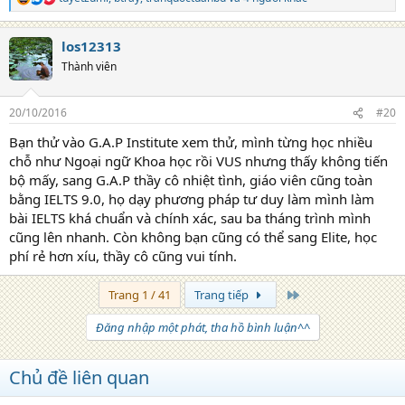
tuyetzumi
,
btray
,
tranquoctuanbd
và 4 người khác
R
e
a
los12313
c
t
Thành viên
i
o
n
20/10/2016
#20
s
:
Bạn thử vào G.A.P Institute xem thử, mình từng học nhiều
chỗ như Ngoại ngữ Khoa học rồi VUS nhưng thấy không tiến
bộ mấy, sang G.A.P thầy cô nhiệt tình, giáo viên cũng toàn
bằng IELTS 9.0, họ dạy phương pháp tư duy làm mình làm
bài IELTS khá chuẩn và chính xác, sau ba tháng trình mình
cũng lên nhanh. Còn không bạn cũng có thể sang Elite, học