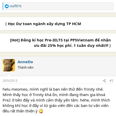
staff876
R
e
a
c
〈 Học Dự toan ngành xây dựng TP HCM
t
i
o
n
[Hot] Đăng kí học Pre-IELTS tại PPSVietnam để nhận
s
ưu đãi 25% học phí. 1 tuần duy nhất!!! 〉
:
AnneDo
Thành viên
20/5/2013
#2
helu meomeo, mình nghĩ là bạn nên thử đến Trinity nhé.
Mình thấy học ở Trinity khá ổn, mình đang tham gia khoá
Pre2 ở bên đấy và mình cảm thấy yên tâm. hehe, mình thích
không khí học ở đấy vì từ giáo viên đến các bạn tư vấn viên
đều rất thân thiện ý