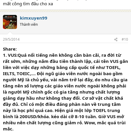
mất công tìm đâu cho xa
kimxuyen99
Thành viên
29/5/2014
#10
Share:
1. VUS:
Quá nổi tiếng nên không cần bàn cãi, ra đời từ
rất sớm, những năm đầu tiên thành lập, cái tên VUS gắn
liền với việc dạy những bằng cấp quốc tế như TOEFL,
IELTS, TOEIC,.... Đội ngũ giáo viên nước ngoài bao gồm
người Mỹ là chủ yếu, vài năm trở lại đây, do nhu cầu gia
tăng nên số lượng các giáo viên nước ngoài không phải
là người Mỹ chính gốc có gia tăng nhưng chất lượng
giảng dạy hầu như không thay đổi. Cơ sở vật chất khá
đầy đủ. Chỉ có một điều đáng phàn nàn về trung tâm
này là học phí quá cao. Hiện giá một lớp TOEFL trung
bình là 200USD/khóa. kéo dài cỡ 8-10 tuần. Giờ VUS mở
nhiều nên chất lượng cũng giảm rỏ. Wow, mắc quá trùi
mắc.