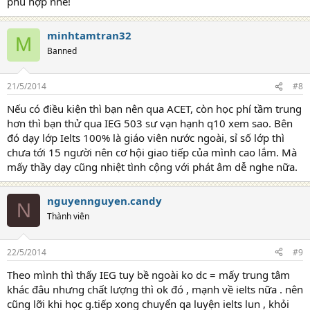
phù hợp nhé!
minhtamtran32
M
Banned
21/5/2014
#8
Nếu có điều kiện thì bạn nên qua ACET, còn học phí tầm trung
hơn thì bạn thử qua IEG 503 sư vạn hạnh q10 xem sao. Bên
đó dạy lớp Ielts 100% là giáo viên nước ngoài, sỉ số lớp thì
chưa tới 15 người nên cơ hội giao tiếp của mình cao lắm. Mà
mấy thầy dạy cũng nhiệt tình cộng với phát âm dễ nghe nữa.
nguyennguyen.candy
N
Thành viên
22/5/2014
#9
Theo mình thì thấy IEG tuy bề ngoài ko dc = mấy trung tâm
khác đâu nhưng chất lượng thì ok đó , mạnh về ielts nữa . nên
cũng lỡi khi học g.tiếp xong chuyển qa luyện ielts lun , khỏi