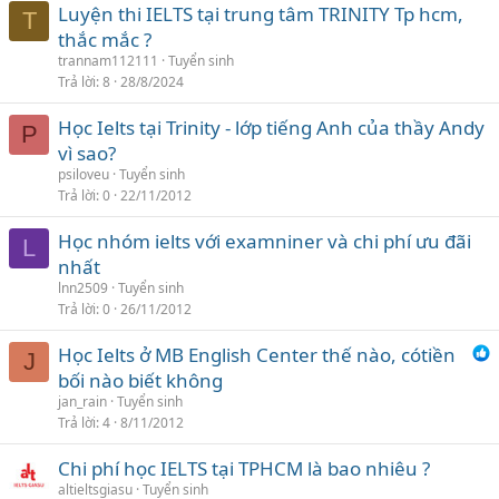
phí rẻ hơn xíu, thầy cô cũng vui tính.
Trang cuối
Trang 1 / 41
Trang tiếp
Đăng nhập một phát, tha hồ bình luận^^
Chủ đề liên quan
Luyện thi IELTS tại trung tâm TRINITY Tp hcm,
T
thắc mắc ?
trannam112111
Tuyển sinh
Trả lời
8
28/8/2024
Học Ielts tại Trinity - lớp tiếng Anh của thầy Andy
P
vì sao?
psiloveu
Tuyển sinh
Trả lời
0
22/11/2012
Học nhóm ielts với examniner và chi phí ưu đãi
L
nhất
lnn2509
Tuyển sinh