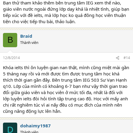
Bạn thử tham khảo thêm bên trung tâm IEG xem thế nào,
giáo viên nước ngoài đứng lớp dạy khá là nhiệt tình, giúp bạn
tiếp xúc với đề ielts, mà lớp học ko quá đông học viên thuận
tiện cho việc tiếp thu bài, thảo luận.
Braid
B
Thành viên
12/8/2014
#14
Khóa ielts thì ôn luyện gian nan thật, mình cũng miệt mài gần
5 tháng nay rồi và mới được tìm được trung tâm học khá
thích thời gian gần đây. Bên trung tâm IEG 503 Sư Vạn Hạnh
q10. Lớp của mình có khoảng 6-7 bạn như vậy thời gian trao
đổi giữa giáo viên và học viên ở mức tối đa, nhất là đối với
lớp luyện ielts đòi hỏi tính tập trung cao độ. Học với mấy anh
chị rất nghiêm túc vì ai nấy đều có mục đích của mình nên
cũng nâng động lực lên hẳn.
dohaimy1987
D
Thành viên