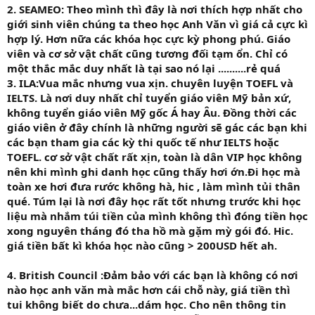
2. SEAMEO: Theo mình thì đây là nơi thích hợp nhất cho
giới sinh viên chúng ta theo học Anh Văn vì giá cả cực kì
hợp lý. Hơn nữa các khóa học cực kỳ phong phú. Giáo
viên và cơ sở vật chất cũng tương đối tạm ổn. Chỉ có
một thắc mắc duy nhất là tại sao nó lại ..........rẻ quá
3. ILA:
Vua mắc nhưng vua xịn. chuyên luyện TOEFL và
IELTS. Là nơi duy nhất chỉ tuyển giáo viên Mỹ bản xứ,
không tuyển giáo viên Mỹ gốc Á hay Âu. Đồng thời các
giáo viên ở đây chính là những người sẽ gác các bạn khi
các bạn tham gia các kỳ thi quốc tế như IELTS hoặc
TOEFL. cơ sở vật chất rất xịn, toàn là dân VIP học không
nên khi mình ghi danh học cũng thấy hơi ớn.Đi học mà
toàn xe hơi đưa rước không hà, hic , làm mình tủi thân
qué. Túm lại là nơi đây học rất tốt nhưng trước khi học
liệu mà nhắm túi tiền của mình không thì đóng tiền học
xong nguyên tháng đó tha hồ mà gặm mỳ gói đó. Hic.
giá tiền bất kì khóa học nào cũng > 200USD hết ah.
4. British Council :
Đảm bảo với các bạn là không có nơi
nào học anh văn mà mắc hơn cái chỗ này, giá tiền thì
tui không biết do chưa...dám học. Cho nên thông tin