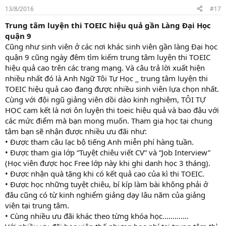
13/8/2016
#17
Trung tâm luyện thi TOEIC hiệu quả gần Làng Đại Học
quận 9
Cũng như sinh viên ở các nơi khác sinh viên gần làng Đại học
quận 9 cũng ngày đêm tìm kiếm trung tâm luyện thi TOEIC
hiệu quả cao trên các trang mạng. Và câu trả lời xuất hiện
nhiều nhất đó là Anh Ngữ Tôi Tự Học _ trung tâm luyện thi
TOEIC hiệu quả cao đang được nhiều sinh viên lựa chọn nhất.
Cùng với đội ngũ giảng viên dồi dào kinh nghiệm, TÔI TỰ
HỌC cam kết là nơi ôn luyện thi toeic hiệu quả và bao đậu với
các mức điểm mà bạn mong muốn. Tham gia học tại chung
tâm bạn sẽ nhận được nhiều ưu đãi như:
• Được tham câu lạc bộ tiếng Anh miễn phí hàng tuần.
• Được tham gia lớp “Tuyệt chiêu viết CV” và “Job Interview”
(Học viên được học Free lớp này khi ghi danh học 3 tháng).
• Được nhận quà tặng khi có kết quả cao của kì thi TOEIC.
• Được học những tuyệt chiêu, bí kíp làm bài không phải ở
đâu cũng có từ kinh nghiểm giảng dạy lâu năm của giảng
viên tại trung tâm.
• Cùng nhiều ưu đãi khác theo từng khóa học………….