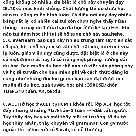
cũng không có nhiều. chỉ biết là chỗ này chuyên dạy
IELTS và mắc kinh khủng. Chất lượng thì do chưa học
nên tui cũng miễn bình luận. Có điều nơi nạy dạy nhiều
bằng rất lạ, có nhiều cái tui còn chưa nghe thấy nữa (
thông tin này do 1 đứa bạn đã học ở đó kể lại ).Hết. Khi
nào tui dám học thì tui sẽ bổ sung chỗ này sau,hehe.
5. Cleverlearn :
Sao dạo này nhiều trung tâm lấy tiền cắt
cổ quá, hic. chỗ này cơ sở vật chất rất xịn, internet vua
lẹ luôn, giáo viên dạy cũng được, đặc biệt là ở chỗ này
có một điểm rất hay là có riêng một phòng hướng dẫn
du học. Bạn muốn du học chỗ nào cứ việc vào phòng này
và họ sẽ tư vấn cho bạn miễn phí về cách thức đăng kí
cũng như những đòi hòi gì mà bạn cần đạt được nếu
muốn đi du học. quá tuyệt. học phí : 390USD/khóa
TOEFL/10 tuần. Ah, té xỉu.
6. ACET
Tớ học ở ACET tpHCM 1 khóa rồi, lớp AE4, học tốt
đấy nhưng khoảng 7tr/khóa=5 tuần --->đắt vật người.
Tùy thầy dạy hay và mỗi thầy mõi sở trường. Ví dụ tớ
học thầy Nhân, thầy chuyên về grammar. Còn gv nước
ngoài thì tớ học với cô Sarah, cô dễ thương..