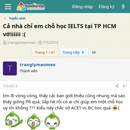
Đăng nhập
Đăng ký
Tuyển sinh
Cả nhà chỉ em chỗ học IELTS tại TP HCM
vớiiiiii :(
T
N
tranglymeomeo
7/5/2013
á
g
Trang cuối
Trang 1 / 41
Trang tiếp
c
à
g
y
i
đ
tranglymeomeo
T
ả
ă
Thành viên
n
g
7/5/2013
#1
Em đi vòng vòng, thấy các bạn giới thiệu cũng nhung mà sao
thấy giống PR quá. Sắp hè rồi có ai chỉ giúp em một chỗ học
uy tín không ??? Kiểu này chắc vô ACET vs BC hoc quá
(