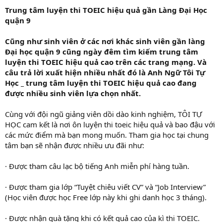
Trung tâm luyện thi TOEIC hiệu quả gần Làng Đại Học
quận 9
Cũng như sinh viên ở các nơi khác sinh viên gần làng
Đại học quận 9 cũng ngày đêm tìm kiếm trung tâm
luyện thi TOEIC hiệu quả cao trên các trang mạng. Và
câu trả lời xuất hiện nhiều nhất đó là Anh Ngữ Tôi Tự
Học _ trung tâm luyện thi TOEIC hiệu quả cao đang
được nhiều sinh viên lựa chọn nhất.
Cùng với đội ngũ giảng viên dồi dào kinh nghiệm, TÔI TỰ
HỌC cam kết là nơi ôn luyện thi toeic hiệu quả và bao đậu với
các mức điểm mà bạn mong muốn. Tham gia học tại chung
tâm bạn sẽ nhận được nhiều ưu đãi như:
· Được tham câu lạc bộ tiếng Anh miễn phí hàng tuần.
· Được tham gia lớp “Tuyệt chiêu viết CV” và “Job Interview”
(Học viên được học Free lớp này khi ghi danh học 3 tháng).
· Được nhận quà tặng khi có kết quả cao của kì thi TOEIC.