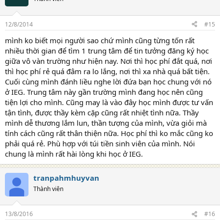
12/8/2014
#15
mình ko biết mọi người sao chứ mình cũng từng tốn rất
nhiều thời gian để tìm 1 trung tâm để tin tưởng đăng ký học
giữa vô vàn trường như hiện nay. Nơi thì học phí đắt quá, nơi
thì học phí rẻ quá đâm ra lo lắng, nơi thì xa nhà quá bất tiện.
Cuối cùng mình đánh liều nghe lời đứa bạn học chung với nó
ở IEG. Trung tâm này gần trường mình đang học nên cũng
tiện lợi cho mình. Cũng may là vào đây học mình được tư vấn
tận tình, được thầy kèm cặp cũng rất nhiệt tình nữa. Thầy
mình dễ thương lắm lun, thần tượng của mình, vừa giỏi mà
tính cách cũng rất thân thiện nữa. Học phí thì ko mắc cũng ko
phải quá rẻ. Phù hợp với túi tiền sinh viên của mình. Nói
chung là mình rất hài lòng khi học ở IEG.
tranpahmhuyvan
Thành viên
13/8/2016
#16