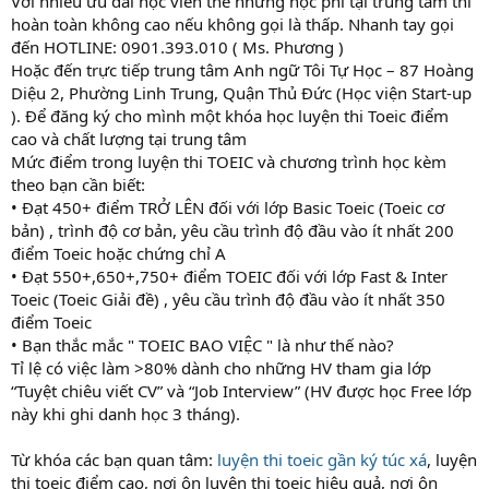
Với nhiều ưu đãi học viên thế nhưng học phí tại trung tâm thì
hoàn toàn không cao nếu không gọi là thấp. Nhanh tay gọi
đến HOTLINE: 0901.393.010 ( Ms. Phương )
Hoặc đến trực tiếp trung tâm Anh ngữ Tôi Tự Học – 87 Hoàng
Diệu 2, Phường Linh Trung, Quận Thủ Đức (Học viện Start-up
). Để đăng ký cho mình một khóa học luyện thi Toeic điểm
cao và chất lượng tại trung tâm
Mức điểm trong luyện thi TOEIC và chương trình học kèm
theo bạn cần biết:
• Đạt 450+ điểm TRỞ LÊN đối với lớp Basic Toeic (Toeic cơ
bản) , trình độ cơ bản, yêu cầu trình độ đầu vào ít nhất 200
điểm Toeic hoặc chứng chỉ A
• Đạt 550+,650+,750+ điểm TOEIC đối với lớp Fast & Inter
Toeic (Toeic Giải đề) , yêu cầu trình độ đầu vào ít nhất 350
điểm Toeic
• Bạn thắc mắc " TOEIC BAO VIỆC " là như thế nào?
Tỉ lệ có việc làm >80% dành cho những HV tham gia lớp
“Tuyệt chiêu viết CV” và “Job Interview” (HV được học Free lớp
này khi ghi danh học 3 tháng).
Từ khóa các bạn quan tâm:
luyện thi toeic gần ký túc xá
, luyện
thi toeic điểm cao, nơi ôn luyện thi toeic hiệu quả, nơi ôn