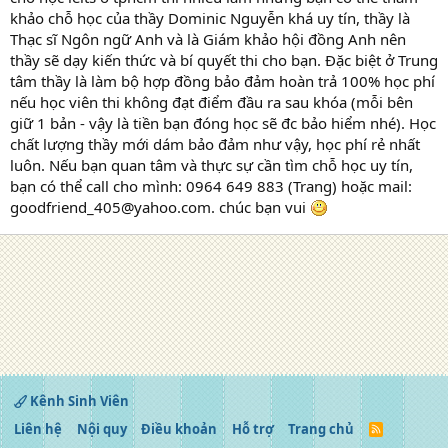
khảo chỗ học của thầy Dominic Nguyễn khá uy tín, thầy là
Thạc sĩ Ngôn ngữ Anh và là Giám khảo hội đồng Anh nên
thầy sẽ dạy kiến thức và bí quyết thi cho bạn. Đặc biệt ở Trung
tâm thầy là làm bộ hợp đồng bảo đảm hoàn trả 100% học phí
nếu học viên thi không đạt điểm đầu ra sau khóa (mỗi bên
giữ 1 bản - vậy là tiền bạn đóng học sẽ đc bảo hiểm nhé). Học
chất lượng thầy mới dám bảo đảm như vậy, học phí rẻ nhất
luôn. Nếu bạn quan tâm và thực sự cần tìm chỗ học uy tín,
bạn có thể call cho mình: 0964 649 883 (Trang) hoặc mail:
goodfriend_405@yahoo.com. chúc bạn vui
Kênh Sinh Viên
Liên hệ
Nội quy
Điều khoản
Hỗ trợ
Trang chủ
R
S