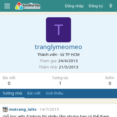
Đăng nhập
Đăng ký
T
tranglymeomeo
Thành viên
·
từ
TP HCM
Tham gia
24/4/2013
Thăm nhà
21/5/2013
Bài viết
Tương tác
Điểm
0
1
0
Tường nhà
Bài viết
Giới thiệu
mstrang_ielts
14/7/2015
chỗ học ielts ở tphcm thì nhiều lắm nhưng bạn có thể tham