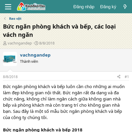
Đăng nhập
Đăng ký
Rao vặt
Bức ngăn phòng khách và bếp, các loại
vách ngăn
T
N
vachngandep
8/8/2018
á
g
c
à
vachngandep
g
y
Thành viên
i
đ
ả
ă
n
8/8/2018
#1
g
Bức ngăn phòng khách và bếp luôn cần cho những ai muốn
làm đẹp không gian nội thất. Bức ngăn rất đa dạng và đa
chức năng, không chỉ làm ngăn cách giữa không gian nhà
bếp và phòng khách mà còn trang trí cho không gian nhà
bạn. Sau đây là một số mẫu bức ngăn phòng khách và bếp
của công ty chúng tôi.
Bức ngăn phòng khách và bếp 2018